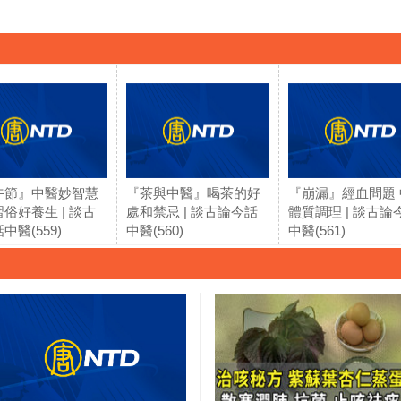
午節』中醫妙智慧
『茶與中醫』喝茶的好
『崩漏』經血問題 
俗好養生 | 談古
處和禁忌 | 談古論今話
體質調理 | 談古論
中醫(559)
中醫(560)
中醫(561)