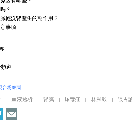
的原因有哪些？
藥嗎？
可以減輕洗腎產生的副作用？
注意事項
絲團
be頻道
視台粉絲團
腎
血液透析
腎臟
尿毒症
林舜穀
談古
|
|
|
|
|