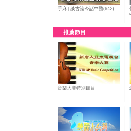
手麻 | 談古論今話中醫(643)
推薦節目
音樂大賽特別節目