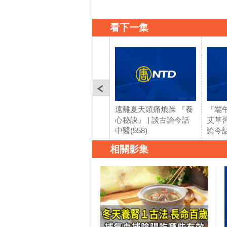
看下一集
遠離夏天頭痛煩躁 『養
『端
心秘訣』 | 談古論今話
艾草習
中醫(558)
論今話
相關影集