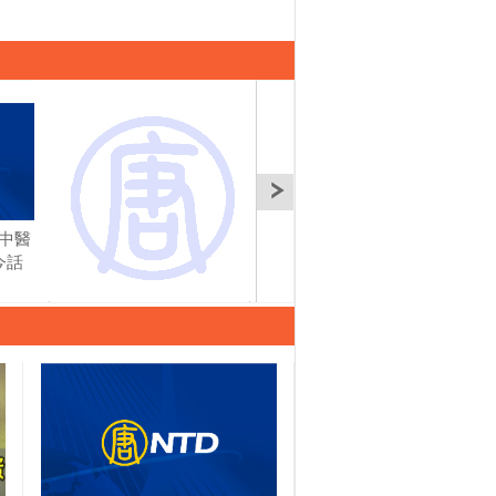
中醫
『銀屑病』乾癢難耐 中
『咖啡與中醫』如何健
『濕
今話
藥清熱舒緩 | 談古論今
康的喝咖啡 | 談古論今
有效
話中醫(562)
話中醫(563)
今話