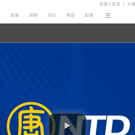
新唐人影音
|
大
直播
新聞
節目
專題
點播