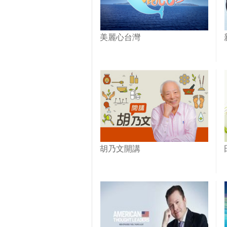
美麗心台灣
胡乃文開講