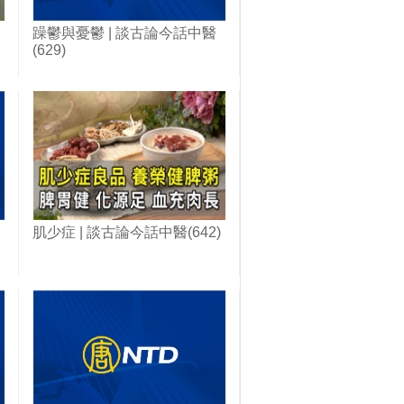
躁鬱與憂鬱 | 談古論今話中醫
(629)
肌少症 | 談古論今話中醫(642)