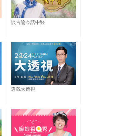
談古論今話中醫
選戰大透視