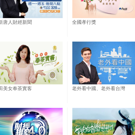
新唐人財經新聞
全國孝行獎
田美女奉茶實客
老外看中國、老外看台灣