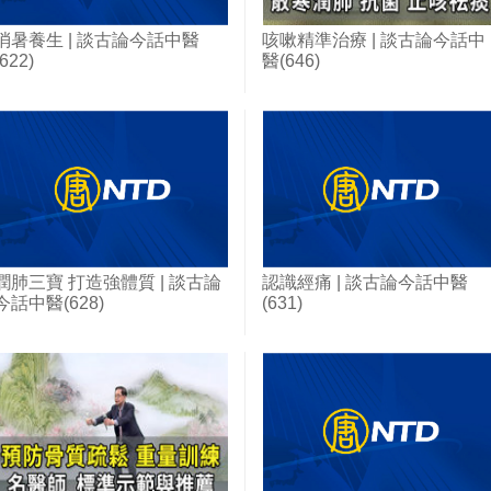
消暑養生 | 談古論今話中醫
咳嗽精準治療 | 談古論今話中
(622)
醫(646)
潤肺三寶 打造強體質 | 談古論
認識經痛 | 談古論今話中醫
今話中醫(628)
(631)