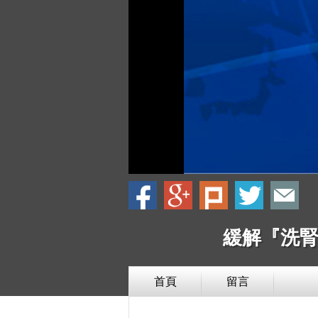
緩解『洗腎
首頁
留言