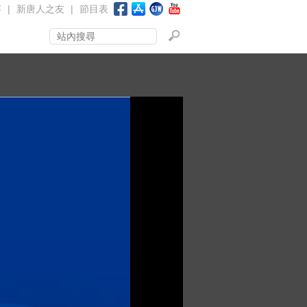
賽
|
新唐人之友
|
節目表