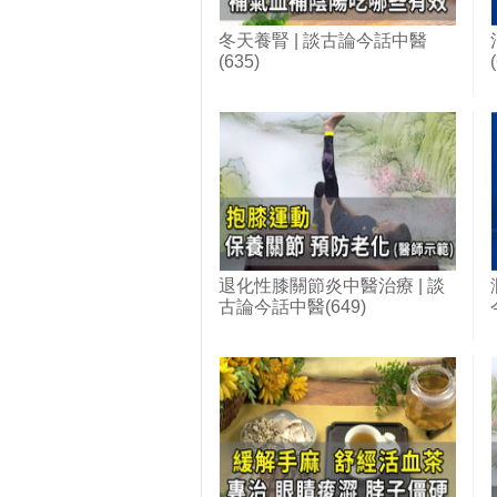
冬天養腎 | 談古論今話中醫
(635)
退化性膝關節炎中醫治療 | 談
古論今話中醫(649)