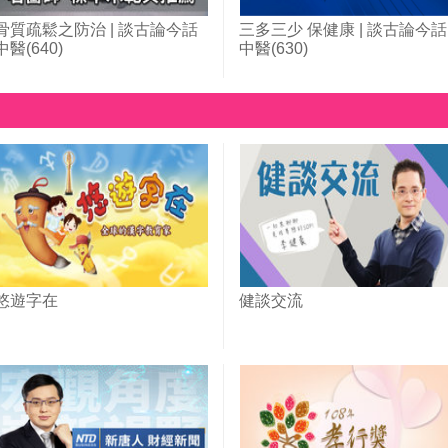
骨質疏鬆之防治 | 談古論今話
三多三少 保健康 | 談古論今話
中醫(640)
中醫(630)
悠遊字在
健談交流