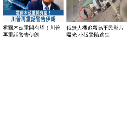
霍爾木茲重開有望！川普
俄無人機追殺烏平民影片
再重話警告伊朗
曝光 小販驚險逃生