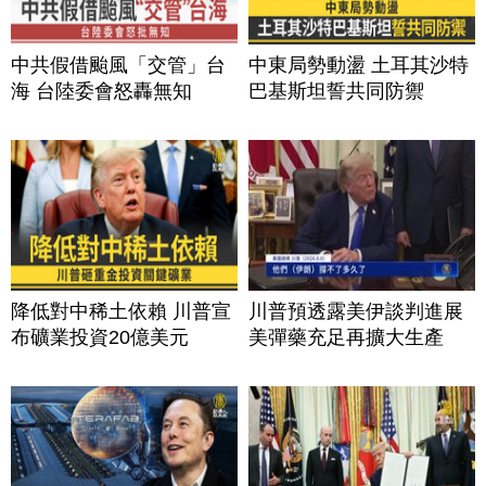
中共假借颱風「交管」台
中東局勢動盪 土耳其沙特
海 台陸委會怒轟無知
巴基斯坦誓共同防禦
降低對中稀土依賴 川普宣
川普預透露美伊談判進展
布礦業投資20億美元
美彈藥充足再擴大生產