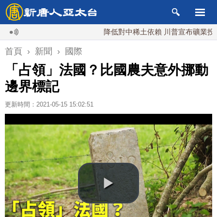
降低對中稀土依賴 川普宣布礦業投資20億
首頁
›
新聞
›
國際
「占領」法國？比國農夫意外挪動
邊界標記
更新時間：2021-05-15 15:02:51