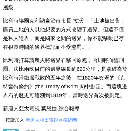
層級。
比利時埃爾克利訥自治市市長 拉沃：「土地被出售，
購買土地的人以他想要的方式改變了邊界。但這不僅
是私人邊界，而是國家之間的邊界，你不能移動已存
在很長時間的邊界標記而不受懲罰。」
比利時打算請農夫將邊界石移回原處，否則將面臨刑
罰。法比兩國目前的邊界線長約620公里，是拿破崙於
比利時滑鐵盧戰敗的五年之後，在1820年簽署的《克
特雷特條約》(the Treaty of Kortrijk)中劃定。而這塊邊
界石的歷史可追溯到1819年，當時邊界首次被劃定。
新唐人亞太電視 葉恩婕 綜合報導
按讚加入
新唐人亞太電視台粉絲團