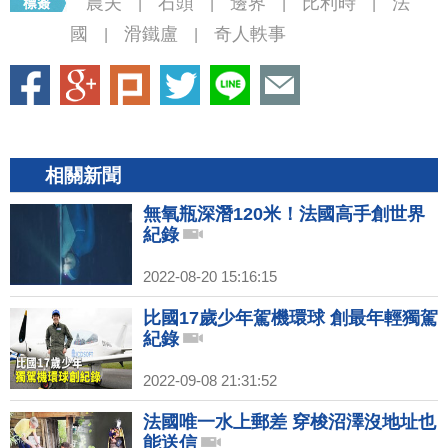
農夫
石頭
邊界
比利時
法
|
|
|
|
國
滑鐵盧
奇人軼事
|
|
相關新聞
無氧瓶深潛120米！法國高手創世界
紀錄
2022-08-20 15:16:15
比國17歲少年駕機環球 創最年輕獨駕
紀錄
2022-09-08 21:31:52
法國唯一水上郵差 穿梭沼澤沒地址也
能送信