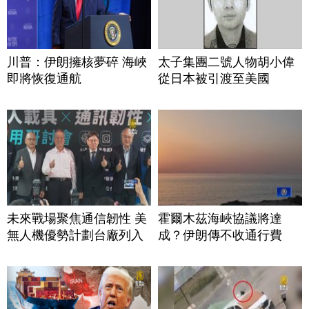
川普：伊朗擁核夢碎 海峽
太子集團二號人物胡小偉
即將恢復通航
從日本被引渡至美國
未來戰場聚焦通信韌性 美
霍爾木茲海峽協議將達
無人機優勢計劃台廠列入
成？伊朗傳不收通行費