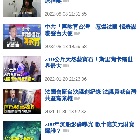
療掉髮
2022-09-08 21:31:55
中共「再教育台灣」惹爆法國 惱羞謀
噤聲台大使
2022-08-18 19:59:58
310公斤天然藍寶石！斯里蘭卡稱世
界最大
2022-01-20 21:23:06
法國會挺台決議創紀錄 法議員喊台灣
共產黨棄權
2021-11-30 13:52:32
300年沉船影像曝光 數十億美元財寶
歸誰？