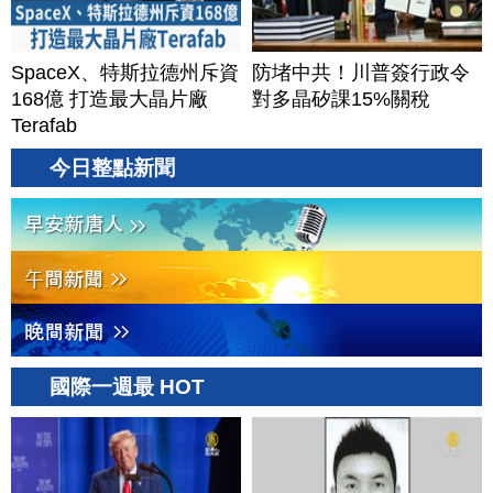
SpaceX、特斯拉德州斥資
防堵中共！川普簽行政令
168億 打造最大晶片廠
對多晶矽課15%關稅
Terafab
今日整點新聞
國際一週最 HOT