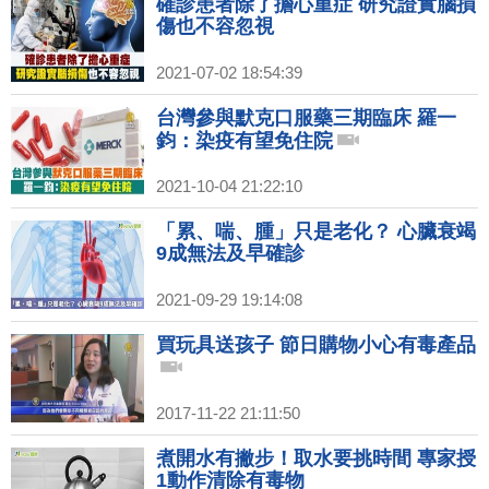
確診患者除了擔心重症 研究證實腦損
傷也不容忽視
2021-07-02 18:54:39
台灣參與默克口服藥三期臨床 羅一
鈞：染疫有望免住院
2021-10-04 21:22:10
「累、喘、腫」只是老化？ 心臟衰竭
9成無法及早確診
2021-09-29 19:14:08
買玩具送孩子 節日購物小心有毒產品
2017-11-22 21:11:50
煮開水有撇步！取水要挑時間 專家授
1動作清除有毒物