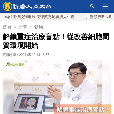
美伊談判進展 美彈藥充足再擴大生產
川普簽行政令對多晶矽課
首頁
›
新聞
›
健康
解鎖重症治療盲點！從改善細胞間
質環境開始
更新時間：2021-05-19 14:18:37