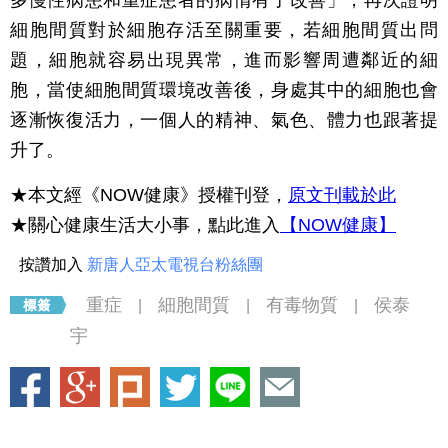
多慢性病患和重症患者的病情有了改善」，再次證明
細胞間質對於細胞存活至關重要，若細胞間質出問
題，細胞就容易出現異常，進而影響周遭鄰近的細
胞，當使細胞間質環境改善後，身處其中的細胞也會
逐漸恢復活力，一個人的精神、氣色、體力也跟著提
升了。
★本文經《NOW健康》授權刊登，
原文刊載於此
★關心健康生活大小事，點此進入
【NOW健康】
按讚加入
新唐人亞太電視台粉絲團
重症
細胞間質
有毒物質
侯泰
|
|
|
宇