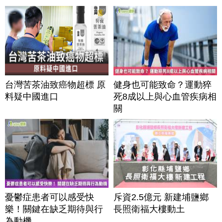
台灣苦茶油致癌物超標 原
健身也可能致命？運動猝
料疑中國進口
死8成以上與心血管疾病相
關
憂鬱症患者可以感受快
斥資2.5億元 新建埔鹽鄉
樂！關鍵在缺乏期待與行
長照衛福大樓動土
為動機