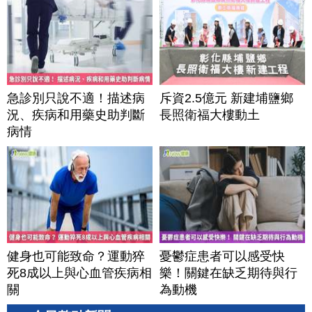
急診別只說不適！描述病
斥資2.5億元 新建埔鹽鄉
況、疾病和用藥史助判斷
長照衛福大樓動土
病情
健身也可能致命？運動猝
憂鬱症患者可以感受快
死8成以上與心血管疾病相
樂！關鍵在缺乏期待與行
關
為動機