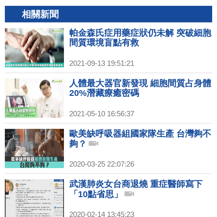
相關新聞
帕金森氏症用藥症狀仍未解 突破細胞
間質環境盲點有救
2021-09-13 19:51:21
人體最大器官新發現 細胞間質占身體
20%潛藏療癒密碼
2021-05-10 16:56:37
歐美缺呼吸器組國家隊生產 台灣夠不
夠？
2020-03-25 22:07:26
武漢肺炎女台商退燒 重症醫師寫下
「10點省思」
2020-02-14 13:45:23