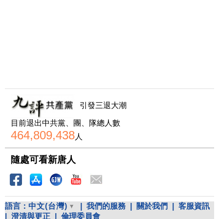
引發三退大潮
目前退出中共黨、團、隊總人數
464,809,438
人
隨處可看新唐人
語言：
中文(台灣)
|
我們的服務
|
關於我們
|
客服資訊
|
澄清與更正
|
倫理委員會