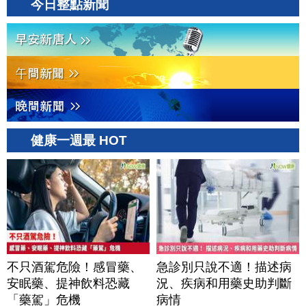
今日整點新聞
健康一週最 HOT
不只酒駕危險！感冒藥、
急診別只說不適！描述病
安眠藥、提神飲料恐藏
況、疾病和用藥史助判斷
「藥駕」危機
病情