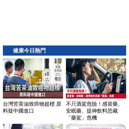
健康今日熱門
台灣苦茶油致癌物超標 原
不只酒駕危險！感冒藥、
料疑中國進口
安眠藥、提神飲料恐藏
「藥駕」危機