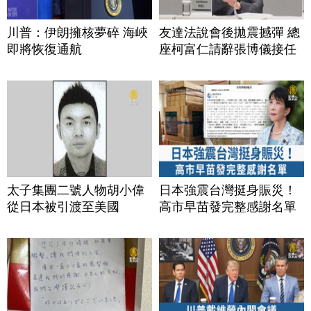
川普：伊朗擁核夢碎 海峽
友達法說會後拋震撼彈 總
即將恢復通航
座柯富仁請辭張博儀接任
太子集團二號人物胡小偉
日本強震台灣挺身賑災！
從日本被引渡至美國
高市早苗發完整感謝名單