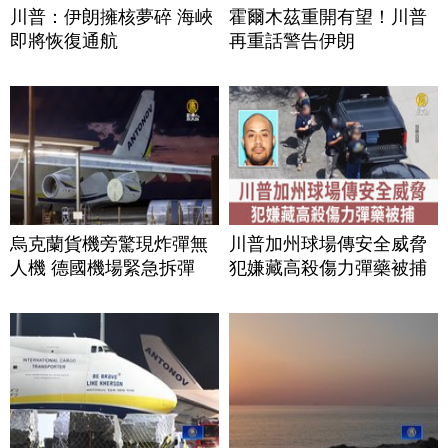
川普：伊朗擁核夢碎 海峽
霍爾木茲重開有望！川普
即將恢復通航
再重話警告伊朗
烏克蘭貨機旁驚現炸彈無
川普加州球場傳安全威脅
人機 德國機場緊急拆彈
犯嫌藏高殺傷力彈藥被捕