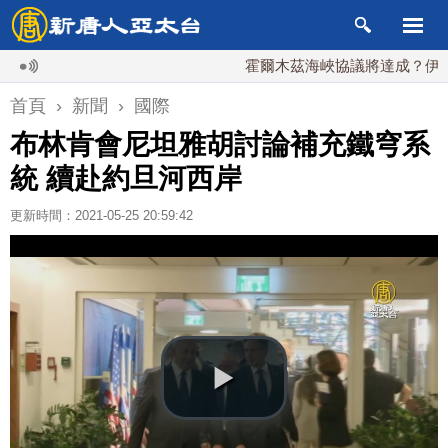
霍爾木茲海峽協議將達成？伊朗傳不
首頁
›
新聞
›
國際
布林肯會尼坦雅胡討論補充鐵穹系
統 續赴約旦河西岸
更新時間：2021-05-25 20:59:42