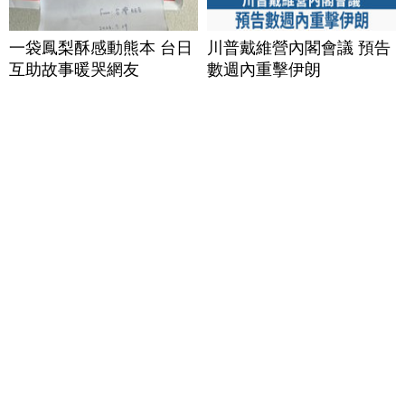
一袋鳳梨酥感動熊本 台日
川普戴維營內閣會議 預告
互助故事暖哭網友
數週內重擊伊朗