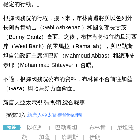
穩定的行動。」
根據國務院的行程，接下來，布林肯還將與以色列外
長阿胥肯納吉（Gabi Ashkenazi）和國防部長甘茨
（Benny Gantz）會面。之後，布林肯將轉往約旦河西
岸（West Bank）的雷馬拉（Ramallah），與巴勒斯
坦自治政府主席阿巴斯（Mahmoud Abbas）和總理史
泰耶（Mohammad Shtayyeh）會晤。
不過，根據國務院公布的資料，布林肯不會前往加薩
（Gaza）與哈馬斯方面會面。
新唐人亞太電視 張祺翎 綜合報導
按讚加入
新唐人亞太電視台粉絲團
以色列
巴勒斯坦
布林肯
尼坦雅
|
|
|
胡
加薩
哈馬斯
伊朗
|
|
|