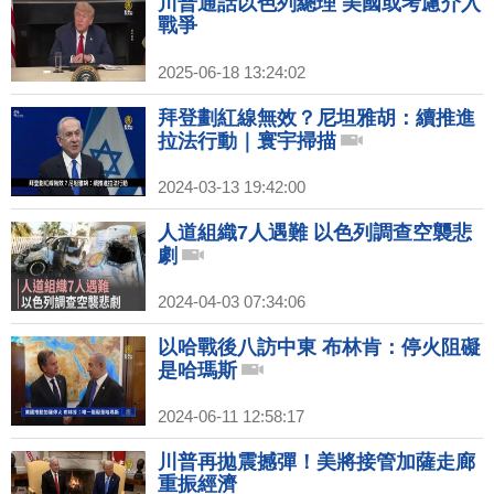
川普通話以色列總理 美國或考慮介入
戰爭
2025-06-18 13:24:02
拜登劃紅線無效？尼坦雅胡：續推進
拉法行動｜寰宇掃描
2024-03-13 19:42:00
人道組織7人遇難 以色列調查空襲悲
劇
2024-04-03 07:34:06
以哈戰後八訪中東 布林肯：停火阻礙
是哈瑪斯
2024-06-11 12:58:17
川普再拋震撼彈！美將接管加薩走廊
重振經濟