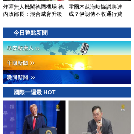
炸彈無人機闖德國機場 德
霍爾木茲海峽協議將達
內政部長：混合威脅升級
成？伊朗傳不收通行費
今日整點新聞
國際一週最 HOT