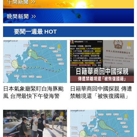
要聞一週最 HOT
日本氣象廳緊盯白海豚颱
日籍華商回中國探親 傳遭
風 台灣最快下午發海警
禁離境還「被恢復國籍」