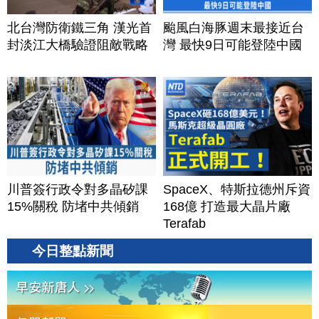
北台灣防衛鐵三角 漢光首
颱風白海豚週末最接近台
封淡江大橋驗證阻敵戰略
灣 最快9日可能登陸中國
川普簽行政令對多晶矽課
SpaceX、特斯拉德州斥資
15%關稅 防堵中共傾銷
168億 打造最大晶片廠
Terafab
今日整點新聞