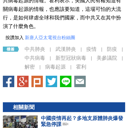
共病毒起源的情報。霍利表示，美國人民有權知道有
關病毒起源的情報，也應該要知道，這場可怕的大流
行，是如何肆虐全球和我們國家，而中共又在其中扮
演了什麼角色。
按讚加入
新唐人亞太電視台粉絲團
中共肺炎
武漢肺炎
疫情
防疫
|
|
|
|
中共病毒
新型冠狀病毒
美參議院
|
|
|
解密
病毒起源
霍利
|
|
相關新聞
中國疫情再起？多地支原體肺炎爆發
緊急停課