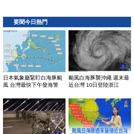
要聞今日熱門
日本氣象廳緊盯白海豚颱
颱風白海豚襲沖繩 週末最
風 台灣最快下午發海警
近台灣 10日登陸浙江