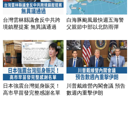
台灣雲林縣議會反中共跨
白海豚颱風最快週五海警
境鎮壓提案 無異議通過
父親節中部以北防雨彈
日本強震台灣挺身賑災！
川普戴維營內閣會議 預告
高市早苗發完整感謝名單
數週內重擊伊朗