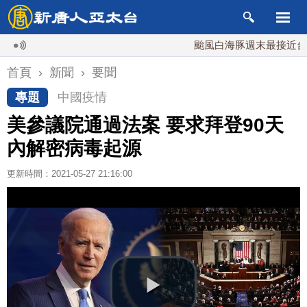
颱風白海豚週末最接近台灣 最
首頁
›
新聞
›
要聞
專題
中國疫情
美參議院通過法案 要求拜登90天
內解密病毒起源
更新時間：2021-05-27 21:16:00