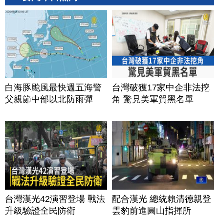
白海豚颱風最快週五海警
台灣破獲17家中企非法挖
父親節中部以北防雨彈
角 驚見美軍貿黑名單
台灣漢光42演習登場 戰法
配合漢光 總統賴清德親登
升級驗證全民防衛
雲豹前進圓山指揮所