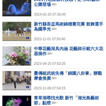
公園登場
2024-02-20 07:35:49
新竹縣長盃馬術錦標賽完賽 鼓舞選手
為國爭光
2023-11-01 07:50:40
中華花藝深具內涵 花藝師示範六大花
器插作
2023-04-25 07:53:25
憂傳統武術失傳「錦園八卦掌」辦觀
摩會推廣
2023-11-08 07:54:19
青草湖尋找光獸 新竹「湖光島藝術
節」點燈