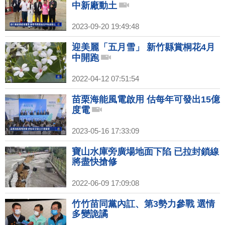
中新廠動土
2023-09-20 19:49:48
迎美麗「五月雪」 新竹縣賞桐花4月
中開跑
2022-04-12 07:51:54
苗栗海能風電啟用 估每年可發出15億
度電
2023-05-16 17:33:09
寶山水庫旁廣場地面下陷 已拉封鎖線
將盡快搶修
2022-06-09 17:09:08
竹竹苗同黨內訌、第3勢力參戰 選情
多變詭譎