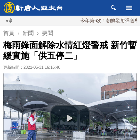
今年第6次！朝鮮發射彈道導彈 落日本
首頁
›
新聞
›
要聞
梅雨鋒面解除水情紅燈警戒 新竹暫
緩實施「供五停二」
更新時間：2021-05-31 16:16:46