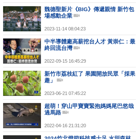
魏德聖新片《BIG》傳遞親情 新竹包
場感動企業
2023-11-14 08:04:23
中半導體廠高薪挖台人才 黃崇仁：最
終回流台灣
2022-09-15 16:45:29
新竹市荔枝紅了 果園開放民眾「採果
趣」
2023-06-21 07:45:22
超萌！穿山甲寶寶緊抱媽媽尾巴悠哉
過馬路
2022-04-16 21:31:20
2024竹北燈節科技感十足 水圳森林