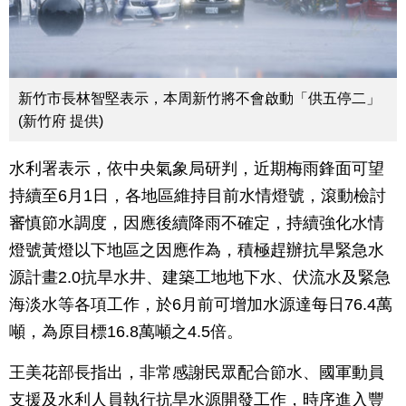
新竹市長林智堅表示，本周新竹將不會啟動「供五停二」
(新竹府 提供)
水利署表示，依中央氣象局研判，近期梅雨鋒面可望
持續至6月1日，各地區維持目前水情燈號，滾動檢討
審慎節水調度，因應後續降雨不確定，持續強化水情
燈號黃燈以下地區之因應作為，積極趕辦抗旱緊急水
源計畫2.0抗旱水井、建築工地地下水、伏流水及緊急
海淡水等各項工作，於6月前可增加水源達每日76.4萬
噸，為原目標16.8萬噸之4.5倍。
王美花部長指出，非常感謝民眾配合節水、國軍動員
支援及水利人員執行抗旱水源開發工作，時序進入豐