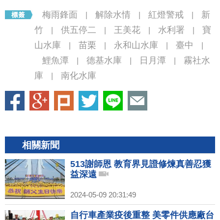
梅雨鋒面
解除水情
紅燈警戒
新
|
|
|
竹
供五停二
王美花
水利署
寶
|
|
|
|
山水庫
苗栗
永和山水庫
臺中
|
|
|
|
鯉魚潭
德基水庫
日月潭
霧社水
|
|
|
庫
南化水庫
|
相關新聞
513謝師恩 教育界見證修煉真善忍獲
益深遠
2024-05-09 20:31:49
自行車產業疫後重整 美零件供應廠台