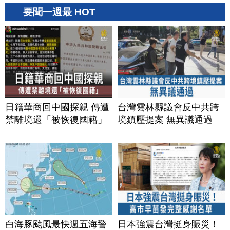
要聞一週最 HOT
日籍華商回中國探親 傳遭
台灣雲林縣議會反中共跨
禁離境還「被恢復國籍」
境鎮壓提案 無異議通過
白海豚颱風最快週五海警
日本強震台灣挺身賑災！