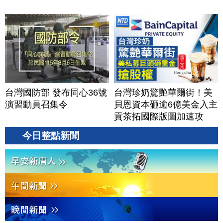
台灣國防部 發布同心36號
台灣珍奶驚艷華爾街！美
演習動員召集令
貝恩資本砸逾6億美金入主
貢茶拓國際版圖加速攻
美？｜#財經新聞｜
今日整點新聞
20260806(四)