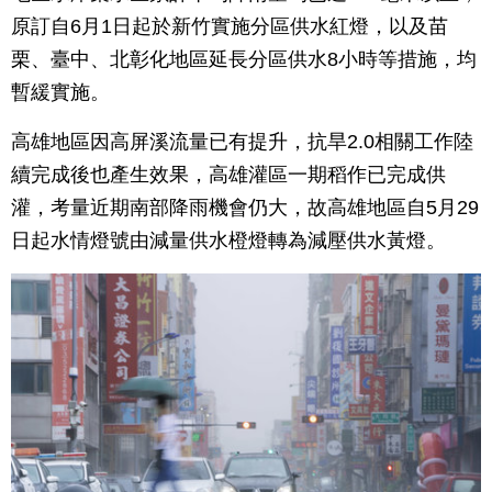
原訂自6月1日起於新竹實施分區供水紅燈，以及苗
栗、臺中、北彰化地區延長分區供水8小時等措施，均
暫緩實施。
高雄地區因高屏溪流量已有提升，抗旱2.0相關工作陸
續完成後也產生效果，高雄灌區一期稻作已完成供
灌，考量近期南部降雨機會仍大，故高雄地區自5月29
日起水情燈號由減量供水橙燈轉為減壓供水黃燈。