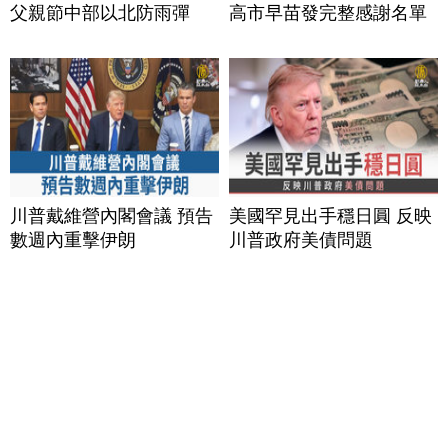
父親節中部以北防雨彈
高市早苗發完整感謝名單
川普戴維營內閣會議 預告
美國罕見出手穩日圓 反映
數週內重擊伊朗
川普政府美債問題