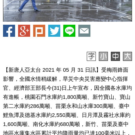
【新唐人亞太台 2021 年 05 月 31 日訊】受梅雨鋒面
影響，全國水情稍緩解，旱災中央災害應變中心指揮
官、經濟部王部長今(31)日上午宣布，因全國各水庫均
有進帳，桃園石門水庫約1,800萬噸、新竹寶山、寶山
第二水庫約286萬噸、苗栗永和山水庫300萬噸、臺中
鯉魚潭及德基水庫約2,550萬噸、日月潭及霧社水庫約
1,600萬噸、南化水庫約680萬噸，新竹、苗栗及臺中
地區水庫集水區累計平均降雨量均已達100毫米以上，