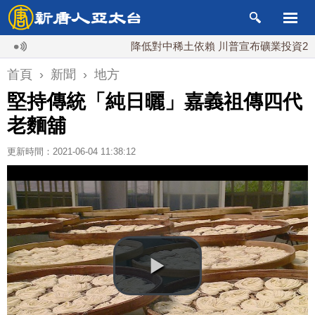
降低對中稀土依賴 川普宣布礦業投資20億美元
首頁
›
新聞
›
地方
堅持傳統「純日曬」嘉義祖傳四代
老麵舖
更新時間：2021-06-04 11:38:12