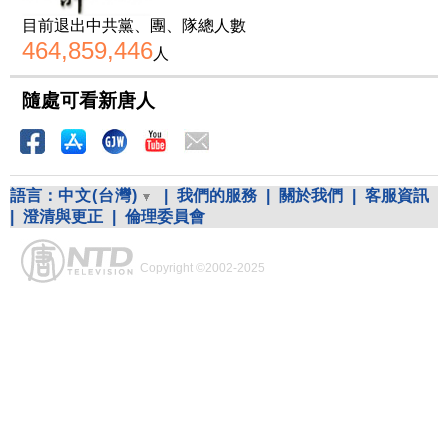
目前退出中共黨、團、隊總人數
464,859,446
人
隨處可看新唐人
語言：
中文(台灣)
|
我們的服務
|
關於我們
|
客服資訊
|
澄清與更正
|
倫理委員會
Copyright ©2002-2025