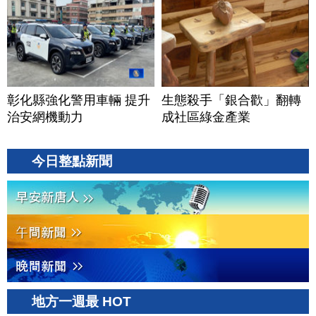
彰化縣強化警用車輛 提升
生態殺手「銀合歡」翻轉
治安網機動力
成社區綠金產業
今日整點新聞
地方一週最 HOT