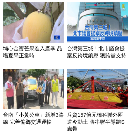
埔心金蜜芒果進入產季 品
台灣第三城！北市議會提
嚐夏果正當時
案反跨境鎮壓 獲跨黨支持
台南「小黃公車」新增3路
斥資157億元橋科聯外匝
線 完善偏鄉交通運輸
道今動土 將串聯半導體S
廊帶