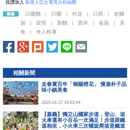
按讚加入
新唐人亞太電視台粉絲團
日曬麵
日曬
外送
日商
老麵
|
|
|
|
舖
疫情
製麵
鹿草
嘉義
美
|
|
|
|
|
食
奇人軼事
|
相關新聞
走春賞百年「御賜燈花」 慢遊朴子品
味小鎮美食
2025-01-27 16:52:44
【嘉義】獨立山國家步道，登山、追
火車還有小百岳一次滿足！步道跟鐵
道相依，小火車三次螺旋爬坡是鐵道