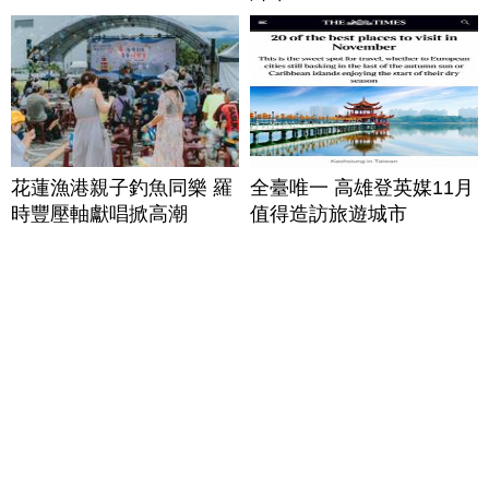
花蓮漁港親子釣魚同樂 羅
全臺唯一 高雄登英媒11月
時豐壓軸獻唱掀高潮
值得造訪旅遊城市