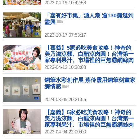
迷必看！奉天岩是山友的秘密基地，
2023-04-19 10:42:58
還有良心商店；邊爬山邊吃美食是一
定要的！愛玉DIY超有趣～｜1000步
「嘉有好市集」湧人潮 逾130攤逛到
的繽紛台灣(437)
盡興
2023-10-17 07:53:17
【嘉義】5家必吃美食攻略！神奇的
美乃滋涼麵、白醋涼肉圓！台灣第一
家專利果汁、市場裡的巨無霸網絲肉
捲、古早味錦魯麵、超人氣煎餅；只
2023-04-12 10:38:03
有嘉義才能找到的限定小吃、老店經
典、排隊美食一次蒐集～｜1000步的
鋼筆水彩創作展 蔡伶霞用鋼筆刻畫家
繽紛台灣(436)
鄉情感
2024-08-09 20:21:55
【嘉義】5家必吃美食攻略！神奇的
美乃滋涼麵、白醋涼肉圓！台灣第一
家專利果汁、市場裡的巨無霸網絲肉
捲、古早味錦魯麵、超人氣煎餅；只
2023-04-04 22:00:00
有嘉義才能找到的限定小吃、老店經