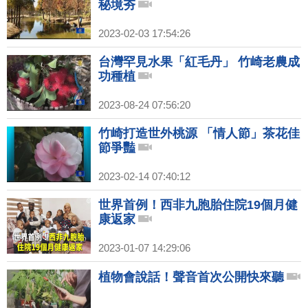
秘境夯
2023-02-03 17:54:26
台灣罕見水果「紅毛丹」 竹崎老農成
功種植
2023-08-24 07:56:20
竹崎打造世外桃源 「情人節」茶花佳
節爭豔
2023-02-14 07:40:12
世界首例！西非九胞胎住院19個月健
康返家
2023-01-07 14:29:06
植物會說話！聲音首次公開快來聽