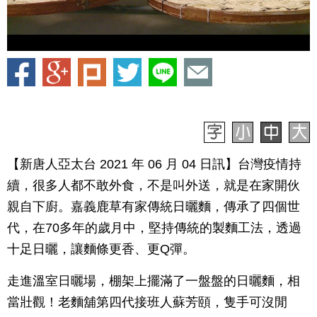
【新唐人亞太台 2021 年 06 月 04 日訊】台灣疫情持
續，很多人都不敢外食，不是叫外送，就是在家開伙
親自下廚。嘉義鹿草有家傳統日曬麵，傳承了四個世
代，在70多年的歲月中，堅持傳統的製麵工法，透過
十足日曬，讓麵條更香、更Q彈。
走進溫室日曬場，棚架上擺滿了一盤盤的日曬麵，相
當壯觀！老麵舖第四代接班人蘇芳頤，隻手可沒閒