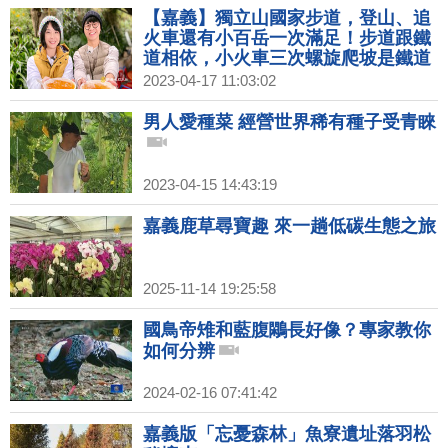
典、排隊美食一次蒐集～｜1000步的
【嘉義】獨立山國家步道，登山、追
繽紛台灣(436)預告
火車還有小百岳一次滿足！步道跟鐵
道相依，小火車三次螺旋爬坡是鐵道
迷必看！奉天岩是山友的秘密基地，
2023-04-17 11:03:02
還有良心商店；邊爬山邊吃美食是一
定要的！愛玉DIY超有趣～｜1000步
男人愛種菜 經營世界稀有種子受青睞
的繽紛台灣(437)預告
2023-04-15 14:43:19
嘉義鹿草尋寶趣 來一趟低碳生態之旅
2025-11-14 19:25:58
國鳥帝雉和藍腹鷴長好像？專家教你
如何分辨
2024-02-16 07:41:42
嘉義版「忘憂森林」魚寮遺址落羽松