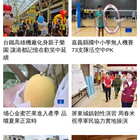
台鐵高雄機廠化身親子樂
嘉義縣國中小學無人機賽
園 讓港都記憶在歡笑中延
73支隊伍空中PK
續
埔心金蜜芒果進入產季 品
屏東城鎮韌性演習 周春米
嚐夏果正當時
視導軍民協力實地操演