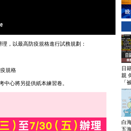
(五)辦理，以最高防疫規格進行試務規劃：
日
防疫規格
親 
「
大考中心將另提供紙本練習卷。
白
五海