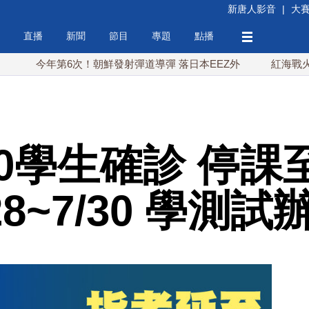
新唐人影音
|
大
直播
新聞
節目
專題
點播
今年第6次！朝鮮發射彈道導彈 落日本EEZ外
紅海戰火續升溫
0學生確診 停課
28~7/30 學測