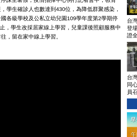
學校停課至暑假，疫情指揮中心例行記者會中，教育
，學生確診人也數達到430位，為降低群聚感染，
國各級學校及公私立幼兒園109學年度第2學期停
台灣
2日止，學生改採居家線上學習，兒童課後照顧服務中
登場
證
前往，留在家中線上學習。
台灣
同心
員