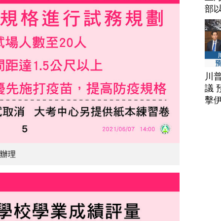
部
川
議 
擊
)辦理