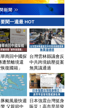
要聞一週最 HOT
籍華商回中國探
台灣雲林縣議會反
傳遭禁離境還
中共跨境鎮壓提案
被恢復國籍」
無異議通過
海豚颱風最快週
日本強震台灣挺身
警 父親節中
賑災！高市早苗發