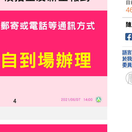
目
4
隨
語言
於我
委員