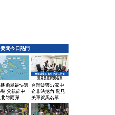
要聞今日熱門
海豚颱風最快週
台灣破獲17家中
警 父親節中
企非法挖角 驚見
以北防雨彈
美軍貿黑名單