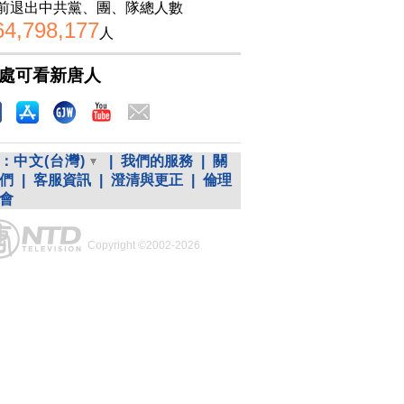
前退出中共黨、團、隊總人數
64,798,177
人
處可看新唐人
：
中文(台灣)
|
我們的服務
|
關
們
|
客服資訊
|
澄清與更正
|
倫理
會
Copyright ©2002-2026