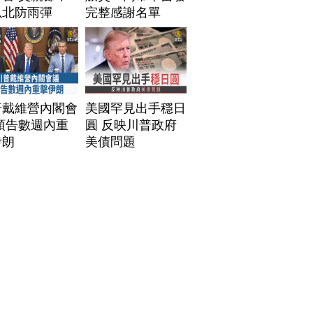
以北防雨彈
完整感謝名單
普戴維營內閣會
美國罕見出手穩日
預告數週內重
圓 反映川普政府
伊朗
美債問題