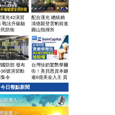
漢光42演習
配合漢光 總統賴
 戰法升級驗
清德親登雲豹前進
全民防衛
圓山指揮所
國防部 發布
台灣珍奶驚艷華爾
36號演習動
街！美貝恩資本砸
召集令
逾6億美金入主 貢
茶拓國際版圖加速
今日整點新聞
攻美？｜#財經新
聞｜
20260806(四)