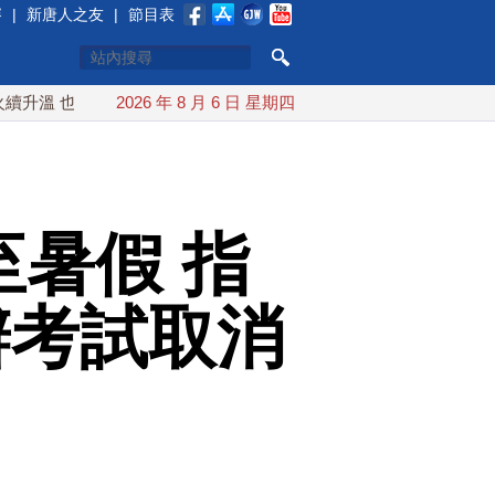
賽
|
新唐人之友
|
節目表
 也門胡塞武裝稱又襲擊沙特油輪
2026 年 8 月 6 日 星期四
台灣漢光演習 賴清德搭裝甲
至暑假 指
試辦考試取消