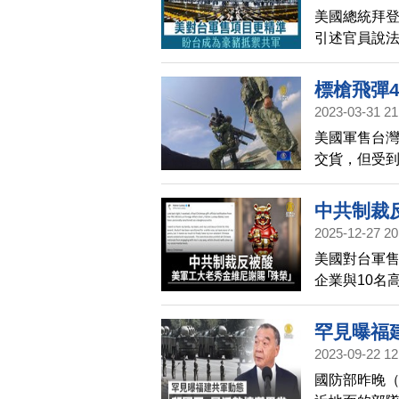
美國總統拜
引述官員說
為能抵禦共
標槍飛彈
2023-03-31 21
美國軍售台灣
交貨，但受
響，對此，
中共制裁
2025-12-27 20
美國對台軍售
企業與10名
動，呼籲北
灣施壓。在
罕見曝福
2023-09-22 12
國防部昨晚（