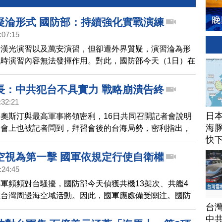
疑淪形式 國防部：持續強化實戰演練
:07:15
行漢光演習以及萬安演習，但卻遭外界質疑，演習淪為形
時演習內容無法發揮作用。對此，國防部今天（1日）在
應，表示會強化實戰化演練。
長：中共犯台不具實力 戰略崩潰告終
:32:21
日
奧斯汀與最高軍事將領密利，16日共同召開記者會說明
海豚
。會上也被記者問到，拜習會後的台海局勢，密利指出，
快
實力 ，會以戰略崩潰告終。
空視為第一擊 國軍依規定行使自衛權
:24:45
軍頻頻對台騷擾，國防部今天偵獲共機13架次、共艦4
在台灣周邊海空域活動。因此，國軍應處備受關注。國防
台
飛行器入侵領空，等同第一擊，第一線部隊將斷然處置。
中
13日）召開記者會，媒體關注第一擊相關定義，國軍將