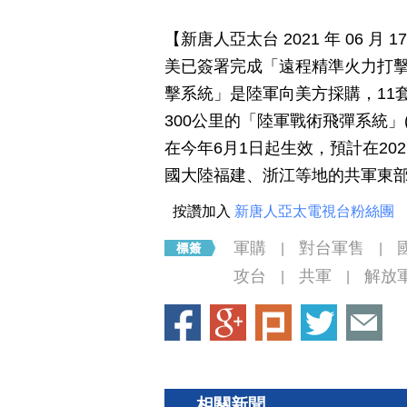
【新唐人亞太台 2021 年 06 
美已簽署完成「遠程精準火力打
擊系統」是陸軍向美方採購，11套
300公里的「陸軍戰術飛彈系統」(
在今年6月1日起生效，預計在2
國大陸福建、浙江等地的共軍東
按讚加入
新唐人亞太電視台粉絲團
軍購
對台軍售
|
|
攻台
共軍
解放
|
|
相關新聞