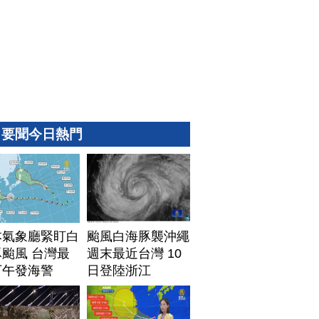
要聞今日熱門
本氣象廳緊盯白
颱風白海豚襲沖繩
颱風 台灣最
週末最近台灣 10
下午發海警
日登陸浙江