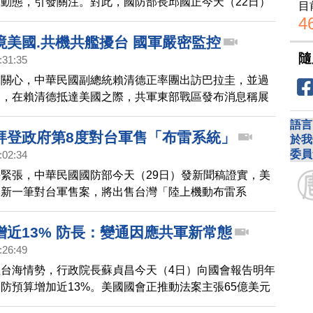
動態，引發關注。對此，國防部長邱國正今天（22日）
目
情真的滿異常的，研判共軍9月做聯合軍演，目前都在掌
4
境美國.共機共艦擾台 國軍嚴密監控
隨
:31:35
來關心，中華民國副總統賴清德正率團出訪巴拉圭，並過
過，在賴清德抵達美國之際，共軍東部戰區發布消息稱展
民國國防部今天（14日）上午指出，截至6點前，24小
語言
共軍機6架次、軍艦6艘次持續在台海周邊活動。國軍運
拜登政府第8度對台軍售「布雷系統」
於我
及岸置導彈系統，嚴密監控與應對。
委員
:02:34
緊張，中華民國國防部今天（29日）發新聞稿證實，美
最新一筆對台軍售案，將出售台灣「陸上機動布雷系
為1億8千萬美元，目前已經進行「知會國會」程序，可
正式生效。這是繼12月6日之後，美國政府一個月內第2
增近13% 防長：變通因應共軍新常態
也是美國總統拜登上任後第8次對台軍售。
:26:49
台海情勢，行政院長蘇貞昌今天（4日）向國會報告明年
防預算增加近13%。美國國會正推動法案主張65億美元
灣，國防部長邱國正回應，將會妥善運用，此外，面對共