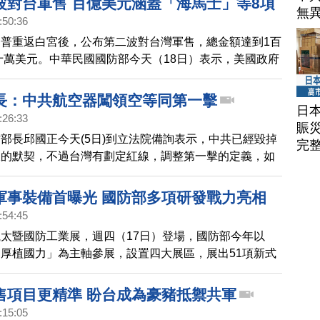
波對台軍售 百億美元涵蓋「海馬士」等8項
無
明。
:50:36
普重返白宮後，公布第二波對台灣軍售，總金額達到1百
4十萬美元。中華民國國防部今天（18日）表示，美國政府
進行「知會國會」程序，可望在1個月後正式生效。國防
這象徵著，美國對台灣的支持，以及台美互信。
長：中共航空器闖領空等同第一擊
日
:26:33
賑
部長邱國正今天(5日)到立法院備詢表示，中共已經毀掉
完
線的默契，不過台灣有劃定紅線，調整第一擊的定義，如
等航空器實體侵入台灣領空，就算是中共的第一擊，台灣
制。
軍事裝備首曝光 國防部多項研發戰力亮相
:54:45
太暨國防工業展，週四（17日）登場，國防部今年以
厚植國力」為主軸參展，設置四大展區，展出51項新式
1A2T戰車、海馬士多管火箭外，也展示國防自主研發實
合作成果。
售項目更精準 盼台成為豪豬抵禦共軍
:15:05