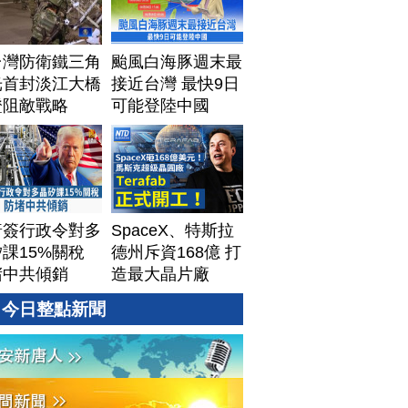
台灣防衛鐵三角
颱風白海豚週末最
光首封淡江大橋
接近台灣 最快9日
證阻敵戰略
可能登陸中國
普簽行政令對多
SpaceX、特斯拉
課15%關稅
德州斥資168億 打
堵中共傾銷
造最大晶片廠
Terafab
今日整點新聞