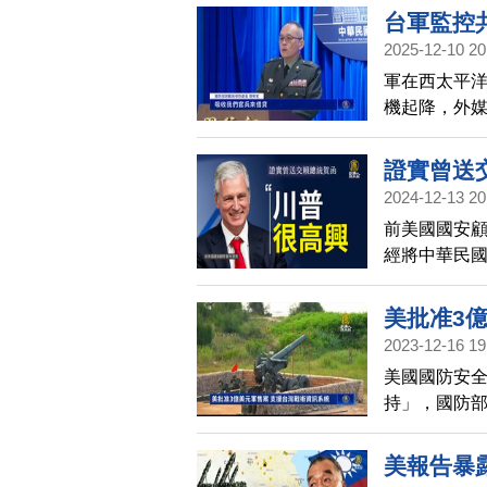
軍建立所謂
台軍監控
2025-12-10 20
軍在西太平
機起降，外
華民國國防部
情變化評估
證實曾送
速向西太平洋
2024-12-13 20
「的黎波里
前美國國安
經將中華民
興。
美批准3
2023-12-16 19
美國國防安全
持」，國防
共同作戰圖像
美報告暴