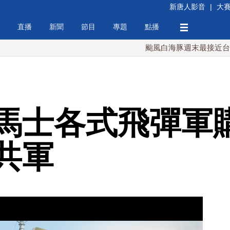
新唐人影音
|
大
直播
新聞
節目
專題
點播
颱風白海豚週末最接近台灣 最快9
馬士各式飛彈軍購
共軍