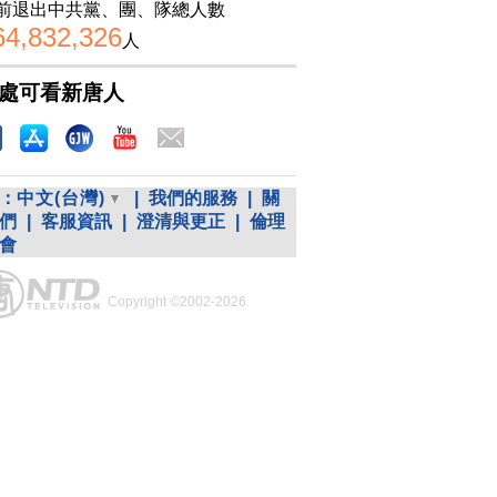
前退出中共黨、團、隊總人數
64,832,326
人
處可看新唐人
：
中文(台灣)
|
我們的服務
|
關
們
|
客服資訊
|
澄清與更正
|
倫理
會
Copyright ©2002-2026