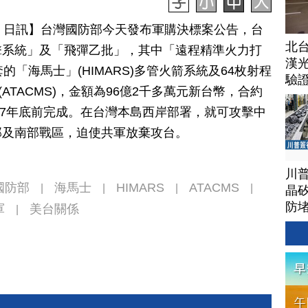
月 17 日訊】台灣國防部今天發布軍購決標案公告，台
北
擊系統」及「飛彈乙批」，其中「遠程精準火力打
漢
的「海馬士」(HIMARS)多管火箭系統及64枚射程
驗
ATACMS)，金額為96億2千多萬元新台幣，合約
027年底前完成。在台灣本島西岸部署，就可攻擊中
部及南部戰區，迫使共軍放棄攻台。
川
國防部
海馬士
HIMARS
ATACMS
|
|
|
|
晶矽
防
軍
美台關係
|