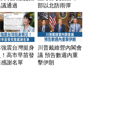
異議通過
部以北防雨彈
本強震台灣挺身
川普戴維營內閣會
災！高市早苗發
議 預告數週內重
整感謝名單
擊伊朗