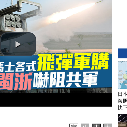
日
海豚
快