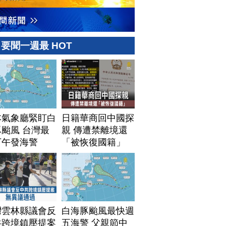
要聞一週最 HOT
本氣象廳緊盯白
日籍華商回中國探
颱風 台灣最
親 傳遭禁離境還
下午發海警
「被恢復國籍」
灣雲林縣議會反
白海豚颱風最快週
共跨境鎮壓提案
五海警 父親節中