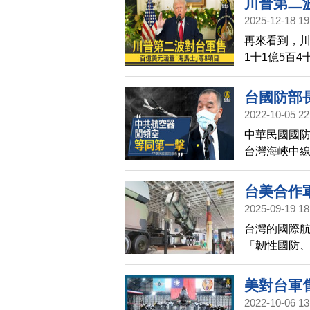
川普第二
領也做出說
2025-12-18 19
目
再來看到，川
1十1億5百
就8項軍售，
學者表示，
台國防部
2022-10-05 22
中華民國國防
台灣海峽中
果中共戰機
軍方一定反
台美合作
2025-09-19 18
台灣的國際航
「韌性國防、
裝備。除了M
力，及台美
美對台軍
2022-10-06 13