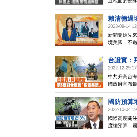
近地面的部隊
表示，最近敵
握中。
賴清德過
2023-08-14 12
新聞開始先
境美國，不
開軍演。中華
時內已偵獲中
台證實：
用任務機艦
2022-12-29 17
中共升高台海
國政府宣布
統」，總金額
望在1個月後
國防預算
度對台軍售，
2022-10-04 19
國際高度關注
度總預算，國
軍事援助台