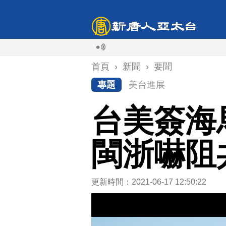
首頁
›
新聞
›
要聞
專題
美台進展
台美簽海
閩浙嚇阻
更新時間：2021-06-17 12:50:22