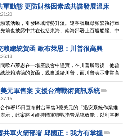
「新常態」，國軍戰備不會停頓、會有變通做法因應。
共軍動態 更防財務因素成共諜發展溫床
:21:20
洋頻繁活動，引發區域情勢升溫。遼寧號航母頻繁執行軍
媒先前也披露中共在包括東海、南海部署上百艘船艦。中
今天（10日）表示，對於共軍動態都有掌握，並依照敵
應處。此外，有自媒體披露，美軍林肯號航母打擊群正快
交賴總統賀函 歐布萊恩：川普很高興
執行「緊急加派部署」，搭載F-35B戰機的兩棲突擊艦
:26:13
號」也已進入南海。
顧問歐布萊恩在一場座談會中證實，在川普勝選後，他曾
國總統賴清德的賀函，親自送給川普，而川普表示非常高
億美元軍售案 支援台灣戰術資訊系統
:37:15
合作署15日宣布對台軍售3億美元的「迅安系統作業維
部表示，此案將可維持國軍聯戰指管系統效能，以利掌握
（COP）。
露共軍火箭部署 邱國正：我方有掌握