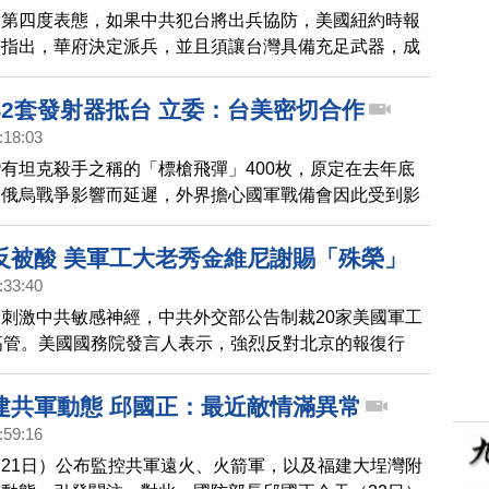
登第四度表態，如果中共犯台將出兵協防，美國紐約時報
法指出，華府決定派兵，並且須讓台灣具備充足武器，成
軍的「豪豬」，美方正加緊努力在台灣儲備大量武器。
42套發射器抵台 立委：台美密切合作
:18:03
有坦克殺手之稱的「標槍飛彈」400枚，原定在去年底
到俄烏戰爭影響而延遲，外界擔心國軍戰備會因此受到影
外交及國防委員會立委王定宇認為，擔憂大可不必。
反被酸 美軍工大老秀金維尼謝賜「殊榮」
:33:40
刺激中共敏感神經，中共外交部公告制裁20家美國軍工
高管。美國國務院發言人表示，強烈反對北京的報復行
京採取有意義的對話，而不是透過軍事、外交和經濟對台
名單內的美國軍工企業高管也幽默回應。
建共軍動態 邱國正：最近敵情滿異常
:59:16
21日）公布監控共軍遠火、火箭軍，以及福建大埕灣附