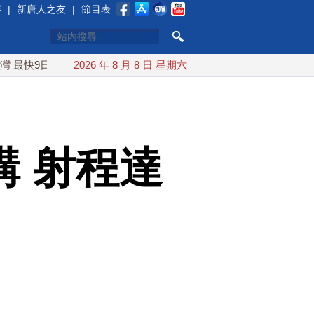
賽
|
新唐人之友
|
節目表
日可能登陸中國
2026 年 8 月 8 日 星期六
台灣漢光首結合城鎮演習 AIT連續發文讚「韌
 射程達