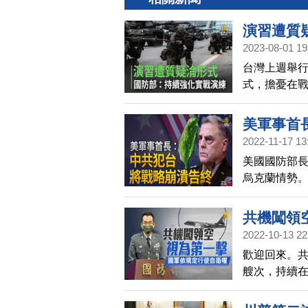
演習遭質
2023-08-01 19
台灣上週舉
式，擔憂在戰
記者會上回
美軍事首
2022-11-17 13
美國國防部長
烏克蘭情勢
中共犯台不具
共機闖領
2022-10-13 22
歡迎回來。共
艘次，持續
部定義共軍
國防部今天（