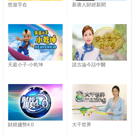
悠遊字在
新唐人財經新聞
天庭小子-小乾坤
談古論今話中醫
財經趨勢4.0
大千世界