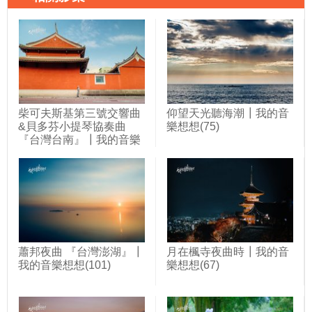
柴可夫斯基第三號交響曲
仰望天光聽海潮┃我的音
&貝多芬小提琴協奏曲
樂想想(75)
『台灣台南』┃我的音樂
想想(107)
蕭邦夜曲 『台灣澎湖』┃
月在楓寺夜曲時┃我的音
我的音樂想想(101)
樂想想(67)