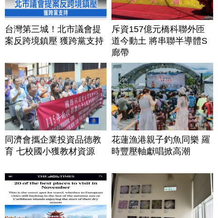
台灣第三城！北市議會提
斥資157億元橋科聯外匝
案反跨境鎮壓 獲跨黨支持
道今動土 將串聯半導體S
廊帶
同濟會攜企業投資品德教
花蓮漁港親子釣魚同樂 羅
育 七校國小獲教材資源
時豐壓軸獻唱掀高潮