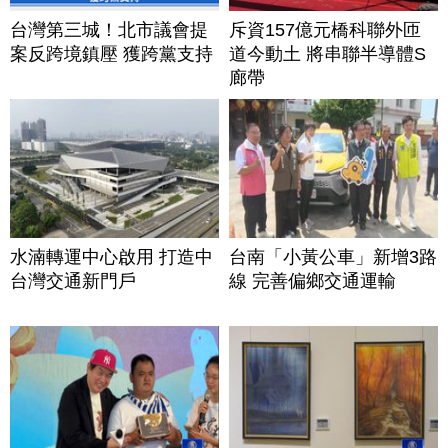
台灣第三城！北市議會提
斥資157億元橋科聯外匝
案反跨境鎮壓 獲跨黨支持
道今動土 將串聯半導體S
廊帶
水湳轉運中心啟用 打造中
台南「小黃公車」新增3路
台灣交通新門戶
線 完善偏鄉交通運輸