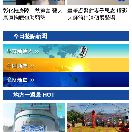
彰化推身障中秋禮盒 藝人
畫筆凝聚對妻子思念 膠彩
康康掏腰包助弱勢
大師簡錦清個展登場
今日整點新聞
地方一週最 HOT