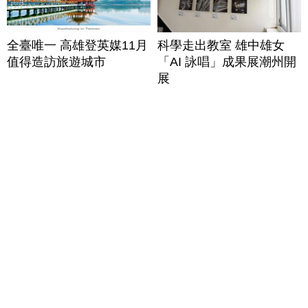
全臺唯一 高雄登英媒11月
科學走出教室 雄中雄女
值得造訪旅遊城市
「AI 詠唱」成果展潮州開
展