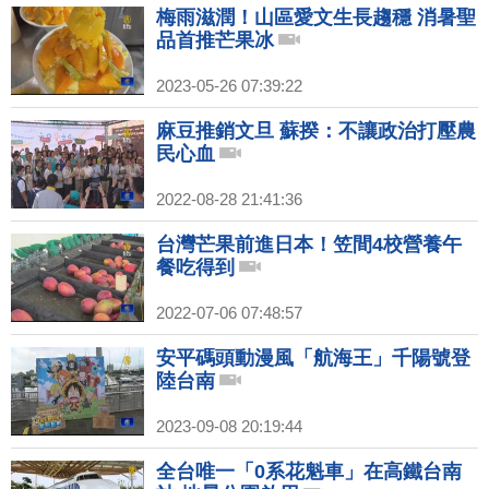
梅雨滋潤！山區愛文生長趨穩 消暑聖
品首推芒果冰
2023-05-26 07:39:22
麻豆推銷文旦 蘇揆：不讓政治打壓農
民心血
2022-08-28 21:41:36
台灣芒果前進日本！笠間4校營養午
餐吃得到
2022-07-06 07:48:57
安平碼頭動漫風「航海王」千陽號登
陸台南
2023-09-08 20:19:44
全台唯一「0系花魁車」在高鐵台南