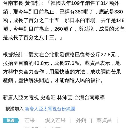
台南市長 黃偉哲：「韓國去年109年銷售了314噸外
銷，那今年到目前為止，已經有380噸了，應該是380
噸，成長了百分之二十五，那日本的市場，去年是148
噸，今年到目前為止，260噸了，所以說，成長的比率
是成長了百分之八十三。」
根據統計，愛文在台北批發價格已從每公斤27.8元，
拉抬至目前的43.8元，成長57.6％。蘇貞昌表示，地
方與中央全力合作，用最快速的方法，成功調節芒果
產銷，盡快解決問題，才能創造人民的福祉。
新唐人亞太電視 史進旺 林沛芸 台灣台南報導
按讚加入
新唐人亞太電視台粉絲團
芒果
愛文芒果
外銷
蘇貞昌
|
|
|
|