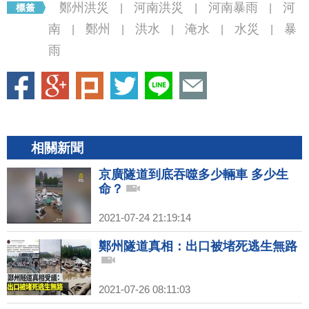
鄭州洪災
河南洪災
河南暴雨
河
|
|
|
南
鄭州
洪水
淹水
水災
暴
|
|
|
|
|
雨
相關新聞
京廣隧道到底吞噬多少輛車 多少生
命？
2021-07-24 21:19:14
鄭州隧道真相：出口被堵死逃生無路
2021-07-26 08:11:03