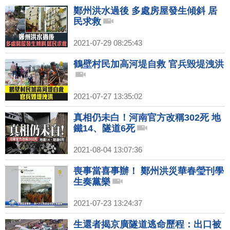
鄭州洪水過後 多處房屋發生傾斜 居
民求救
2021-07-29 08:25:43
鶴壁村民加高河堤自救 官兵毀堤洩洪
2021-07-27 13:35:02
真相仍未白！河南官方改稱302死 地
鐵14、隧道6死
2021-08-04 13:07:36
喪事當喜事辦！ 鄭州洪災華春瑩刊學
生奏黨樂
2021-07-23 13:24:37
生還者揭京廣隧道逃命歷程：出口被