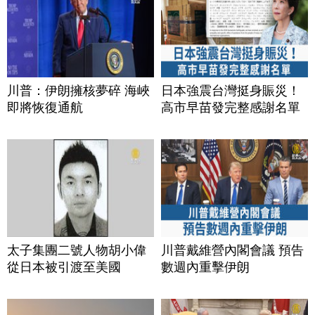
川普：伊朗擁核夢碎 海峽
日本強震台灣挺身賑災！
即將恢復通航
高市早苗發完整感謝名單
太子集團二號人物胡小偉
川普戴維營內閣會議 預告
從日本被引渡至美國
數週內重擊伊朗