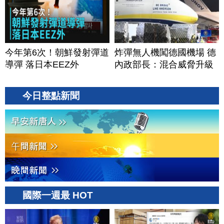
今年第6次！朝鮮發射彈道
炸彈無人機闖德國機場 德
導彈 落日本EEZ外
內政部長：混合威脅升級
今日整點新聞
國際一週最 HOT