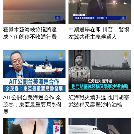
霍爾木茲海峽協議將達
中期選舉在即 川普：警惕
成？伊朗傳不收通行費
左翼共產主義候選人
AIT公開台美海巡合作 余
紅海戰火續升溫 也門胡塞
茂春：東亞最重要局勢發
武裝稱又襲擊沙特油輪
展