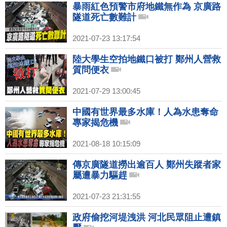
暴雨紅色預警市府地鐵無作為 京廣路
隧道死亡數難計
2021-07-23 13:17:54
陸大學生空拍地鐵口被打 鄭州人營救
質問便衣
2021-07-29 13:00:45
中國有世界最多水庫！人為水患奪命
專家揭危機
2021-08-18 10:15:09
傳京廣隧道撈出逾百人 鄭州失蹤者家
屬遭暴力驅趕
2021-07-23 21:31:55
政府偷挖河堤洩洪 河北民眾阻止遭鎮