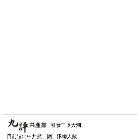
引發三退大潮
目前退出中共黨、團、隊總人數