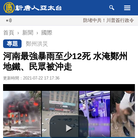
防堵中共！川普簽行政令 對多晶
首頁
›
新聞
›
國際
專題
鄭州洪災
河南最強暴雨至少12死 水淹鄭州
地鐵、民眾被沖走
更新時間：2021-07-22 17:17:36