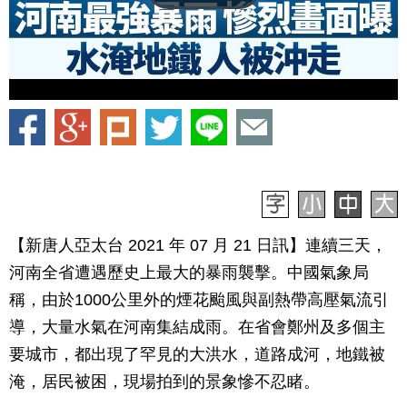
【新唐人亞太台 2021 年 07 月 21 日訊】連續三天，
河南全省遭遇歷史上最大的暴雨襲擊。中國氣象局
稱，由於1000公里外的煙花颱風與副熱帶高壓氣流引
導，大量水氣在河南集結成雨。在省會鄭州及多個主
要城市，都出現了罕見的大洪水，道路成河，地鐵被
淹，居民被困，現場拍到的景象慘不忍睹。