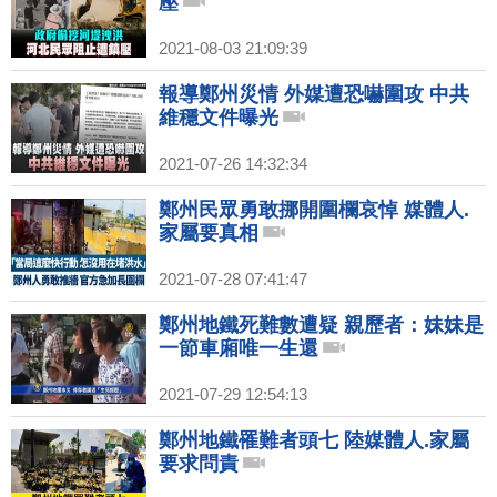
壓
2021-08-03 21:09:39
報導鄭州災情 外媒遭恐嚇圍攻 中共
維穩文件曝光
2021-07-26 14:32:34
鄭州民眾勇敢挪開圍欄哀悼 媒體人.
家屬要真相
2021-07-28 07:41:47
鄭州地鐵死難數遭疑 親歷者：妹妹是
一節車廂唯一生還
2021-07-29 12:54:13
鄭州地鐵罹難者頭七 陸媒體人.家屬
要求問責