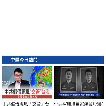
中國今日熱門
中共假借颱風「交管」台
中共軍艦撞自家海警船釀2