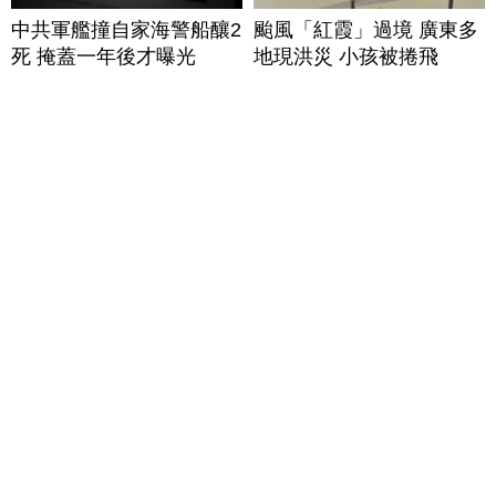
中共軍艦撞自家海警船釀2
颱風「紅霞」過境 廣東多
死 掩蓋一年後才曝光
地現洪災 小孩被捲飛