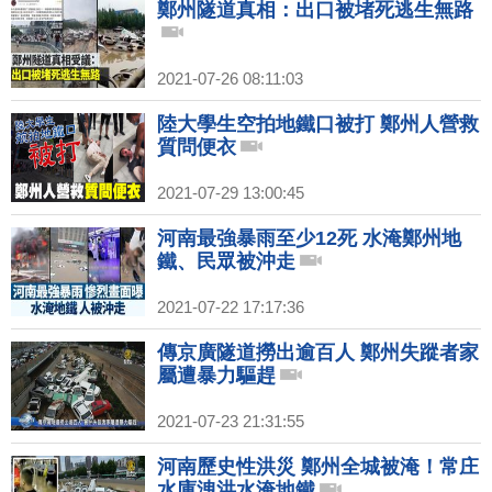
鄭州隧道真相：出口被堵死逃生無路
2021-07-26 08:11:03
陸大學生空拍地鐵口被打 鄭州人營救
質問便衣
2021-07-29 13:00:45
河南最強暴雨至少12死 水淹鄭州地
鐵、民眾被沖走
2021-07-22 17:17:36
傳京廣隧道撈出逾百人 鄭州失蹤者家
屬遭暴力驅趕
2021-07-23 21:31:55
河南歷史性洪災 鄭州全城被淹！常庄
水庫洩洪水淹地鐵