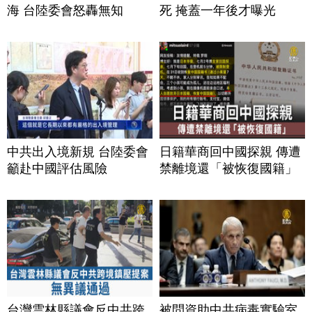
海 台陸委會怒轟無知
死 掩蓋一年後才曝光
中共出入境新規 台陸委會
日籍華商回中國探親 傳遭
籲赴中國評估風險
禁離境還「被恢復國籍」
台灣雲林縣議會反中共跨
被問資助中共病毒實驗室