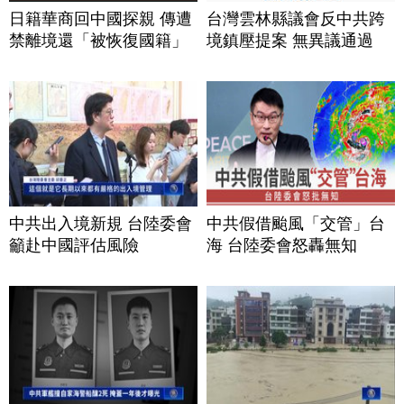
日籍華商回中國探親 傳遭
台灣雲林縣議會反中共跨
禁離境還「被恢復國籍」
境鎮壓提案 無異議通過
中共出入境新規 台陸委會
中共假借颱風「交管」台
籲赴中國評估風險
海 台陸委會怒轟無知