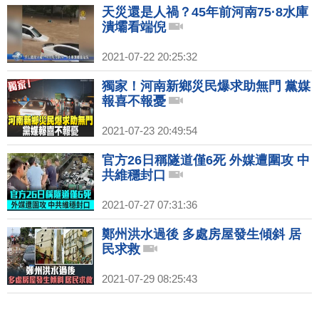
天災還是人禍？45年前河南75·8水庫
潰壩看端倪
2021-07-22 20:25:32
獨家！河南新鄉災民爆求助無門 黨媒
報喜不報憂
2021-07-23 20:49:54
官方26日稱隧道僅6死 外媒遭圍攻 中
共維穩封口
2021-07-27 07:31:36
鄭州洪水過後 多處房屋發生傾斜 居
民求救
2021-07-29 08:25:43