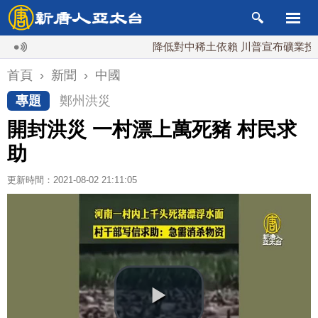
降低對中稀土依賴 川普宣布礦業投資20
首頁
›
新聞
›
中國
專題
鄭州洪災
開封洪災 一村漂上萬死豬 村民求
助
更新時間：2021-08-02 21:11:05