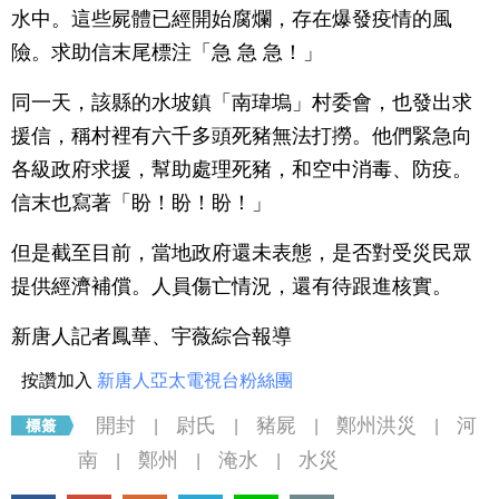
水中。這些屍體已經開始腐爛，存在爆發疫情的風
險。求助信末尾標注「急 急 急！」
同一天，該縣的水坡鎮「南瑋塢」村委會，也發出求
援信，稱村裡有六千多頭死豬無法打撈。他們緊急向
各級政府求援，幫助處理死豬，和空中消毒、防疫。
信末也寫著「盼！盼！盼！」
但是截至目前，當地政府還未表態，是否對受災民眾
提供經濟補償。人員傷亡情況，還有待跟進核實。
新唐人記者鳳華、宇薇綜合報導
按讚加入
新唐人亞太電視台粉絲團
開封
尉氏
豬屍
鄭州洪災
河
|
|
|
|
南
鄭州
淹水
水災
|
|
|