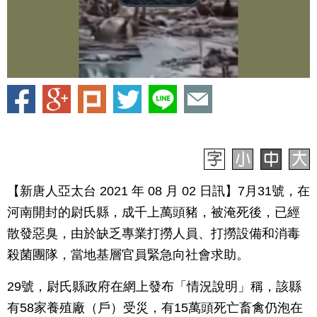
【新唐人亞太台 2021 年 08 月 02 日訊】7月31號，在
河南開封的尉氏縣，成千上萬頭豬，被淹死後，已經
散發惡臭，由於缺乏專業打撈人員、打撈設備和消毒
殺菌團隊，當地基層官員緊急向社會求助。
29號，尉氏縣政府在網上發布「情況說明」稱，該縣
有58家養殖廠（戶）受災，有15萬頭死亡畜禽仍泡在