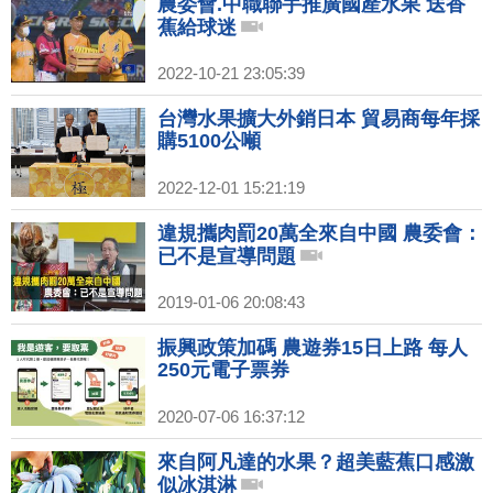
農委會.中職聯手推廣國產水果 送香
蕉給球迷
2022-10-21 23:05:39
台灣水果擴大外銷日本 貿易商每年採
購5100公噸
2022-12-01 15:21:19
違規攜肉罰20萬全來自中國 農委會：
已不是宣導問題
2019-01-06 20:08:43
振興政策加碼 農遊券15日上路 每人
250元電子票券
2020-07-06 16:37:12
來自阿凡達的水果？超美藍蕉口感激
似冰淇淋