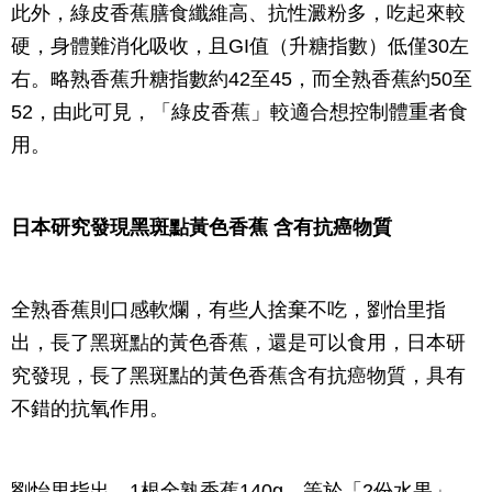
此外，綠皮香蕉膳食纖維高、抗性澱粉多，吃起來較
硬，身體難消化吸收，且GI值（升糖指數）低僅30左
右。略熟香蕉升糖指數約42至45，而全熟香蕉約50至
52，由此可見，「綠皮香蕉」較適合想控制體重者食
用。
日本研究發現黑斑點黃色香蕉 含有抗癌物質
全熟香蕉則口感軟爛，有些人捨棄不吃，劉怡里指
出，長了黑斑點的黃色香蕉，還是可以食用，日本研
究發現，長了黑斑點的黃色香蕉含有抗癌物質，具有
不錯的抗氧作用。
劉怡里指出，1根全熟香蕉140g，等於「2份水果」，