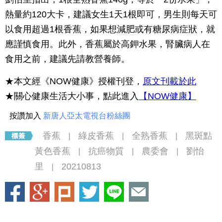
熱量約120大卡，建議女生1天1根即可，男生則每天可
以食用超過1根香蕉，如果想減肥或有糖尿病症狀，就
應謹慎食用。此外，香蕉屬於高鉀水果，腎臟病人在
食用之前，建議先請教營養師。
★本文經《NOW健康》授權刊登，
原文刊載於此
★關心健康生活大小事，點此進入
【NOW健康】
按讚加入
新唐人亞太電視台粉絲團
香蕉
綠皮香蕉
全熟香蕉
黑斑點
|
|
|
黃色香蕉
抗癌物質
農委會
劉怡
|
|
|
里
20210813
|