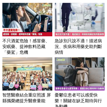
不只酒駕危險！感冒藥、
急診別只說不適！描述病
安眠藥、提神飲料恐藏
況、疾病和用藥史助判斷
「藥駕」危機
病情
智慧醫療結合重症照護 屏
憂鬱症患者可以感受快
縣攜榮總提升醫療量能
樂！關鍵在缺乏期待與行
為動機