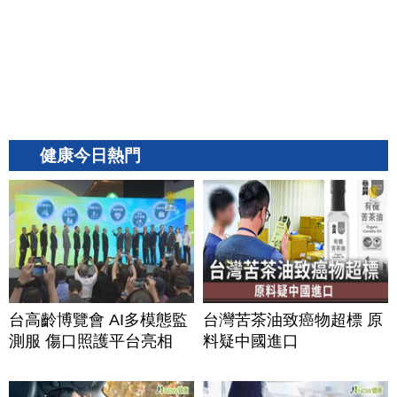
健康今日熱門
台高齡博覽會 AI多模態監
台灣苦茶油致癌物超標 原
測服 傷口照護平台亮相
料疑中國進口