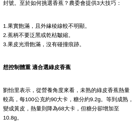
封號。至於如何挑選香蕉？農委會提供3大技巧：
1.果實飽滿，且外緣稜線較不明顯。
2.蕉柄不要泛黑或乾枯皺縮。
3.果皮光滑飽滿，沒有碰撞痕跡。
想控制體重 適合選綠皮香蕉
劉怡里表示，從營養角度來看，未熟的綠皮香蕉熱量
較高，每100公克約90大卡，糖分約9.2g。等到成熟，
變成黃皮，熱量則降為68大卡，但糖分卻增加至
10.8g。