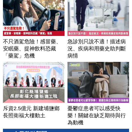
不只酒駕危險！感冒藥、
急診別只說不適！描述病
安眠藥、提神飲料恐藏
況、疾病和用藥史助判斷
「藥駕」危機
病情
斥資2.5億元 新建埔鹽鄉
憂鬱症患者可以感受快
長照衛福大樓動土
樂！關鍵在缺乏期待與行
為動機