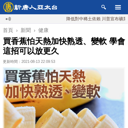
降低對中稀土依賴 川普宣布礦業投資20
首頁
›
新聞
›
健康
買香蕉怕天熱加快熟透、變軟 學會
這招可以放更久
更新時間：2021-08-13 22:09:53