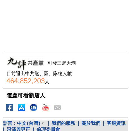
引發三退大潮
目前退出中共黨、團、隊總人數
464,852,203
人
隨處可看新唐人
語言：
中文(台灣)
|
我們的服務
|
關於我們
|
客服資訊
|
澄清與更正
|
倫理委員會