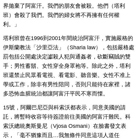
界拋棄了阿富汗。我們的朋友會被殺。他們（塔利
班）會殺了我們。我們的婦女將不再擁有任何權
利。」
塔利班曾在1996到2001年間統治阿富汗，實施嚴格的
伊斯蘭教法「沙里亞法」（Sharia law），包括嚴格處
罰包括公開處決定讞殺人犯與通姦者，砍斷竊賊的雙
手；男性蓄鬍、女性穿全身罩袍等。除此之外，塔利
班還禁止民眾看電視、看電影、聽音樂。女性不准上
學或工作，除非有男性陪同，否則只能待在家裡，諸
多恐怖血腥統治都讓阿富汗平民不寒而慄。
15號，阿爾巴尼亞與科索沃都表示，同意美國的請
託，將暫時收容等待簽證前往美國的阿富汗難民。科
索沃總統奧斯曼尼（Vjosa Osmani）在臉書發文表
示，「毫不猶豫而且…我無條件同意這項人道任