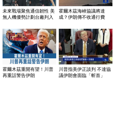
未來戰場聚焦通信韌性 美
霍爾木茲海峽協議將達
無人機優勢計劃台廠列入
成？伊朗傳不收通行費
霍爾木茲重開有望！川普
川普指美伊正談判 不達協
再重話警告伊朗
議伊朗會面臨「斬首」