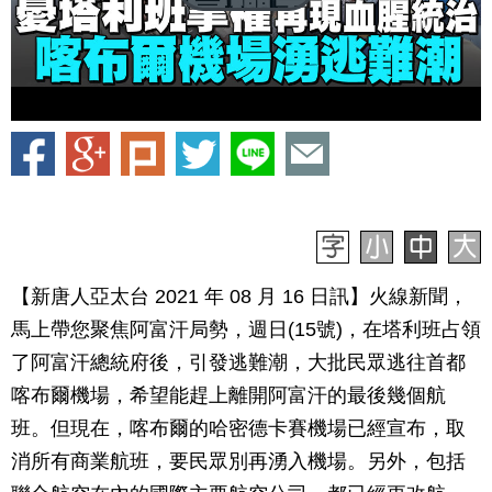
【新唐人亞太台 2021 年 08 月 16 日訊】火線新聞，
馬上帶您聚焦阿富汗局勢，週日(15號)，在塔利班占領
了阿富汗總統府後，引發逃難潮，大批民眾逃往首都
喀布爾機場，希望能趕上離開阿富汗的最後幾個航
班。但現在，喀布爾的哈密德卡賽機場已經宣布，取
消所有商業航班，要民眾別再湧入機場。另外，包括