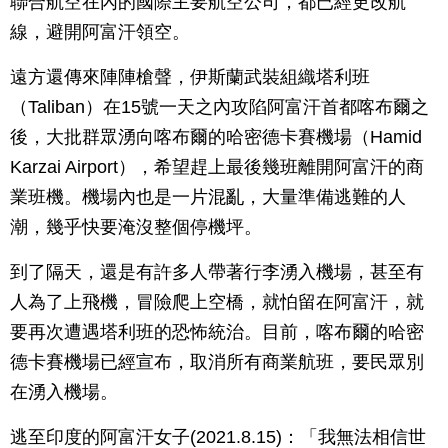
聯合航空在內的國際主要航空公司，都已經更改航
線，避開阿富汗領空。
遠方還傳來陣陣槍聲，伊斯蘭武裝組織塔利班
（Taliban）在15號一天之內攻陷阿富汗首都喀布爾之
後，大批群眾湧向喀布爾的哈密德卡賽機場（Hamid
Karzai Airport），希望趕上最後幾班離開阿富汗的商
業班機。機場內也是一片混亂，大量準備逃難的人
潮，幾乎快要淹沒整個停機坪。
到了隔天，還是有許多人帶著行李湧入機場，甚至有
人為了上飛機，冒險爬上空橋，就怕留在阿富汗，就
要再次遭遇塔利班的恐怖統治。目前，喀布爾的哈密
德卡賽機場已經宣布，取消所有商業航班，要民眾別
在湧入機場。
逃至印度的阿富汗女子(2021.8.15)：「我無法相信世