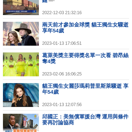
鏈
2022-12-03 21:32:16
兩天前才參加金球獎 貓王獨生女驟逝
享年54歲
2023-01-13 17:06:51
葛萊美獎主要得獎名單一次看 碧昂絲
奪4獎
2023-02-06 16:06:25
貓王獨生女麗莎瑪莉普里斯萊驟逝 享
年54歲
2023-01-13 12:07:56
邱國正：美無償軍援台灣 運用與條件
要再討論協商