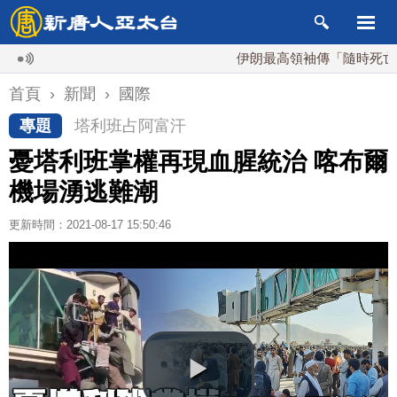
伊朗最高領袖傳「隨時死亡」 國
首頁
›
新聞
›
國際
專題
塔利班占阿富汗
憂塔利班掌權再現血腥統治 喀布爾
機場湧逃難潮
更新時間：2021-08-17 15:50:46