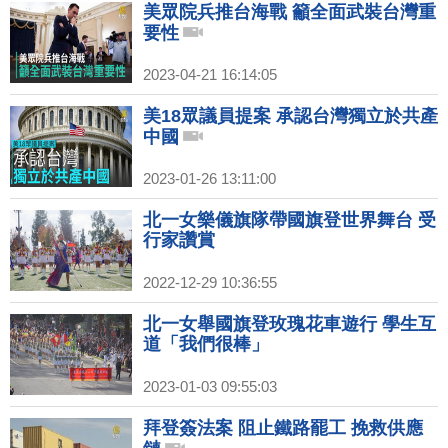
美眾院兵推台海戰 籲全面武裝台灣重
要性
2023-04-21 16:14:05
美18眾議員提案 承認台灣獨立於共產
中國
2023-01-26 13:11:00
北一女樂儀旗隊帶國旗登世界舞台 受
行家讚賞
2022-12-29 10:36:55
北一女舉國旗登玫瑰花車遊行 學生互
道「我們很棒」
2023-01-03 09:55:03
拜登簽法案 阻止鐵路罷工 挽救供應