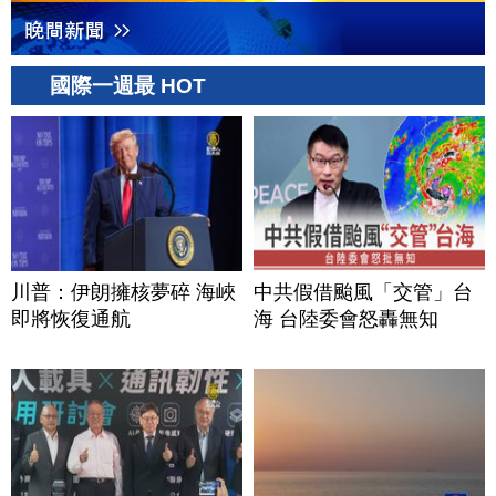
國際一週最 HOT
川普：伊朗擁核夢碎 海峽
中共假借颱風「交管」台
即將恢復通航
海 台陸委會怒轟無知