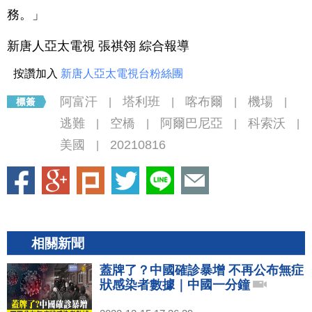
務。」
新唐人亞太電視 張祺翎 綜合報導
按讚加入
新唐人亞太電視台粉絲團
阿富汗
塔利班
喀布爾
機場
|
|
|
|
逃難
空橋
阿爾巴尼亞
科索沃
|
|
|
|
美國
20210816
|
相關新聞
蓋牌了？中國確診暴增 不再公布無症
狀感染者數據｜中國一分鐘