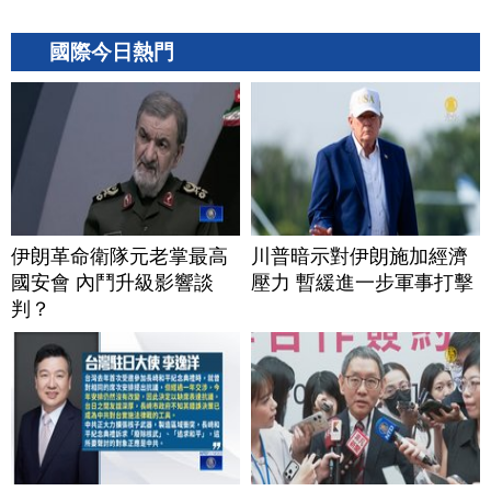
國際今日熱門
伊朗革命衛隊元老掌最高
川普暗示對伊朗施加經濟
國安會 內鬥升級影響談
壓力 暫緩進一步軍事打擊
判？