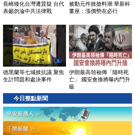
長崎矮化台灣遭質疑 台代
被動元件掀搶料潮 華新科
表籲勿淪中共法律戰
董座：漲價勢在必行
德黑蘭等七城掀抗議 聚焦
伊朗最高領袖傳「隨時死
生計問題和處決事件
亡」 國安會換將曝內鬥升
級
今日整點新聞