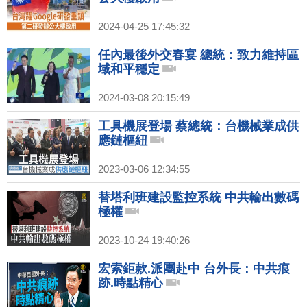
2024-04-25 17:45:32
任內最後外交春宴 總統：致力維持區
域和平穩定
2024-03-08 20:15:49
工具機展登場 蔡總統：台機械業成供
應鏈樞紐
2023-03-06 12:34:55
替塔利班建設監控系統 中共輸出數碼
極權
2023-10-24 19:40:26
宏索鉅款.派團赴中 台外長：中共痕
跡.時點精心