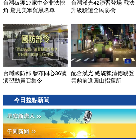
台灣破獲17家中企非法挖
台灣漢光42演習登場 戰法
角 驚見美軍貿黑名單
升級驗證全民防衛
台灣國防部 發布同心36號
配合漢光 總統賴清德親登
演習動員召集令
雲豹前進圓山指揮所
今日整點新聞