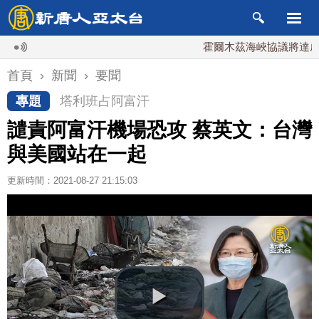
霍爾木茲海峽協議將達成？伊
首頁
›
新聞
›
要聞
專題
塔利班占阿富汗
譴責阿富汗機場恐攻 蔡英文：台灣
與美國站在一起
更新時間：2021-08-27 21:15:03