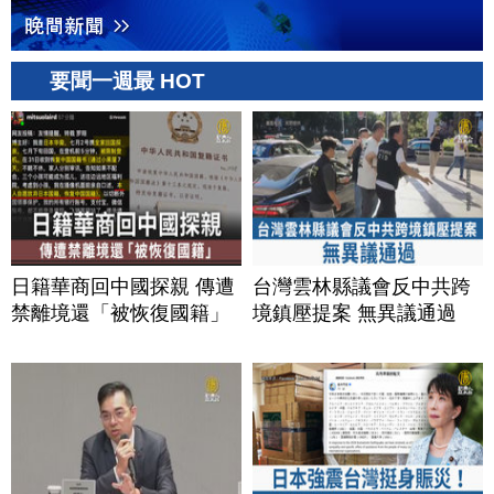
要聞一週最 HOT
日籍華商回中國探親 傳遭
台灣雲林縣議會反中共跨
禁離境還「被恢復國籍」
境鎮壓提案 無異議通過