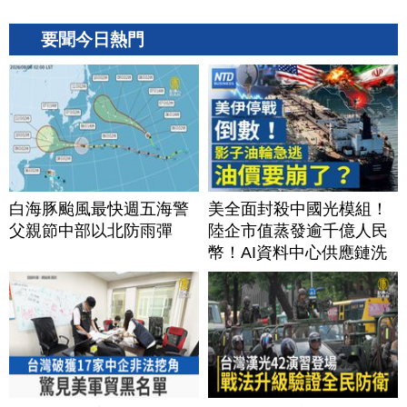
要聞今日熱門
白海豚颱風最快週五海警
美全面封殺中國光模組！
父親節中部以北防雨彈
陸企市值蒸發逾千億人民
幣！AI資料中心供應鏈洗
牌？台灣喜迎轉單！成關
鍵樞紐？｜#財經新聞
│20260805 (三)