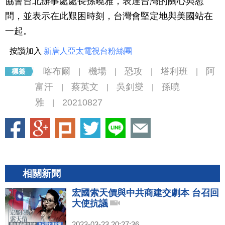
協會台北辦事處處長孫曉雅，表達台灣的關心與慰
問，並表示在此艱困時刻，台灣會堅定地與美國站在
一起。
按讚加入
新唐人亞太電視台粉絲團
喀布爾
機場
恐攻
塔利班
阿
|
|
|
|
富汗
蔡英文
吳釗燮
孫曉
|
|
|
雅
20210827
|
相關新聞
宏國索天價與中共商建交劇本 台召回
大使抗議
2023-03-23 20:27:36