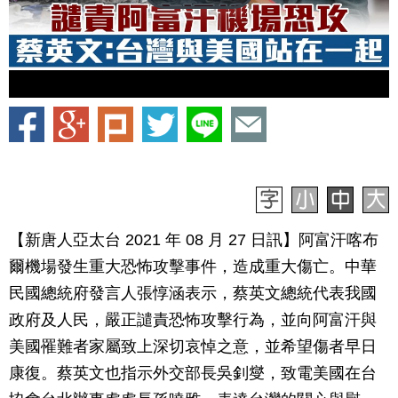
【新唐人亞太台 2021 年 08 月 27 日訊】阿富汗喀布
爾機場發生重大恐怖攻擊事件，造成重大傷亡。中華
民國總統府發言人張惇涵表示，蔡英文總統代表我國
政府及人民，嚴正譴責恐怖攻擊行為，並向阿富汗與
美國罹難者家屬致上深切哀悼之意，並希望傷者早日
康復。蔡英文也指示外交部長吳釗燮，致電美國在台