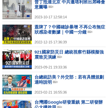
普丁抵達北京 中共邀塔利班出席峰會
意圖曝
2023-10-17 12:58:14
蓋牌了？中國確診暴增 不再公布無症
狀感染者數據｜中國一分鐘
2022-12-15 17:36:39
921國家防災日 總統視察竹縣模擬強
震致災演練
2023-09-21 19:33:36
台總統訪美？外交部：若有具體規劃
適時說明
2023-02-21 16:55:36
台灣躍Google研發重鎮 第二研發辦
公大樓啟用