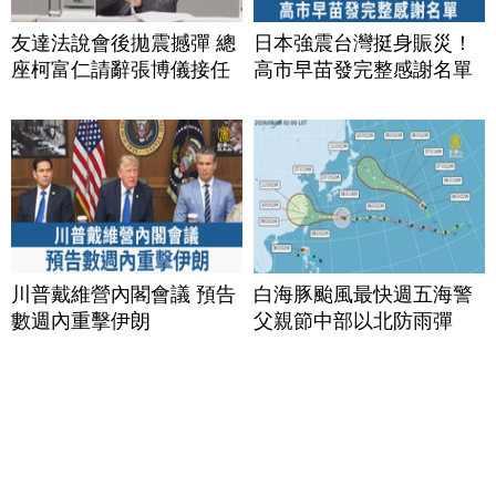
友達法說會後拋震撼彈 總
日本強震台灣挺身賑災！
座柯富仁請辭張博儀接任
高市早苗發完整感謝名單
川普戴維營內閣會議 預告
白海豚颱風最快週五海警
數週內重擊伊朗
父親節中部以北防雨彈