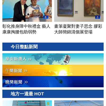
彰化推身障中秋禮盒 藝人
畫筆凝聚對妻子思念 膠彩
康康掏腰包助弱勢
大師簡錦清個展登場
今日整點新聞
地方一週最 HOT