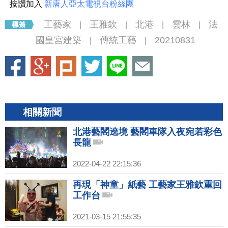
按讚加入
新唐人亞太電視台粉絲團
工藝家
王雅欽
北港
雲林
法
|
|
|
|
國皇宮建築
傳統工藝
20210831
|
|
相關新聞
北港藝閣遶境 藝閣車隊入夜宛若彩色
長龍
2022-04-22 22:15:36
再現「神童」紙藝 工藝家王雅欽重回
工作台
2021-03-15 21:55:35