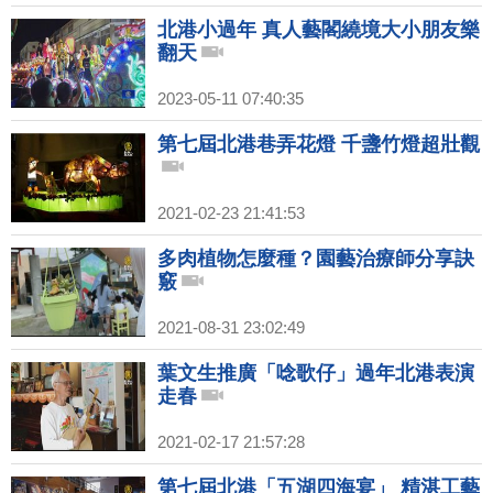
北港小過年 真人藝閣繞境大小朋友樂
翻天
2023-05-11 07:40:35
第七屆北港巷弄花燈 千盞竹燈超壯觀
2021-02-23 21:41:53
多肉植物怎麼種？園藝治療師分享訣
竅
2021-08-31 23:02:49
葉文生推廣「唸歌仔」過年北港表演
走春
2021-02-17 21:57:28
第七屆北港「五湖四海宴」 精湛工藝