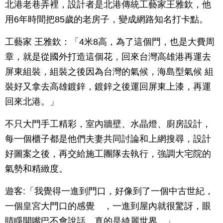
北港老巷弄裡，設計者是北港傳統工藝家王雅欽，他
用6年時間把85歲的老房子，變成網路知名打卡點。
工藝家 王雅欽：「4米8高，為了這個門，也是大費周
章，就是從國外打造這個花，回來台灣高雄港再運去
屏東組裝，組裝之後因為台灣的氣候，海島型氣候 組
裝好又拿去高雄鍍鋅，鍍鋅之後運回屏東上漆，再運
回來北港。」
不只大門手工精彩，室內牆壁、水晶燈、廚房設計，
每一個櫃子都是他們夫妻共同討論和上網搜尋，設計
好圖案之後，再交給施工團隊去執行，強調大宅院的
氣勢和精緻度。
遊客:「我覺得一進到門口，好像到了一個中古世紀，
一個皇宮大門口的感覺 ，一進到屋內就很驚訝，眼
睛睜開嘴巴不會說話，真的是綺麗世界。」