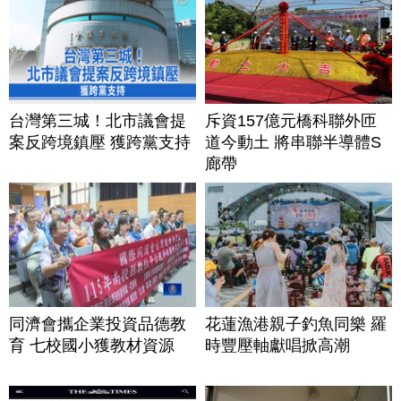
台灣第三城！北市議會提
斥資157億元橋科聯外匝
案反跨境鎮壓 獲跨黨支持
道今動土 將串聯半導體S
廊帶
同濟會攜企業投資品德教
花蓮漁港親子釣魚同樂 羅
育 七校國小獲教材資源
時豐壓軸獻唱掀高潮