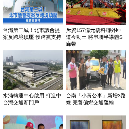
台灣第三城！北市議會提
斥資157億元橋科聯外匝
案反跨境鎮壓 獲跨黨支持
道今動土 將串聯半導體S
廊帶
水湳轉運中心啟用 打造中
台南「小黃公車」新增3路
台灣交通新門戶
線 完善偏鄉交通運輸