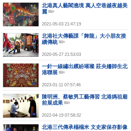
北港真人藝閣遶境 萬人空巷越夜越美
麗
2021-05-03 21:47:19
北港社大傳藝課「舞龍」大小朋友接
續傳統
2020-05-27 21:53:03
一針一線繡出繽紛璀璨 莊央姍師生北
港聯展
2023-01-11 07:57:46
陳明洲、蔡敏男工藝傳習 北港媽祖廟
前展成果
2022-04-19 07:58:32
北港三代傳承榻榻米 文史家保存影像