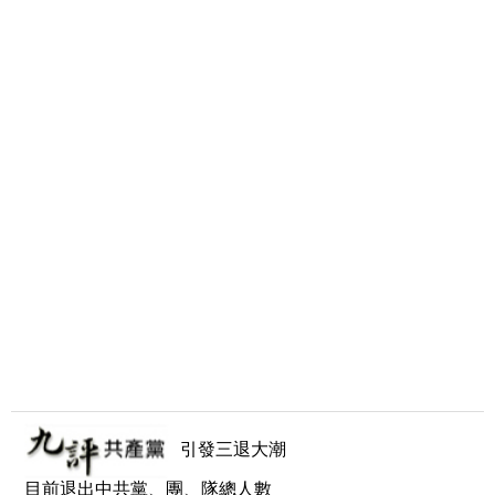
引發三退大潮
目前退出中共黨、團、隊總人數