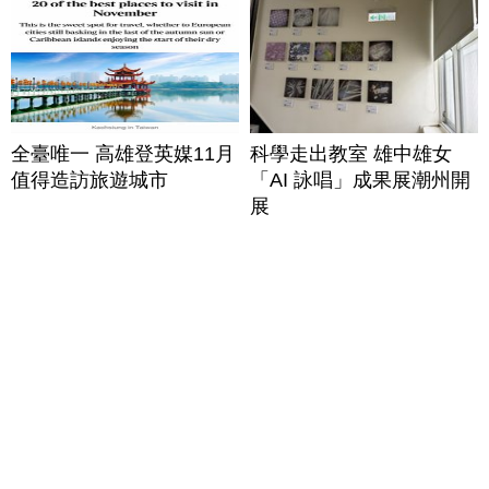
全臺唯一 高雄登英媒11月
科學走出教室 雄中雄女
值得造訪旅遊城市
「AI 詠唱」成果展潮州開
展