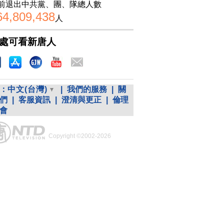
前退出中共黨、團、隊總人數
64,809,438
人
處可看新唐人
：
中文(台灣)
|
我們的服務
|
關
們
|
客服資訊
|
澄清與更正
|
倫理
會
Copyright ©2002-2026