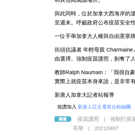
和其他高風險場所。
與此同時，位於加拿大西海岸的
至週末。呼籲政府公布疫苗安全
一位手舉加拿大人權與自由憲章
街頭抗議者 年輕母親 Charmai
由選擇。強制疫苗護照，剝奪了
教師Ralph Naumain：「
實際上就疫苗本身來說，是非常
新唐人加拿大記者站報導
按讚加入
新唐人亞太電視台粉絲團
疫苗護照
強制打疫
|
哥華
20210907
|