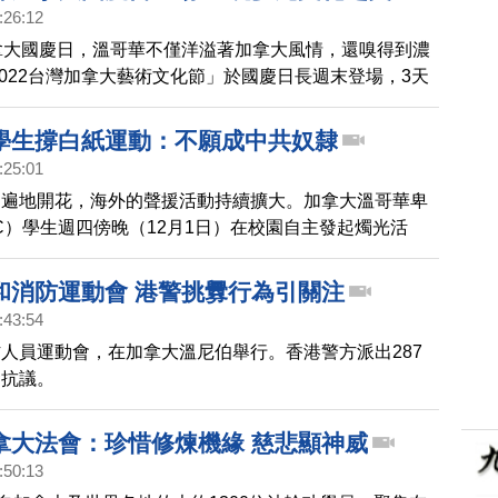
:26:12
拿大國慶日，溫哥華不僅洋溢著加拿大風情，還嗅得到濃
2022台灣加拿大藝術文化節」於國慶日長週末登場，3天
著名藝術家及音樂舞蹈表演團體演出，呈現台灣及加拿大
之美。
學生撐白紙運動：不願成中共奴隸
:25:01
動遍地開花，海外的聲援活動持續擴大。加拿大溫哥華卑
C）學生週四傍晚（12月1日）在校園自主發起燭光活
魯木齊遇難同胞，學生還說，不希望成為中共奴隸。
和消防運動會 港警挑釁行為引關注
:43:54
人員運動會，在加拿大溫尼伯舉行。香港警方派出287
發抗議。
拿大法會：珍惜修煉機緣 慈悲顯神威
:50:13