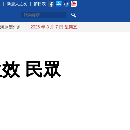
賽
|
新唐人之友
|
節目表
 週末最近台灣 10日登陸浙江
2026 年 8 月 7 日 星期五
川普預透露美伊談判進展 美彈
效 民眾