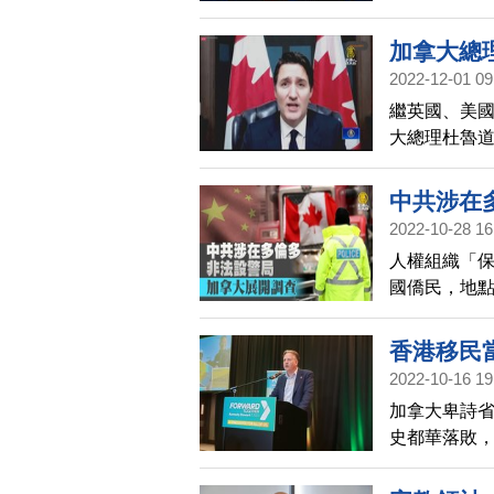
國，在共產
加拿大總
2022-12-01 09
繼英國、美
大總理杜魯道
中共涉在
2022-10-28 16
人權組織「
國僑民，地
事展開調查
香港移民
2022-10-16 19
加拿大卑詩省
史都華落敗
位華裔市長
腹中。