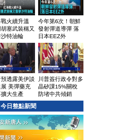
海戰火續升溫
今年第6次！朝鮮
門胡塞武裝稱又
發射彈道導彈 落
擊沙特油輪
日本EEZ外
普預透露美伊談
川普簽行政令對多
展 美彈藥充
晶矽課15%關稅
再擴大生產
防堵中共傾銷
今日整點新聞