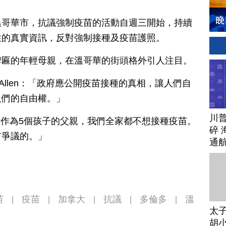
溫哥華市，抗議強制疫苗的活動自週三開始，持續
性的真實資訊，反對強制接種及疫苗護照。
牌匾的年輕母親，在溫哥華的街頭格外引人注目。
ne Allen：「政府應公開疫苗接種的真相，讓人們自
人們的自由權。」
川
我很自豪作為5個孩子的父親，我們全家都不想接種疫苗。
碎 
有爭議的。」
通
苗
疫苗
加拿大
抗議
多倫多
溫
|
|
|
|
|
太
胡小