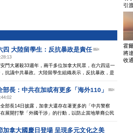
引
霍
六四 大陸留學生：反抗暴政是責任
將
:28:13
收
安門大屠殺33週年，兩千多位加拿大民眾，在六四這一
行，抗議中共暴政。大陸留學生組織表示，反抗暴政，是
。
全部長：中共在加或有更多「海外110」
:44:02
全部長14日披露，加拿大還存在著更多的「中共警察
正在展開打擊「外國干涉」的行動，以防止當地華裔公民
恐嚇。
節加拿大國慶日登場 呈現多元文化之美