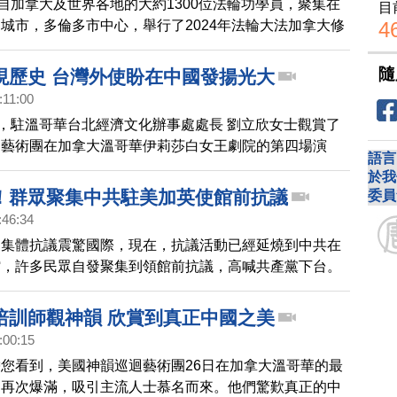
來自加拿大及世界各地的大約1300位法輪功學員，聚集在
目
4
城市，多倫多市中心，舉行了2024年法輪大法加拿大修
會。請看來自多倫多的報導。
隨
現歷史 台灣外使盼在中國發揚光大
:11:00
午，駐溫哥華台北經濟文化辦事處處長 劉立欣女士觀賞了
迴藝術團在加拿大溫哥華伊莉莎白女王劇院的第四場演
語言
非常欣賞神韻用舞蹈講故事的方式，展現歷史和傳統，希
於我
能在中國發揚光大。
！群眾聚集中共駐美加英使館前抗議
委員
:46:34
眾集體抗議震驚國際，現在，抗議活動已經延燒到中共在
館，許多民眾自發聚集到領館前抗議，高喊共產黨下台。
培訓師觀神韻 欣賞到真正中國之美
:00:15
您看到，美國神韻巡迴藝術團26日在加拿大溫哥華的最
，再次爆滿，吸引主流人士慕名而來。他們驚歎真正的中