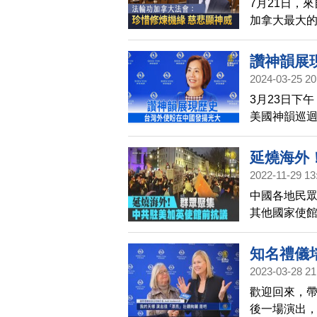
7月21日，
加拿大最大的
煉心得交流
讚神韻展
2024-03-25 20
3月23日下
美國神韻巡
出。劉處長
望神韻將來
延燒海外
2022-11-29 13
中國各地民
其他國家使
知名禮儀
2023-03-28 21
歡迎回來，帶
後一場演出