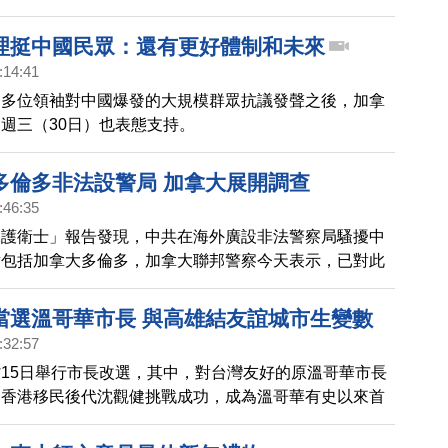
主義到來之前是如此美好。
理挺中國民眾：還有更好體制和未來
:14:41
國多位領袖對中國爆發的大規模群眾抗議發聲之後，加拿
週三（30日）也表態支持。
多倫多非法設警局 加拿大展開調查
:46:35
保護衛士」報告發現，中共在海外廣設非法警察局騷擾中
點包括加拿大多倫多，加拿大聯邦警察今天表示，已對此
。
當選溫哥華市長 與高雄結友誼城市生變數
:32:57
15日舉行市長改選，其中，對台灣友好的原溫哥華市長
，香港移民後代沈觀健挑戰成功，成為溫哥華有史以來首
。台裔社區擔心溫哥華和高雄結為友誼城市的案件將胎死