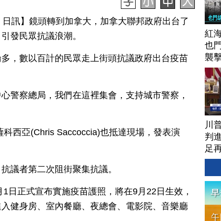
月 07 日訊】鏡頭轉到加拿大，加拿大聯邦政府出台了
紅
，引發民眾抗議浪潮。
也
襲
倫多，數以百計的民眾走上街頭抗議政府出台疫苗
中心警察總局，我們在這裡集會，支持城市警察，
川
(Chris Saccoccia)也抵達現場，發表演
判進
足
，抗議者第二次阻街聚集抗議。
) 9月1日正式宣布實施疫苗護照，將在9月22日生效，
進入健身房、室內餐廳、夜總會、電影院、音樂廳