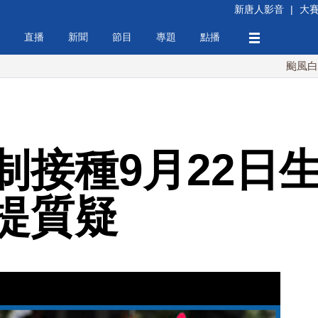
新唐人影音
|
大
直播
新聞
節目
專題
點播
颱風白海豚襲沖繩
制接種9月22日生
提質疑