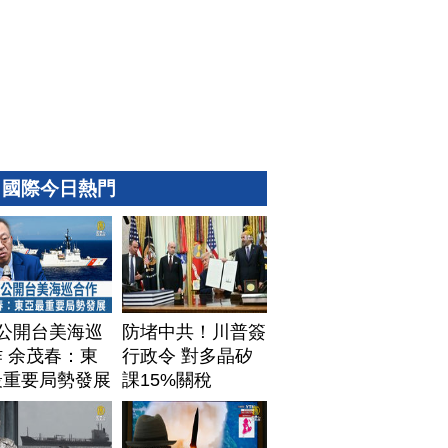
國際今日熱門
T公開台美海巡
防堵中共！川普簽
 余茂春：東
行政令 對多晶矽
最重要局勢發展
課15%關稅