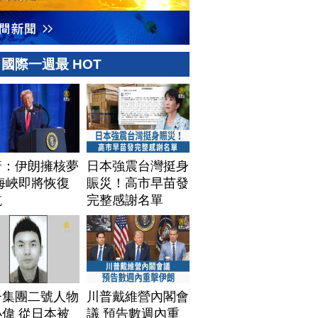
國際一週最 HOT
普：伊朗擁核夢
日本強震台灣挺身
海峽即將恢復
賑災！高市早苗發
航
完整感謝名單
子集團二號人物
川普戴維營內閣會
偉 從日本被
議 預告數週內重