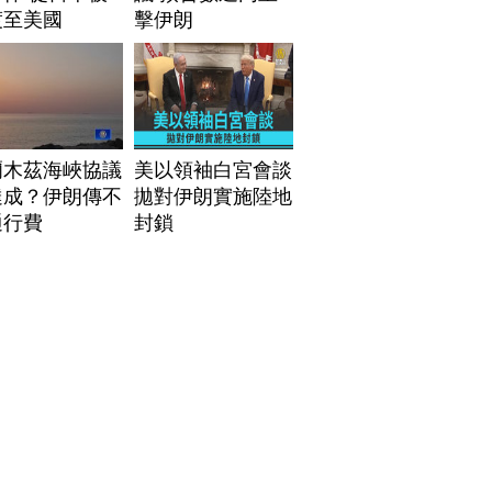
渡至美國
擊伊朗
爾木茲海峽協議
美以領袖白宮會談
達成？伊朗傳不
拋對伊朗實施陸地
通行費
封鎖