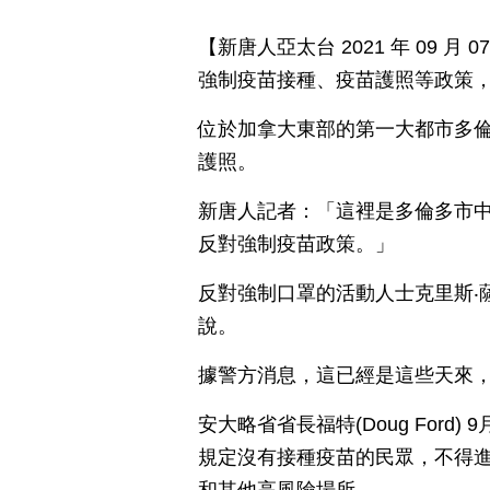
【新唐人亞太台 2021 年 09 
強制疫苗接種、疫苗護照等政策
位於加拿大東部的第一大都市多
護照。
新唐人記者：「這裡是多倫多市
反對強制疫苗政策。」
反對強制口罩的活動人士克里斯‧薩科西亞
說。
據警方消息，這已經是這些天來
安大略省省長福特(Doug Ford
規定沒有接種疫苗的民眾，不得