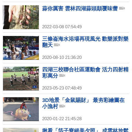
蒜你厲害 雲林四湖蒜頭顛覆味蕾
2022-03-08 07:54:49
三條崙海水浴場再現風光 歡樂派對樂
翻天
2020-08-10 21:36:20
四湖三校聯合社區運動會 活力四射精
彩萬分
2023-05-23 07:48:49
3D地景「金鼠賜財」 最夯彩繪圖在
小漁村
2020-01-22 21:45:28
揪看「箔子寮絕美夕照」 成雲林放鬆