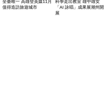
全臺唯一 高雄登英媒11月
科學走出教室 雄中雄女
值得造訪旅遊城市
「AI 詠唱」成果展潮州開
展