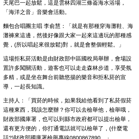
天尾巴一起放鬆，這是雲林四湖三條崙海水浴場，
「海洋之音」音樂會活動。
麵包合唱團主唱 李俞慧：「就是有那種穿海灘鞋、海
灘褲來這邊，然後好像跟大家一起來這邊玩的那種感
覺，(所以唱起來很放鬆)對，就是會整個輕鬆。」
這場拒私菸活動是由財政部中區國稅局舉辦，會場設
置許多闖關活動，遊客也可以走走森林步道，享受氛
多精，或是坐在舞台前聽悠揚的樂音和拒私菸的宣
導，一起長知識。
主持人：「買菸的時候，如果我給他看到了私菸假菸
這種東西，我該怎麼辦？你可以去檢舉他，檢舉哦，
財政部國庫署，也可以到縣市政府都可以提出檢舉，
還有更方便的，你打通電話就可以檢舉了，(什麼電
話?)財政部國庫署檢舉專線0800867890。」