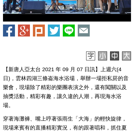
【新唐人亞太台 2021 年 09 月 07 日訊】上週六(4
日)，雲林四湖三條崙海水浴場，舉辦一場拒私菸的音
樂會，現場除了精彩的樂團表演之外，還有闖關以及
抽獎活動，精彩有趣，讓久違的人潮，再現海水浴
場。
穿著海灘褲、嘴上哼著張雨生「大海」的輕快旋律，
現場來賓有的直播精彩實況，有的跟著唱和，抓住夏