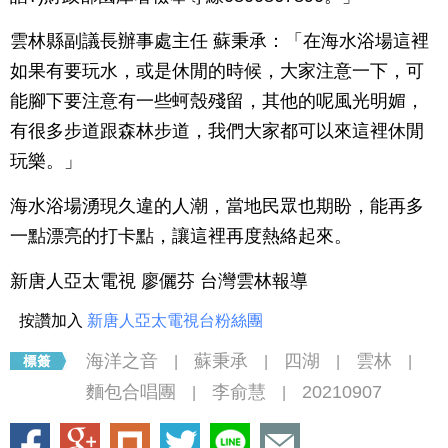
雲林縣副議長辦事處主任 蘇秉承：「在海水浴場這裡
如果有要玩水，或是休閒的時候，大家注意一下，可
能腳下要注意有一些蚵殼殘留，其他的呢風光明媚，
有很多步道跟森林步道，我們大家都可以來這裡休閒
玩樂。」
海水浴場湧現久違的人潮，當地民眾也期盼，能再多
一點漂亮的打卡點，讓這裡再度熱絡起來。
新唐人亞太電視 廖儷芬 台灣雲林報導
按讚加入
新唐人亞太電視台粉絲團
海洋之音
蘇秉承
四湖
雲林
|
|
|
|
麵包合唱團
李俞慧
20210907
|
|