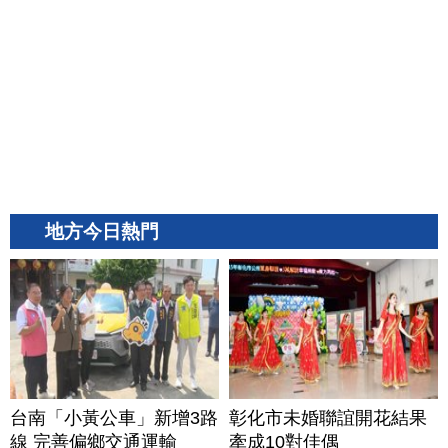
地方今日熱門
台南「小黃公車」新增3路
彰化市未婚聯誼開花結果
線 完善偏鄉交通運輸
牽成10對佳偶