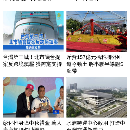
台灣第三城！北市議會提
斥資157億元橋科聯外匝
案反跨境鎮壓 獲跨黨支持
道今動土 將串聯半導體S
廊帶
彰化推身障中秋禮盒 藝人
水湳轉運中心啟用 打造中