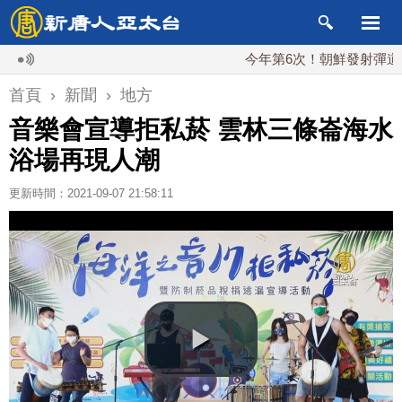
今年第6次！朝鮮發射彈道導彈 落
首頁
›
新聞
›
地方
音樂會宣導拒私菸 雲林三條崙海水
浴場再現人潮
更新時間：2021-09-07 21:58:11