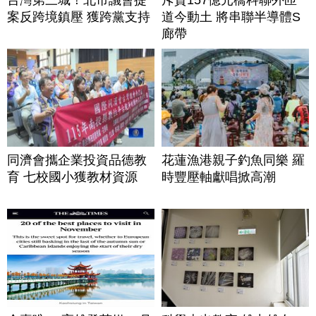
案反跨境鎮壓 獲跨黨支持
道今動土 將串聯半導體S
廊帶
同濟會攜企業投資品德教
花蓮漁港親子釣魚同樂 羅
育 七校國小獲教材資源
時豐壓軸獻唱掀高潮