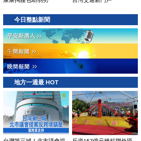
康康掏腰包助弱勢
台灣交通新門戶
今日整點新聞
地方一週最 HOT
台灣第三城！北市議會提
斥資157億元橋科聯外匝