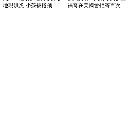
地現洪災 小孩被捲飛
福奇在美國會拒答百次