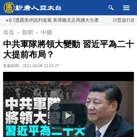
透露美伊談判進展 美彈藥充足再擴大生產
川普簽行政令對多晶
首頁
›
新聞
›
中國
中共軍隊將領大變動 習近平為二十
大提前布局？
更新時間：2021-09-08 13:53:27