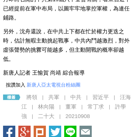
已經提前在軍中布局，以圖牢牢地掌控軍權，為連任
鋪路。
另外，沈舟還說，在中共上下都在忙於權力更迭之
時，估計無暇主動挑起戰事，中共內鬥越激烈，對外
虛張聲勢的挑釁可能越多，但主動開戰的概率卻越
低。
新唐人記者 王愉賀 尚靖 綜合報導
按讚加入
新唐人亞太電視台粉絲團
將領
共軍
中共
習近平
汪海
|
|
|
|
江
林向陽
董軍
常丁求
許學
|
|
|
|
強
二十大
20210908
|
|