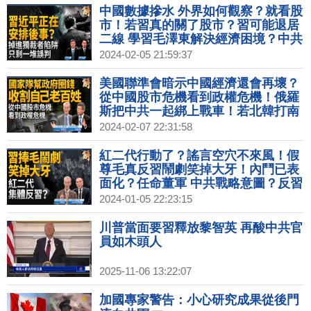
大破解 【2024年2月16日】
中國數據摻水 外界如何觀察？就看股
市！若習真的關了股市？習可能退居
二線 學習毛澤東解決經濟困境？中共
國軍心不穩 內鬥壓不住？英對台戰略
2024-02-05 21:59:37
與美同盟！｜吳嘉隆｜陳世民｜新聞
大破解 【2024年2月5日】
美國聯準會暗示中國經濟還會再壞？
從中國股市危機看到政權危機！俄羅
斯把中共一起綁上戰車！若北韓打南
韓 台灣必須嚴重關切！2024如果川
2024-02-07 22:31:58
普勝出？｜明居正｜吳嘉隆｜新聞大
破解 【2024年2月7日】
紅二代行動了？謠言空穴不來風！假
尊毛真反習鬧劇笑掉大牙！內鬥已表
面化？任命董軍 中共戰略意圖？反習
陣營憂台海戰爭？中共內外交困 只能
2024-01-05 22:23:15
騙台灣！｜明居正｜宋國誠｜新聞大
破解【2024年1月5日】
川普當面要習釋放黎智英 再酸中共官
員如木頭人
2025-11-06 13:22:07
加國專家警告：小心研究成果從後門