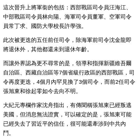
這次晉升上將軍銜的包括：西部戰區司令員汪海江、
中部戰區司令員林向陽、海軍司令員董軍、空軍司令
員常丁求、國防大學校長許學強。
此次被更迭的五任前任司令，除海軍前司令沈金龍即
將退休外，其他都還未到退休年齡。
而讓外界認為更不尋常的是，領導和指揮新疆維吾爾
自治區、西藏自治區等7個省級行政區的西部戰區，司
令再度更迭，4個月內罕見換了3個司令，而前2任司令
張旭東和徐起零如今去向不明。
大紀元專欄作家沈舟指出，有傳聞稱張旭東已經叛逃
美國，但消息無法證實，可以確定的是，張旭東可能
已經失去了習近平的信任，很可能還牽涉到中共內
鬥。