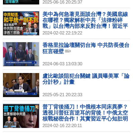
2025-06-16 20:25:37
美中為何急著見面談台灣？美國底線
在哪裡？獨家解析中共「法律粉碎
戰」以台灣內部來反對台灣！習近平
內部講話為何遭到洩漏？請香港朋友
2024-02-02 22:19:22
快離開香港！｜明居正｜宋國誠｜新
聞大破解 【2024年2月2日】
香格里拉論壇關切台海 中共防長侵台
狂言碰壁
2024-06-03 13:03:30
盧比歐談阻犯台關鍵 議員曝美軍「論
分計秒」計畫
2025-05-21 20:22:33
普丁背後捅刀！中俄根本同床異夢？
透視川普狂言逆耳的背後！中俄太空
核戰秘密合作！其實習近平心知肚明
但不能說！講「風景獨好」大內宣洗
2024-02-16 22:20:11
腦+洗嘴！｜明居正｜宋國誠｜新聞