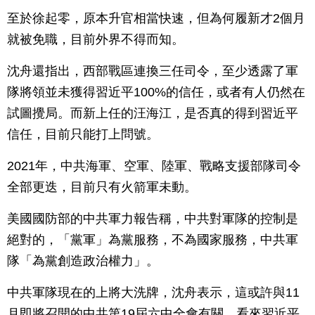
至於徐起零，原本升官相當快速，但為何履新才2個月
就被免職，目前外界不得而知。
沈舟還指出，西部戰區連換三任司令，至少透露了軍
隊將領並未獲得習近平100%的信任，或者有人仍然在
試圖攪局。而新上任的汪海江，是否真的得到習近平
信任，目前只能打上問號。
2021年，中共海軍、空軍、陸軍、戰略支援部隊司令
全部更迭，目前只有火箭軍未動。
美國國防部的中共軍力報告稱，中共對軍隊的控制是
絕對的，「黨軍」為黨服務，不為國家服務，中共軍
隊「為黨創造政治權力」。
中共軍隊現在的上將大洗牌，沈舟表示，這或許與11
月即將召開的中共第19屆六中全會有關，看來習近平