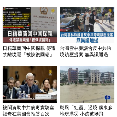
日籍華商回中國探親 傳遭
台灣雲林縣議會反中共跨
禁離境還「被恢復國籍」
境鎮壓提案 無異議通過
被問資助中共病毒實驗室
颱風「紅霞」過境 廣東多
福奇在美國會拒答百次
地現洪災 小孩被捲飛