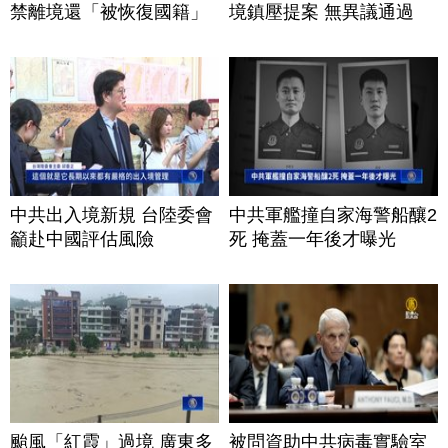
禁離境還「被恢復國籍」
境鎮壓提案 無異議通過
中共出入境新規 台陸委會
中共軍艦撞自家海警船釀2
籲赴中國評估風險
死 掩蓋一年後才曝光
颱風「紅霞」過境 廣東多
被問資助中共病毒實驗室