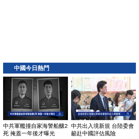
中國今日熱門
中共軍艦撞自家海警船釀2
中共出入境新規 台陸委會
死 掩蓋一年後才曝光
籲赴中國評估風險