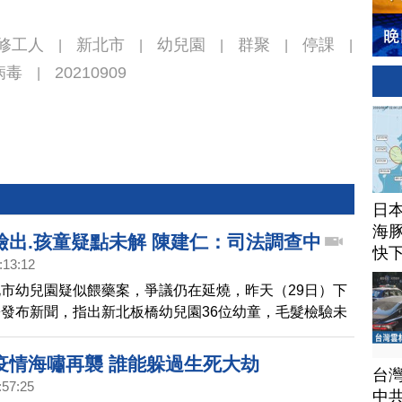
修工人
新北市
幼兒園
群聚
停課
|
|
|
|
|
病毒
20210909
|
日
海豚
檢出.孩童疑點未解 陳建仁：司法調查中
快
:13:12
市幼兒園疑似餵藥案，爭議仍在延燒，昨天（29日）下
發布新聞，指出新北板橋幼兒園36位幼童，毛髮檢驗未
妥類藥物」及「苯二氮平類藥物」。但仍有家長抱持疑
麼會出現情緒不穩及戒斷症狀。
疫情海嘯再襲 誰能躲過生死大劫
台
:57:25
中