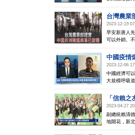
選手先出席
台灣農業
2023-12-19 07
早安新唐人
可以外銷。
種，可能擴
旅客非法攜
中國疫情
是2018年
2023-12-06 17
國的新型變
中國經濟可
疫苗，已經
大規模呼吸
散到亞洲周
支援兒科和
中國重新上
「信賴之友
看，現在中
2023-04-27 20
中國封城危
副總統賴清德
地開花，新北
友宜的本命