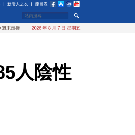
賽
|
新唐人之友
|
節目表
近台灣 最快9日可能登陸中國
2026 年 8 月 7 日 星期五
台灣漢光首結合城鎮演習 AIT
85人陰性