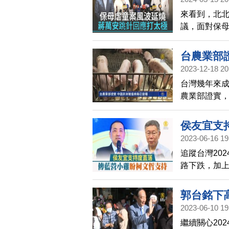
來看到，北
議，面對保母
策」，要亡
局外人」。
台農業部
2023-12-18 20
台灣幾年來
農業部證實
一波疫情。
引入低毒性的
侯友宜支
基因重組，
2023-06-16 19
非法攜入的
追蹤台灣20
2018年在
路下跌，加
的新型變種
開始出現罷
苗，已經無
而尋求民眾黨
郭台銘下
應。
2023-06-10 19
繼續關心20