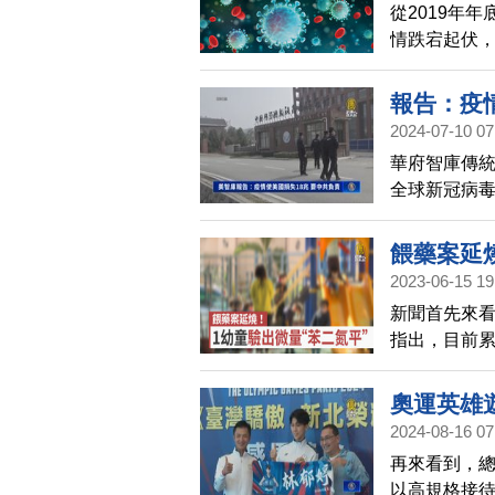
從2019年
情跌宕起伏
的名稱以掩
報告：疫
2024-07-10 07
華府智庫傳
全球新冠病毒
究中共的責
餵藥案延
2023-06-15 19
新聞首先來
指出，目前累
檢驗中。不
「苯二氮平
奧運英雄
2024-08-16 07
再來看到，
以高規格接