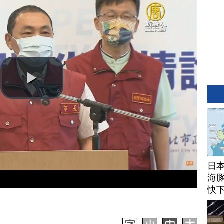
日
海豚
快