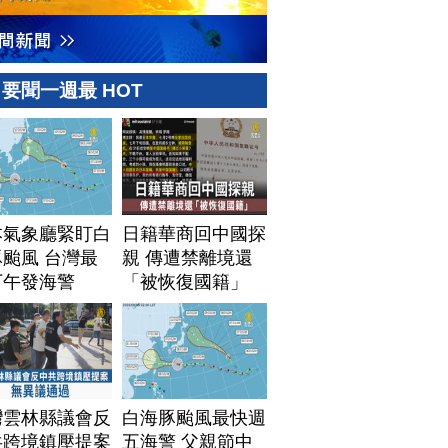
要聞一週最 HOT
本氣象廳緊盯白
日籍華商回中國探
颱風 台灣最
親 傳遭禁離境還
下午發海警
「被恢復國籍」
灣雲林縣議會反
白海豚颱風最快週
共跨境鎮壓提案
五海警 父親節中