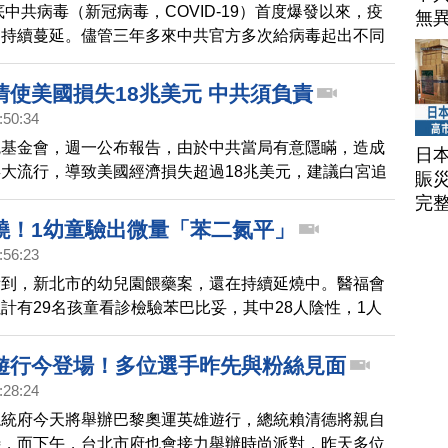
年底中共病毒（新冠病毒，COVID-19）首度爆發以來，疫
無
，持續蔓延。儘管三年多來中共官方多次給病毒起出不同
蓋疫情，但瘟疫從未真正停止或離開過。
情使美國損失18兆美元 中共須負責
:50:34
統基金會，週一公布報告，由於中共當局有意隱瞞，造成
日
大流行，導致美國經濟損失超過18兆美元，建議白宮追
賑
任。
完
燒！1幼童驗出微量「苯二氮平」
:56:23
看到，新北市的幼兒園餵藥案，還在持續延燒中。醫福會
計有29名孩童看診檢驗苯巴比妥，其中28人陰性，1人
過沒想到的是，有一名孩童被驗出殘留微量的安眠藥物
」。
遊行今登場！多位選手昨先與粉絲見面
:28:24
總統府今天將舉辦巴黎奧運英雄遊行，總統賴清德將親自
待，而下午，台北市府也會接力舉辦時尚派對，昨天多位