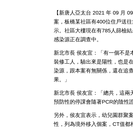
【新唐人亞太台 2021 年 09 月
案，板橋某社區有400位住戶送往
示。社區大樓現在有785人篩檢
感染源正在調查中。
新北市長 侯友宜：「有一個不是
裝修工人，驗出來是陽性，也是
染源，跟本案有無關係，還在追
果。」
新北市長 侯友宜：「總共，這兩天
預防性的停課會隨著PCR的陰性
另外，侯友宜表示，幼兒園群聚案
性，列為境外移入個案，CT值都