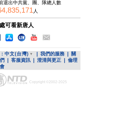
前退出中共黨、團、隊總人數
64,835,171
人
處可看新唐人
：
中文(台灣)
|
我們的服務
|
關
們
|
客服資訊
|
澄清與更正
|
倫理
會
Copyright ©2002-2025