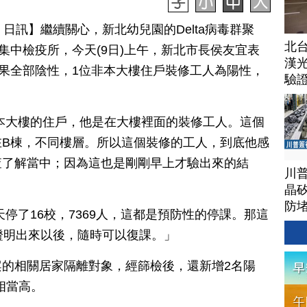
 09 日訊】繼續關心，新北幼兒園的Delta病毒群聚
北
集中檢疫所，今天(9日)上午，新北市長侯友宜表
漢
結果全部陰性，1位非本大樓住戶裝修工人為陽性，
驗
本大樓的住戶，他是在大樓裡面的裝修工人。這個
在B棟，不同樓層。所以這個裝修的工人，到底他感
查了解當中；因為這也是剛剛早上才驗出來的結
川
晶矽
防
停了16校，7369人，這都是預防性的停課。那這
證明出來以後，隨時可以復課。」
的相關居家隔離對象，經篩檢後，還新增2名陽
相當高。