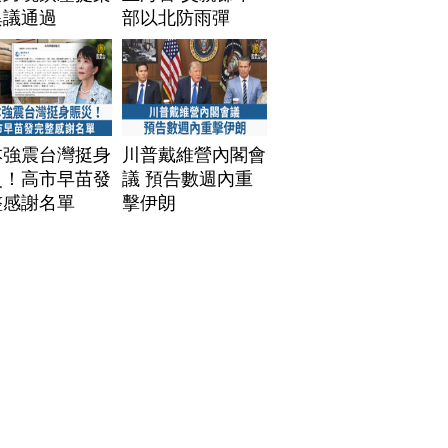
異議通過
部以北防雨彈
本強震台灣挺身
川普戴維營內閣會
災！高市早苗發
議 預告數週內重
整感謝名單
擊伊朗