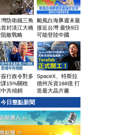
台灣防衛鐵三角
颱風白海豚週末最
光首封淡江大橋
接近台灣 最快9日
證阻敵戰略
可能登陸中國
普簽行政令對多
SpaceX、特斯拉
課15%關稅
德州斥資168億 打
堵中共傾銷
造最大晶片廠
Terafab
今日整點新聞