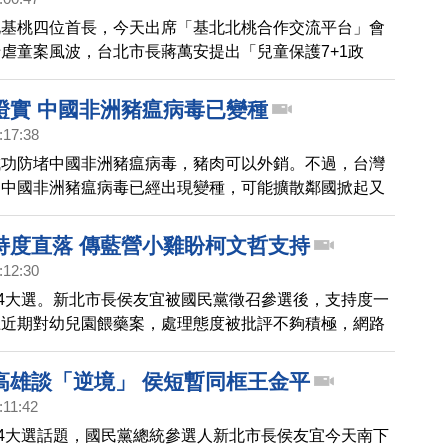
北基桃四位首長，今天出席「基北北桃合作交流平台」會
虐童案風波，台北市長蔣萬安提出「兒童保護7+1政
羊補牢，但對於各方質疑，蔣萬安只持續強調「沒有人是
證實 中國非洲豬瘟病毒已變種
:17:38
成功防堵中國非洲豬瘟病毒，豬肉可以外銷。不過，台灣
，中國非洲豬瘟病毒已經出現變種，可能擴散鄰國掀起又
變種原因可能是，中共在非洲豬瘟疫情肆虐後，從葡萄牙
第1型基因病毒，用以製作疫苗，卻和原本的病毒株發生
持度直落 傳藍營小雞盼柯文哲支持
產生了全新的病毒。台灣農業部獸醫研究所，在中國旅客
:12:30
中國脆腸產品，驗出兩種不同的非洲豬瘟病毒，一種是
24大選。新北市長侯友宜被國民黨徵召參選後，支持度一
中國流行的傳統第2基因型病毒珠，另一種是當前肆虐中國
上近期對幼兒園餵藥案，處理態度被批評不夠積極，網路
病毒。獸醫研究所表示，目前中國使用去除毒力基因的疫
免侯的聲音。還傳出有不少國民黨藍營的立委參選人，轉
法防範新型病毒，
柯文哲支持。來看到侯友宜及柯文哲今天（16日）的回
高雄談「逆境」 侯短暫同框王金平
:11:42
24大選話題，國民黨總統參選人新北市長侯友宜今天南下