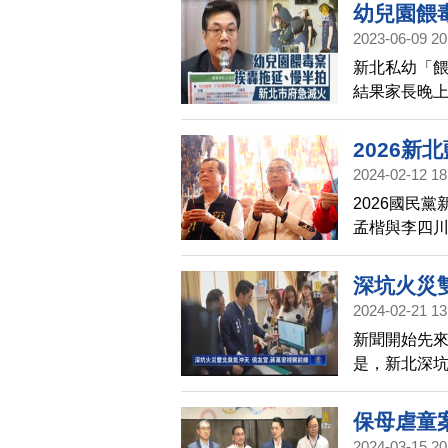
交、兩岸逐
幼兒園餵
2023-06-09 20
新北私幼「
結果家長晚
律師來諮詢，
到尾，都沒
2026
2024-02-12 18
2026國民
孟楷與李四
此事，他重
深坑火災
2024-02-21 13
新聞開始先
是，新北深
池，導致惡
分別到深坑
保母虐童
2024-03-15 20