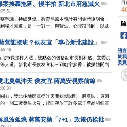
漸轉向內政，民進黨要做好準備。
目
毒案挨轟拖延、慢半拍 新北市府急滅火
4
:05:51
餵藥爭議」持續延燒，教育局原本預計召開集體說明會，
隨
上到場才知道，是「一對一」與醫生、心理諮商師，以及
而且所謂的諮商，也是5分鐘草草了事，不滿教育局從頭
關心孩子的狀況。
新北藍營誰接班？侯友宜「專心新北建設」
:59:49
語言
於我
黨新北市長接棒人選，被點名的包括副市長劉和然、立委洪
委員
川等人選。新北市長侯友宜初三到廟宇參香，被媒體問到
申專心市政建設。
雙北臭氣沖天 侯友宜.蔣萬安視察前線
:08:30
來關心，雙北多地民眾從昨天開始就聞到一股臭味，原因
坑的一間工廠發生火災，裡面存放了許多電子產品和鋰電
臭往外飄散。新北市長侯友宜和台北市長蔣萬安，今天也
和木柵視察。
案風波延燒 蔣萬安拋「7+1」政策仍挨批
:00:47