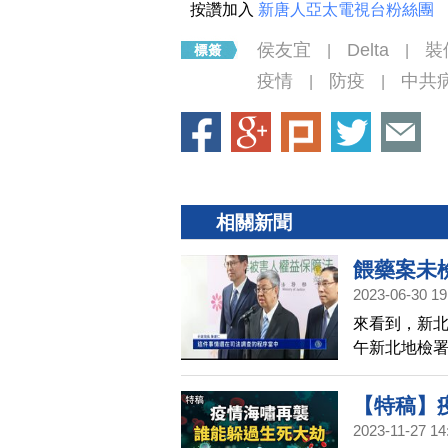
按讚加入
新唐人亞太電視台粉絲團
侯友宜
Delta
裝
|
|
疫情
防疫
中共
|
|
相關新聞
餵藥案未
2023-06-30 19
來看到，新北
午新北地檢署
檢出「巴比
慮，孩子怎
【特稿】
2023-11-27 14