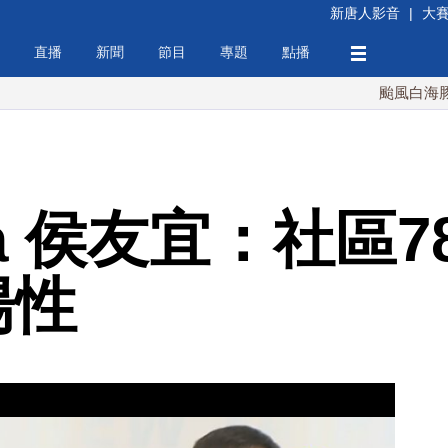
新唐人影音
|
大
直播
新聞
節目
專題
點播
颱風白海豚週末最接
ta 侯友宜：社區7
陽性