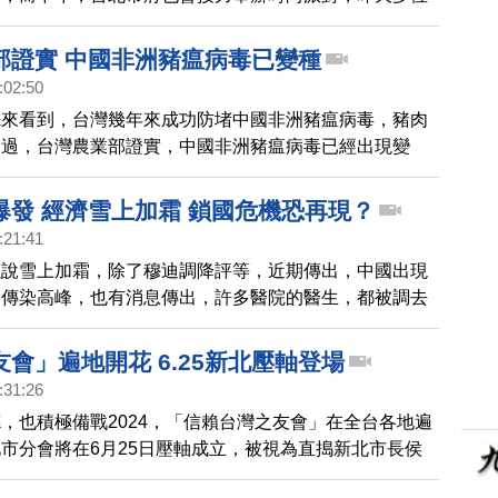
相關簽名會，與粉絲見面。
部證實 中國非洲豬瘟病毒已變種
:02:50
先來看到，台灣幾年來成功防堵中國非洲豬瘟病毒，豬肉
不過，台灣農業部證實，中國非洲豬瘟病毒已經出現變
散鄰國掀起又一波疫情。台灣農業部獸醫研究所，在中國
入的中國脆腸產品，驗出兩種不同的非洲豬瘟病毒，一種
爆發 經濟雪上加霜 鎖國危機恐再現？
在中國流行的傳統第2基因型病毒珠，另一種是當前肆虐中
:21:41
種病毒。獸醫研究所表示，目前中國使用去除毒力基因的
以說雪上加霜，除了穆迪調降評等，近期傳出，中國出現
無法防範新型病毒，並警告，當前中國新一波疫情如果擴
道傳染高峰，也有消息傳出，許多醫院的醫生，都被調去
邊國家，恐將掀起另一波非洲豬瘟疫情。
呼吸科，中國網友爆料，先前「健康碼」、核酸檢測，在
線，我們請教中央大學經濟系教授邱俊榮老師，您怎麼
會」遍地開花 6.25新北壓軸登場
國疫情的再爆發對現階段中國經濟，帶來哪些衝擊？是否
:31:26
機可能再次出現，請教您看法。
，也積極備戰2024，「信賴台灣之友會」在全台各地遍
市分會將在6月25日壓軸成立，被視為直搗新北市長侯
區。民進黨秘書長許立明也評估，接下來朝野攻防會從外