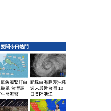
要聞今日熱門
本氣象廳緊盯白
颱風白海豚襲沖繩
颱風 台灣最
週末最近台灣 10
下午發海警
日登陸浙江