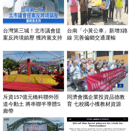
台灣第三城！北市議會提
台南「小黃公車」新增3路
案反跨境鎮壓 獲跨黨支持
線 完善偏鄉交通運輸
斥資157億元橋科聯外匝
同濟會攜企業投資品德教
道今動土 將串聯半導體S
育 七校國小獲教材資源
廊帶