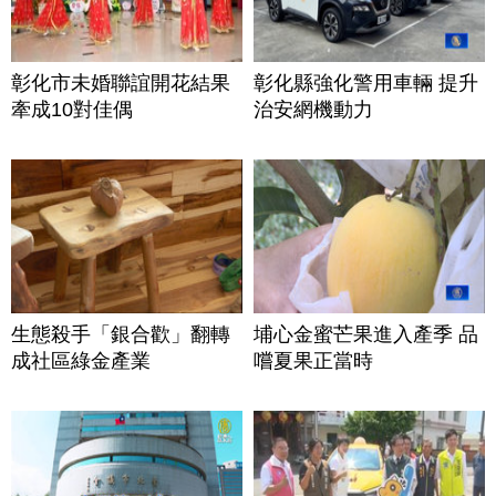
彰化市未婚聯誼開花結果
彰化縣強化警用車輛 提升
牽成10對佳偶
治安網機動力
生態殺手「銀合歡」翻轉
埔心金蜜芒果進入產季 品
成社區綠金產業
嚐夏果正當時