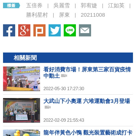
五倍券
吳麗雪
郭宥婕
江如英
|
|
|
|
勝利星村
屏東
20211008
|
|
相關新聞
看好消費市場！屏東第三家百貨疫情
中動土
2022-05-30 17:27:30
大武山下小奧運 六堆運動會3月登場
2022-02-09 21:55:43
龍年伴黃色小鴨 觀光裝置藝術成打卡