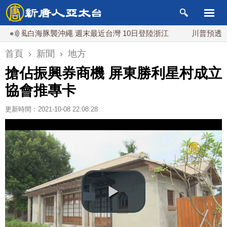
風白海豚襲沖繩 週末最近台灣 10日登陸浙江
川普預透露美伊談
首頁
›
新聞
›
地方
搶佔振興券商機 屏東勝利星村成立
協會推專卡
更新時間：2021-10-08 22:08:28