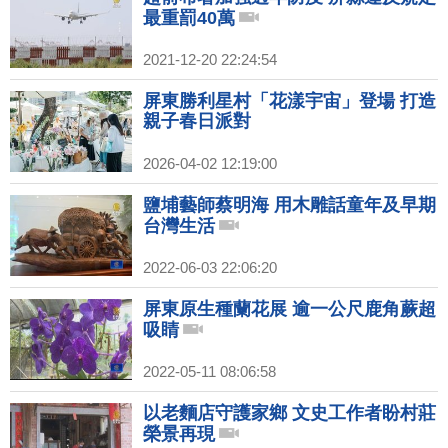
最重罰40萬
2021-12-20 22:24:54
屏東勝利星村「花漾宇宙」登場 打造
親子春日派對
2026-04-02 12:19:00
鹽埔藝師蔡明海 用木雕話童年及早期
台灣生活
2022-06-03 22:06:20
屏東原生種蘭花展 逾一公尺鹿角蕨超
吸睛
2022-05-11 08:06:58
以老麵店守護家鄉 文史工作者盼村莊
榮景再現