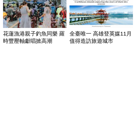
花蓮漁港親子釣魚同樂 羅
全臺唯一 高雄登英媒11月
時豐壓軸獻唱掀高潮
值得造訪旅遊城市