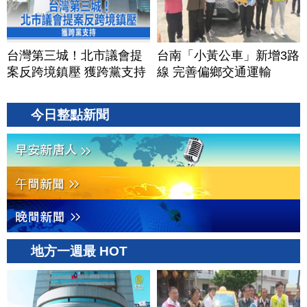
台灣第三城！北市議會提
台南「小黃公車」新增3路
案反跨境鎮壓 獲跨黨支持
線 完善偏鄉交通運輸
今日整點新聞
地方一週最 HOT