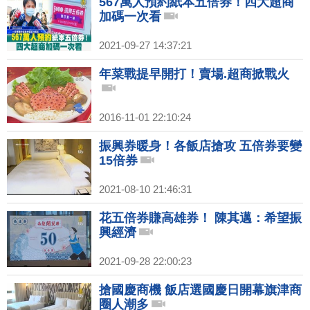
567萬人預約紙本五倍券！四大超商
加碼一次看
2021-09-27 14:37:21
年菜戰提早開打！賣場.超商掀戰火
2016-11-01 22:10:24
振興券暖身！各飯店搶攻 五倍券要變
15倍券
2021-08-10 21:46:31
花五倍券賺高雄券！ 陳其邁：希望振
興經濟
2021-09-28 22:00:23
搶國慶商機 飯店選國慶日開幕旗津商
圈人潮多