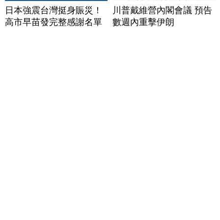
日本強震台灣挺身賑災！
川普戴維營內閣會議 預告
高市早苗發完整感謝名單
數週內重擊伊朗