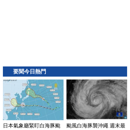
要聞今日熱門
日本氣象廳緊盯白海豚颱
颱風白海豚襲沖繩 週末最