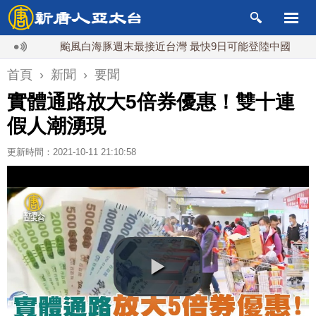
颱風白海豚週末最接近台灣 最快9日可能登陸中國
台灣
首頁
›
新聞
›
要聞
實體通路放大5倍券優惠！雙十連
假人潮湧現
更新時間：2021-10-11 21:10:58