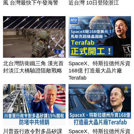
風 台灣最快下午發海警
近台灣 10日登陸浙江
北台灣防衛鐵三角 漢光首
SpaceX、特斯拉德州斥資
封淡江大橋驗證阻敵戰略
168億 打造最大晶片廠
Terafab
川普簽行政令對多晶矽課
SpaceX、特斯拉德州斥資