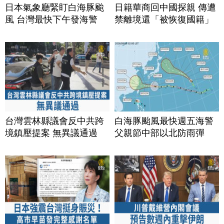
日本氣象廳緊盯白海豚颱
日籍華商回中國探親 傳遭
風 台灣最快下午發海警
禁離境還「被恢復國籍」
台灣雲林縣議會反中共跨
白海豚颱風最快週五海警
境鎮壓提案 無異議通過
父親節中部以北防雨彈