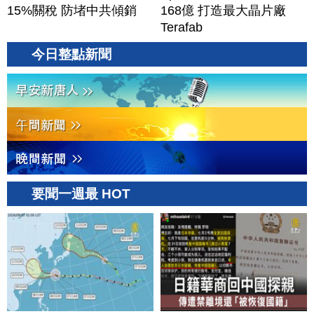
15%關稅 防堵中共傾銷
168億 打造最大晶片廠
Terafab
今日整點新聞
要聞一週最 HOT