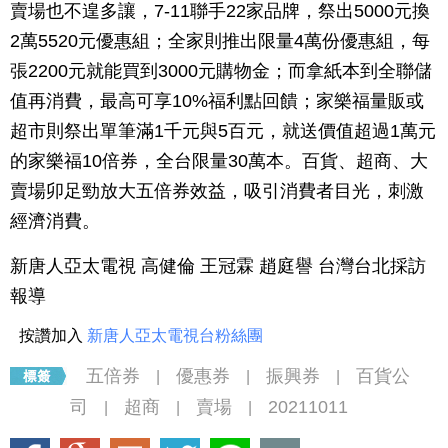
賣場也不遑多讓，7-11聯手22家品牌，祭出5000元換
2萬5520元優惠組；全家則推出限量4萬份優惠組，每
張2200元就能買到3000元購物金；而拿紙本到全聯儲
值再消費，最高可享10%福利點回饋；家樂福量販或
超市則祭出單筆滿1千元與5百元，就送價值超過1萬元
的家樂福10倍券，全台限量30萬本。百貨、超商、大
賣場卯足勁放大五倍券效益，吸引消費者目光，刺激
經濟消費。
新唐人亞太電視 高健倫 王冠霖 趙庭譽 台灣台北採訪
報導
按讚加入
新唐人亞太電視台粉絲團
五倍券
優惠券
振興券
百貨公
|
|
|
司
超商
賣場
20211011
|
|
|