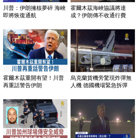
川普：伊朗擁核夢碎 海峽
霍爾木茲海峽協議將達
即將恢復通航
成？伊朗傳不收通行費
霍爾木茲重開有望！川普
烏克蘭貨機旁驚現炸彈無
再重話警告伊朗
人機 德國機場緊急拆彈