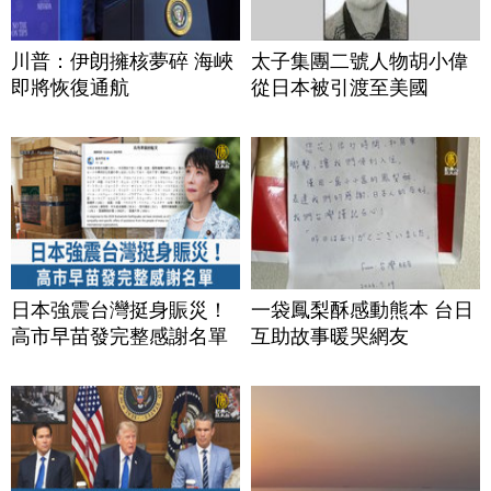
川普：伊朗擁核夢碎 海峽
太子集團二號人物胡小偉
即將恢復通航
從日本被引渡至美國
日本強震台灣挺身賑災！
一袋鳳梨酥感動熊本 台日
高市早苗發完整感謝名單
互助故事暖哭網友