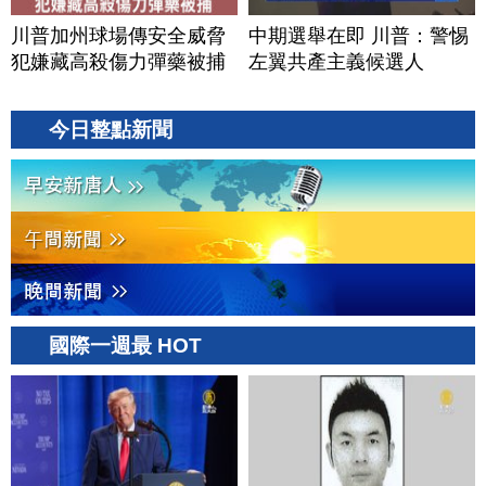
川普加州球場傳安全威脅
中期選舉在即 川普：警惕
犯嫌藏高殺傷力彈藥被捕
左翼共產主義候選人
今日整點新聞
國際一週最 HOT