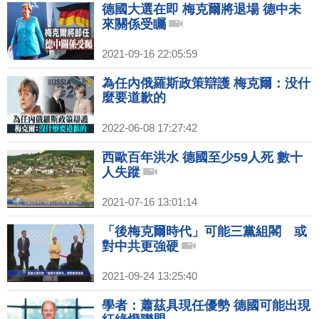
德國大選在即 梅克爾將退場 德中未
來關係受矚
2021-09-16 22:05:59
為任內俄羅斯政策辯護 梅克爾：没什
麼要道歉的
2022-06-08 17:27:42
西歐百年洪水 德國至少59人死 數十
人失蹤
2021-07-16 13:01:14
「後梅克爾時代」可能三黨組閣 或
對中共更強硬
2021-09-24 13:25:40
學者：蕭茲具現任優勢 德國可能出現