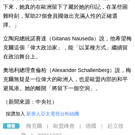
下來，她真的在歐洲留下了屬於她的印記，在某些困
難時刻，幫助27個會員國做出充滿人性的正確選
擇。」
立陶宛總統諾賽達（Gitanas Nauseda）說，他希望梅
克爾這個「偉大政治家」，能「以某種方式」繼續留
在政治舞台上。
奧地利總理查倫柏（Alexander Schallenberg）說，梅
克爾無疑是一位偉大的歐洲人，也是歐盟內部的和平
避風港。她的離開「將留下一個空洞」。
（新聞來源：中央社）
按讚加入
新唐人亞太電視台粉絲團
梅克爾
歐盟峰會
德國
起立致
|
|
|