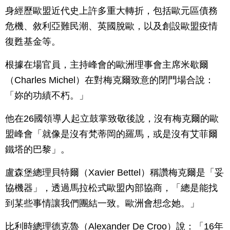
身經歷歐盟近代史上許多重大轉折，包括歐元區債務
危機、敘利亞難民潮、英國脫歐，以及創設歐盟疫情
復甦基金等。
根據在場官員，主持峰會的歐洲理事會主席米歇爾
（Charles Michel）在對梅克爾致意的閉門場合說：
「妳的功績不朽。」
他在26國領導人起立鼓掌致敬後說，沒有梅克爾的歐
盟峰會「就像是沒有梵蒂岡的羅馬，或是沒有艾菲爾
鐵塔的巴黎」。
盧森堡總理貝特爾（Xavier Bettel）稱讚梅克爾是「妥
協機器」，透過馬拉松式歐盟內部協商，「總是能找
到某些事情讓我們團結一致。歐洲會想念她。」
比利時總理德克魯（Alexander De Croo）說：「16年