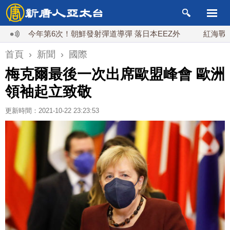
今年第6次！朝鮮發射彈道導彈 落日本EEZ外
紅海戰火續升
首頁
›
新聞
›
國際
梅克爾最後一次出席歐盟峰會 歐洲
領袖起立致敬
更新時間：2021-10-22 23:23:53