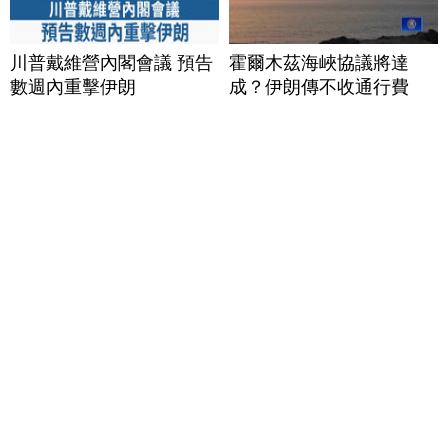
川普戴維營內閣會議 預告
霍爾木茲海峽協議將達
數週內重擊伊朗
成？伊朗傳不收通行費