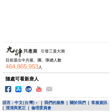
引發三退大潮
目前退出中共黨、團、隊總人數
464,865,953
人
隨處可看新唐人
語言：
中文(台灣)
|
我們的服務
|
關於我們
|
客服資訊
|
澄清與更正
|
倫理委員會