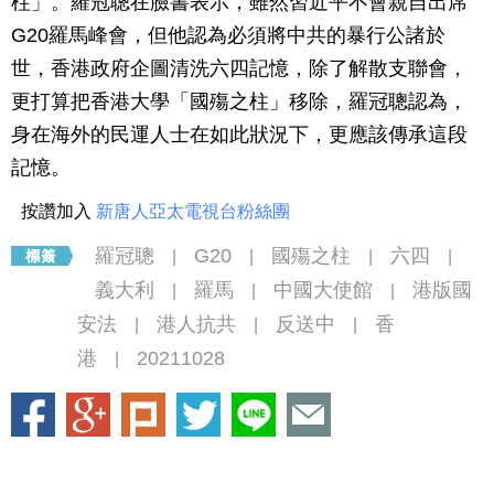
柱」。羅冠聰在臉書表示，雖然習近平不會親自出席
G20羅馬峰會，但他認為必須將中共的暴行公諸於
世，香港政府企圖清洗六四記憶，除了解散支聯會，
更打算把香港大學「國殤之柱」移除，羅冠聰認為，
身在海外的民運人士在如此狀況下，更應該傳承這段
記憶。
按讚加入
新唐人亞太電視台粉絲團
羅冠聰
G20
國殤之柱
六四
|
|
|
|
義大利
羅馬
中國大使館
港版國
|
|
|
安法
港人抗共
反送中
香
|
|
|
港
20211028
|