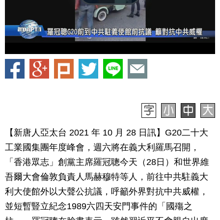
【新唐人亞太台 2021 年 10 月 28 日訊】G20二十大
工業國集團年度峰會，週六將在義大利羅馬召開，
「香港眾志」創黨主席羅冠聰今天（28日）和世界維
吾爾大會倫敦負責人馬赫穆特等人，前往中共駐義大
利大使館外以大聲公抗議，呼籲外界對抗中共威權，
並短暫豎立紀念1989六四天安門事件的「國殤之