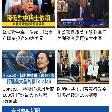
降低對中稀土依賴 川普宣
川普預透露美伊談判進展
布礦業投資20億美元
美彈藥充足再擴大生產
SpaceX、特斯拉德州斥資
防堵中共！川普簽行政令
168億 打造最大晶片廠
對多晶矽課15%關稅
Terafab
今日整點新聞