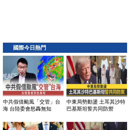
國際今日熱門
中共假借颱風「交管」台
中東局勢動盪 土耳其沙特
海 台陸委會怒轟無知
巴基斯坦誓共同防禦