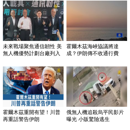
未來戰場聚焦通信韌性 美
霍爾木茲海峽協議將達
無人機優勢計劃台廠列入
成？伊朗傳不收通行費
霍爾木茲重開有望！川普
俄無人機追殺烏平民影片
再重話警告伊朗
曝光 小販驚險逃生