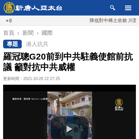
降低對中稀土依賴 川普宣布礦
首頁
›
新聞
›
國際
專題
港人抗共
羅冠聰G20前到中共駐義使館前抗
議 籲對抗中共威權
更新時間：2021-10-28 22:27:25