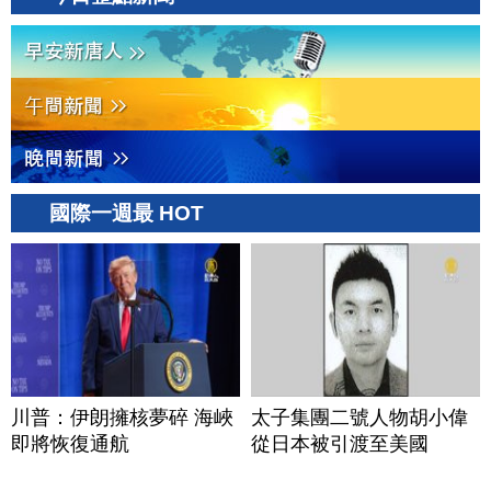
國際一週最 HOT
川普：伊朗擁核夢碎 海峽
太子集團二號人物胡小偉
即將恢復通航
從日本被引渡至美國