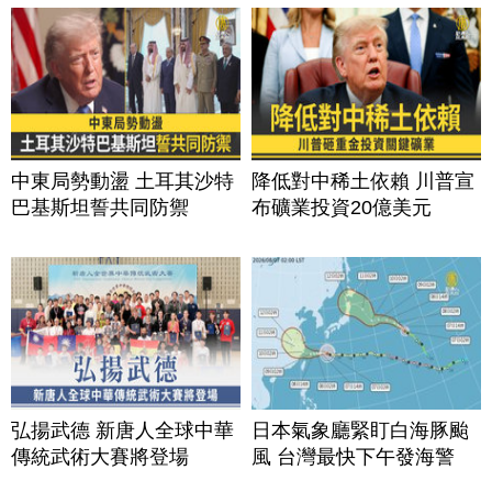
中東局勢動盪 土耳其沙特
降低對中稀土依賴 川普宣
巴基斯坦誓共同防禦
布礦業投資20億美元
弘揚武德 新唐人全球中華
日本氣象廳緊盯白海豚颱
傳統武術大賽將登場
風 台灣最快下午發海警