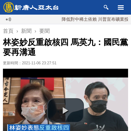
降低對中稀土依賴 川普宣布礦業投資20億
首頁
›
新聞
›
要聞
林姿妙反重啟核四 馬英九：國民黨
要再溝通
更新時間：2021-11-06 23:27:51