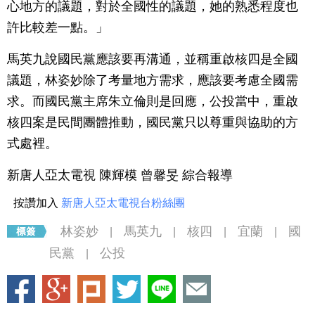
心地方的議題，對於全國性的議題，她的熟悉程度也
許比較差一點。」
馬英九說國民黨應該要再溝通，並稱重啟核四是全國
議題，林姿妙除了考量地方需求，應該要考慮全國需
求。而國民黨主席朱立倫則是回應，公投當中，重啟
核四案是民間團體推動，國民黨只以尊重與協助的方
式處裡。
新唐人亞太電視 陳輝模 曾馨旻 綜合報導
按讚加入
新唐人亞太電視台粉絲團
林姿妙
馬英九
核四
宜蘭
國
|
|
|
|
民黨
公投
|