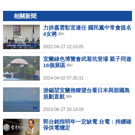
相關新聞
力拚嘉雲彰宜連任 國民黨中常會提名
4女將
2022-04-27 22:10:05
宜蘭綠色博覽會武荖坑登場 親子同遊
16個展區
2024-04-02 07:35:31
游錫堃宜蘭推瞭望台看日本與那國島
規劃直航
2023-06-27 20:14:09
郭台銘指明年一定缺電 台電：持續確
保供電穩定