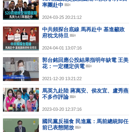
率團赴中
2024-03-25 20:21:12
中共頻探台底線 馬再赴中 基進籲政
府枕戈待旦
2024-04-01 13:07:16
郭台銘回應公投結果指明年缺電 王美
花：一定穩定供電
2021-12-20 13:21:22
馬英九赴陸 蔣萬安、侯友宜、盧秀燕
不多作評論
2023-03-20 12:37:16
國民黨反福食 民進黨：馬前總統卸任
前已表態開放