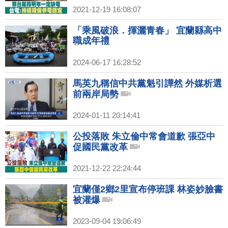
2021-12-19 16:08:07
「乘風破浪．揮灑青春」 宜蘭縣高中
職成年禮
2024-06-17 16:28:52
馬英九稱信中共黨魁引譁然 外媒析選
前兩岸局勢
2024-01-11 20:14:41
公投落敗 朱立倫中常會道歉 張亞中
促國民黨改革
2021-12-22 22:24:44
宜蘭僅2鄉2里宣布停班課 林姿妙臉書
被灌爆
2023-09-04 19:06:49