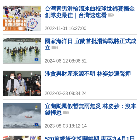
台灣青男滑輪溜冰曲棍球世錦賽摘金
創隊史最佳｜台灣速速看
2022-11-01 16:27:00
國家海洋日 宜蘭首批潛海戰將正式成
立
2024-06-12 08:06:52
涉貪與財產來源不明 林姿妙遭聲押
2022-02-23 08:34:24
宜蘭颱風假暫無雨無災 林姿妙：沒本
錢輕忽
2023-08-03 19:12:14
520前總統交接關鍵期 馬英九4月1日