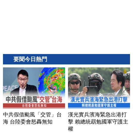
要聞今日熱門
中共假借颱風「交管」台
漢光實兵濱海緊急出港打
海 台陸委會怒轟無知
擊 賴總統勗勉國軍守護主
權