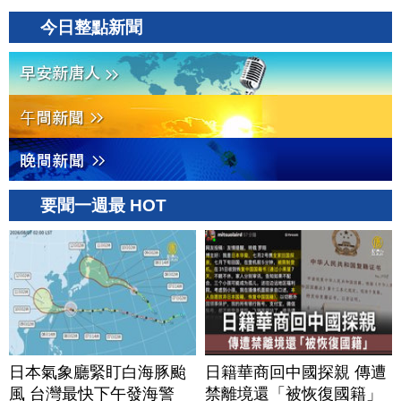
今日整點新聞
要聞一週最 HOT
日本氣象廳緊盯白海豚颱
日籍華商回中國探親 傳遭
風 台灣最快下午發海警
禁離境還「被恢復國籍」