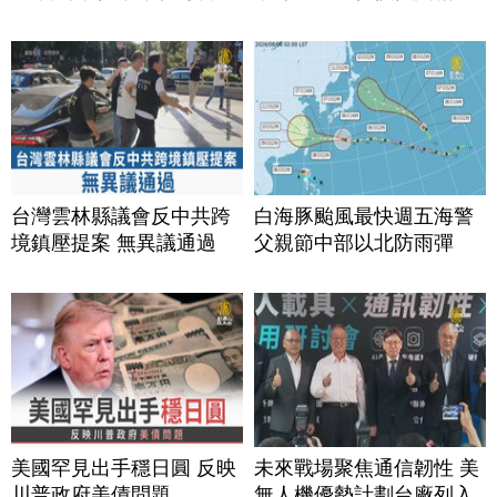
台灣雲林縣議會反中共跨
白海豚颱風最快週五海警
境鎮壓提案 無異議通過
父親節中部以北防雨彈
美國罕見出手穩日圓 反映
未來戰場聚焦通信韌性 美
川普政府美債問題
無人機優勢計劃台廠列入