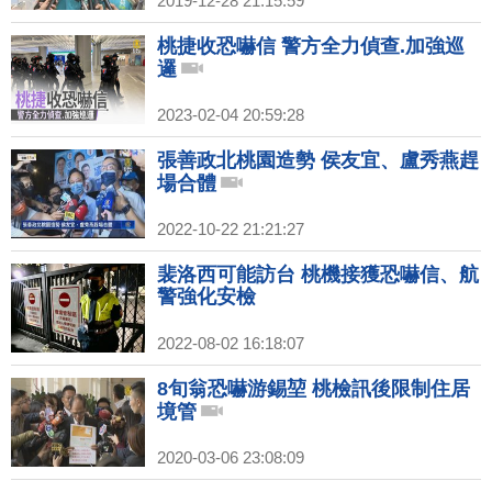
2019-12-28 21:15:59
桃捷收恐嚇信 警方全力偵查.加強巡
邏
2023-02-04 20:59:28
張善政北桃園造勢 侯友宜、盧秀燕趕
場合體
2022-10-22 21:21:27
裴洛西可能訪台 桃機接獲恐嚇信、航
警強化安檢
2022-08-02 16:18:07
8旬翁恐嚇游錫堃 桃檢訊後限制住居
境管
2020-03-06 23:08:09