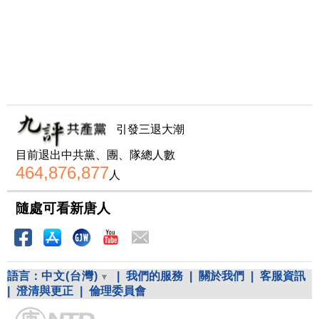
引發三退大潮
目前退出中共黨、團、隊總人數
464,876,877
人
隨處可看新唐人
語言：
中文(台灣)
|
我們的服務
|
關於我們
|
客服資訊
|
澄清與更正
|
倫理委員會