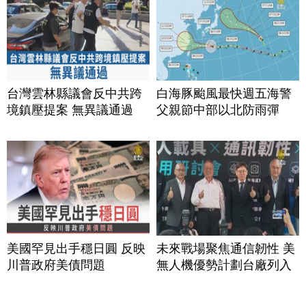
台灣雲林縣議會反中共跨
白海豚颱風最快週五海警
境鎮壓提案 無異議通過
父親節中部以北防雨彈
美國罕見出手穩日圓 反映
未來戰場聚焦通信韌性 美
川普政府美債問題
無人機優勢計劃台廠列入