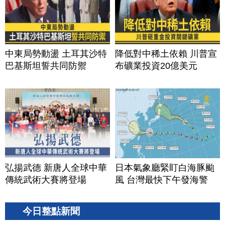
中東局勢動盪 土耳其沙特
降低對中稀土依賴 川普宣
巴基斯坦誓共同防禦
布礦業投資20億美元
弘揚武德 新唐人全球中華
日本氣象廳緊盯白海豚颱
傳統武術大賽將登場
風 台灣最快下午發海警
今日整點新聞