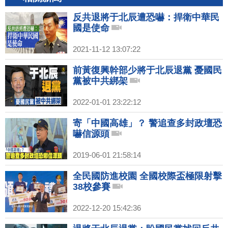
反共退將于北辰遭恐嚇：捍衛中華民
國是使命
2021-11-12 13:07:22
前黃復興幹部少將于北辰退黨 憂國民
黨被中共綁架
2022-01-01 23:22:12
寄「中國高雄」？ 警追查多封政壇恐
嚇信源頭
2019-06-01 21:58:14
全民國防進校園 全國校際盃極限射擊
38校參賽
2022-12-20 15:42:36