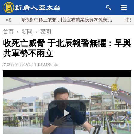
降低對中稀土依賴 川普宣布礦業投資20億美元
中東局勢動
首頁
›
新聞
›
要聞
收死亡威脅 于北辰報警無懼：早與
共軍勢不兩立
更新時間：2021-11-13 20:40:55