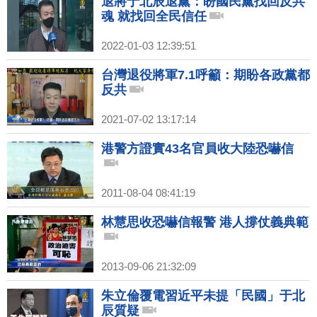
退將于北辰退黨：盼國民黨找回反共
魂 就找回全民信任
2022-01-03 12:39:51
台灣退役將軍7.1呼籲：期盼各政黨都
反共
2021-07-02 13:17:14
港警方證實43名官員收大陸恐嚇信
2011-08-04 08:41:19
林慧思收恐嚇信報警 港人撐仗義典範
2013-09-06 21:32:09
朱立倫覆電習近平未提「民國」于北
辰質疑