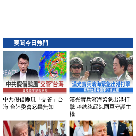
要聞今日熱門
中共假借颱風「交管」台
漢光實兵濱海緊急出港打
海 台陸委會怒轟無知
擊 賴總統勗勉國軍守護主
權