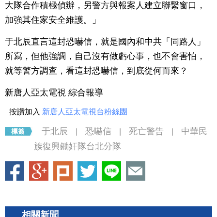
大隊合作積極偵辦，另警方與報案人建立聯繫窗口，
加強其住家安全維護。」
于北辰直言這封恐嚇信，就是國內和中共「同路人」
所寫，但他強調，自己沒有做虧心事，也不會害怕，
就等警方調查，看這封恐嚇信，到底從何而來？
新唐人亞太電視 綜合報導
按讚加入
新唐人亞太電視台粉絲團
于北辰
恐嚇信
死亡警告
中華民
|
|
|
族復興鋤奸隊台北分隊
相關新聞