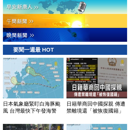
要聞一週最 HOT
日本氣象廳緊盯白海豚颱
日籍華商回中國探親 傳遭
風 台灣最快下午發海警
禁離境還「被恢復國籍」