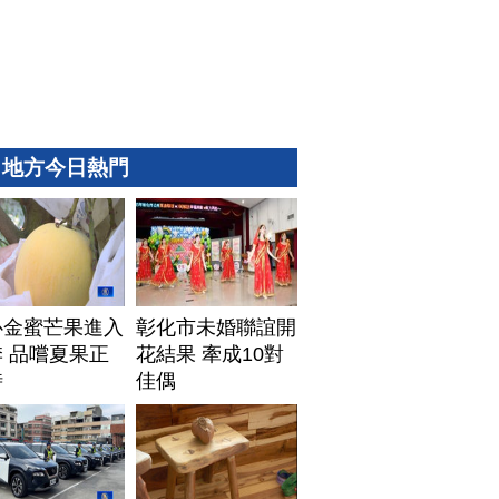
地方今日熱門
心金蜜芒果進入
彰化市未婚聯誼開
 品嚐夏果正
花結果 牽成10對
時
佳偶