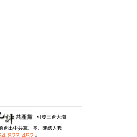
引發三退大潮
前退出中共黨、團、隊總人數
64,823,452
人