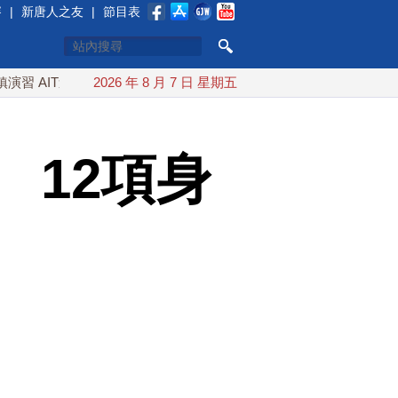
賽
|
新唐人之友
|
節目表
T連續發文讚「韌性台灣」
2026 年 8 月 7 日 星期五
搞分化？美情報：普京最快今秋 試探
 12項身