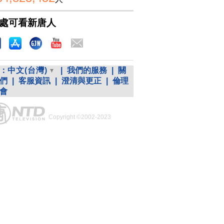
處可看新唐人
：
中文(台灣)
|
我們的服務
|
關
們
|
客服資訊
|
澄清與更正
|
倫理
會
Copyright ©2002-2023