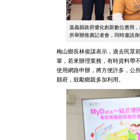
嘉義縣政府優化創新數位應用，建
所舉辦推廣記者會，同時邀請身
梅山鄉長林俊謀表示，過去民眾
輩，若來辦理業務，有時資料帶
使用網路申辦，將方便許多，公
縣府，鼓勵鄉親多加利用。