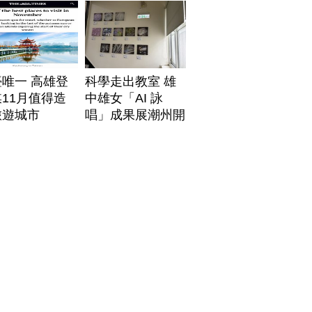
唯一 高雄登
科學走出教室 雄
11月值得造
中雄女「AI 詠
旅遊城市
唱」成果展潮州開
展