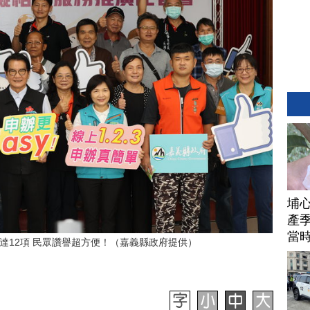
埔
產季
當
達12項 民眾讚譽超方便！（嘉義縣政府提供）