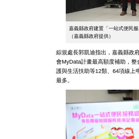
嘉義縣政府建置「一站式便民服務
（嘉義縣政府提供）
綜規處長郭凱迪指出，嘉義縣政府
會MyData計畫最高額度補助
護與生活扶助等12類、64項線
最多。