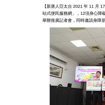
【新唐人亞太台 2021 年 11 
站式便民服務網」，12項身心障礙
舉辦推廣記者會，同時邀請身障