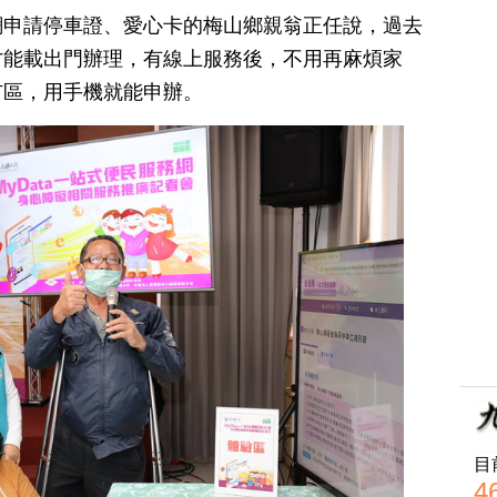
網申請停車證、愛心卡的梅山鄉親翁正任說，過去
才能載出門辦理，有線上服務後，不用再麻煩家
市區，用手機就能申辦。
目
4