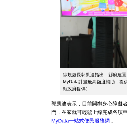
綜規處長郭凱迪指出，縣府建置
MyData計畫最高額度補助，
縣政府提供）
郭凱迪表示，目前開辦身心障礙
門，在家就可輕鬆上線完成各項
MyData一站式便民服務網
。