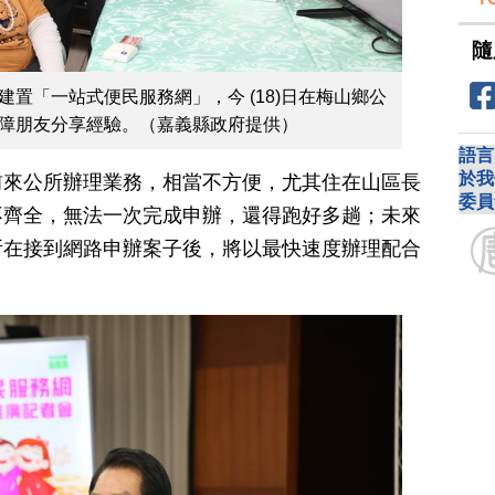
隨
置「一站式便民服務網」，今 (18)日在梅山鄉公
障朋友分享經驗。（嘉義縣政府提供）
語言
於我
前來公所辦理業務，相當不方便，尤其住在山區長
委員
不齊全，無法一次完成申辦，還得跑好多趟；未來
所在接到網路申辦案子後，將以最快速度辦理配合