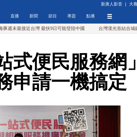
新唐人影音
|
大
直播
新聞
節目
專題
點播
近台灣 最快9日可能登陸中國
台灣漢光首結合城鎮演習 AI
站式便民服務網」
務申請一機搞定