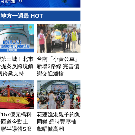
地方一週最 HOT
灣第三城！北市
台南「小黃公車」
會提案反跨境鎮
新增3路線 完善偏
獲跨黨支持
鄉交通運輸
157億元橋科
花蓮漁港親子釣魚
外匝道今動土
同樂 羅時豐壓軸
串聯半導體S廊
獻唱掀高潮