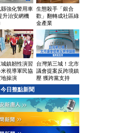
化縣強化警用車
生態殺手「銀合
提升治安網機
歡」翻轉成社區綠
力
金產業
東城鎮韌性演習
台灣第三城！北市
春米視導軍民協
議會提案反跨境鎮
實地操演
壓 獲跨黨支持
今日整點新聞