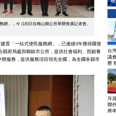
網」，今 (18)日在梅山鄉公所舉辦推廣記者會。
建置「一站式便民服務網」，已連續3年獲得國發
台
，整合縣府局處與鄉鎮市公所，提供社會福利、照顧養
議
上申辦服務，提供服務項目領先全國，為全國各縣市
壓 
斥資
聯
將