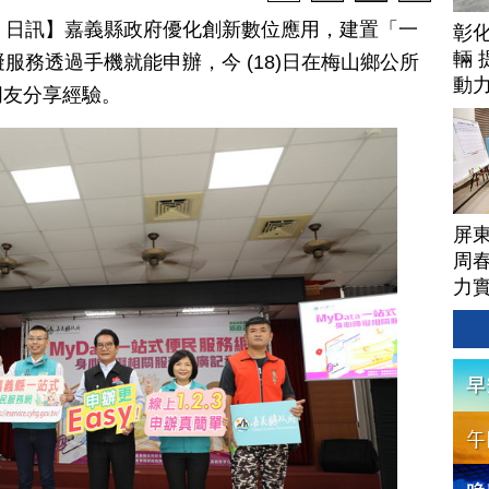
月 17 日訊】嘉義縣政府優化創新數位應用，建置「一
彰
輛 
服務透過手機就能申辦，今 (18)日在梅山鄉公所
動
朋友分享經驗。
屏
周
力