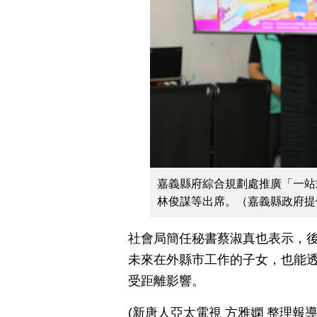
嘉義縣府綜合規劃處推廣「一站
林俊謀等出席。（嘉義縣政府提
社會局簡任秘書蔡淑真也表示，後
未來在外縣市工作的子女，也能
受距離影響。
(新唐人亞太電視 方雅嫻 整理報導