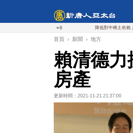
降低對中稀土依賴 川普宣布礦
首頁
›
新聞
›
地方
賴清德力
房產
更新時間：2021-11-21 21:37:00