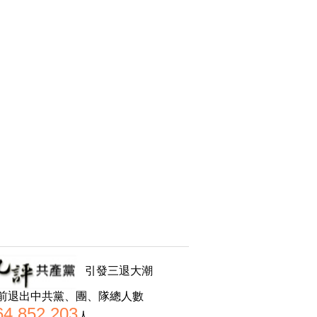
引發三退大潮
前退出中共黨、團、隊總人數
64,852,203
人