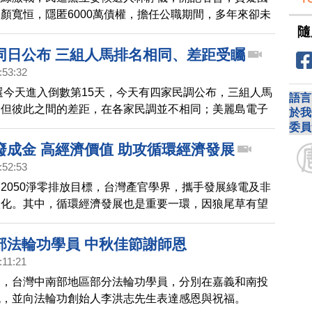
顏寬恒，隱匿6000萬債權，擔任公職期間，多年來卻未
隨
具名向監察院提出檢舉，對此，顏寬恒表示，這些債權，
地信託財產裡，都有如實登記。
同日公布 三組人馬排名相同、差距受矚
:53:32
大選今天進入倒數第15天，今天有四家民調公布，三組人馬
語言
，但彼此之間的差距，在各家民調並不相同；美麗島電子
於我
，賴蕭配支持度為40.2％，侯趙配以28.7％居次，雙方
委員
5個百分點，柯吳配支持度為18.4％；另外，台灣民意基金
廢成金 高經濟價值 助攻循環經濟發展
出，賴蕭配支持度三成二，贏侯趙配四個百分點左右；而
:52:53
英交流協會的數據則呈現三足鼎立，柯吳配沒有被拉開。
2050淨零排放目標，台灣產官學界，攜手發展綠電及非
day》數據指出，賴蕭配以36.6％領先，侯趙配33.8％緊追
碳化。其中，循環經濟發展也是重要一環，因狼尾草有望
距在3%的誤差範圍內，柯吳配則是以22.
續淨零的亮點項目，有生技公司攜手學界，參與推廣計
民眾及小農加入種植，助攻循環經濟發展。
部法輪功學員 中秋佳節謝師恩
:11:21
夕，台灣中南部地區部分法輪功學員，分別在嘉義和南投
流，並向法輪功創始人李洪志先生表達感恩與祝福。