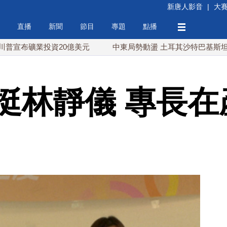
新唐人影音
|
大
直播
新聞
節目
專題
點播
業投資20億美元
中東局勢動盪 土耳其沙特巴基斯坦誓共同防
挺林靜儀 專長在