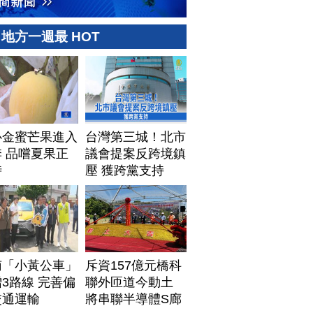
地方一週最 HOT
心金蜜芒果進入
台灣第三城！北市
 品嚐夏果正
議會提案反跨境鎮
時
壓 獲跨黨支持
南「小黃公車」
斥資157億元橋科
3路線 完善偏
聯外匝道今動土
交通運輸
將串聯半導體S廊