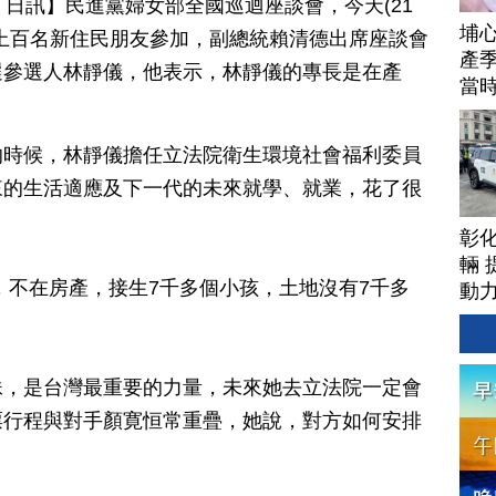
月 21 日訊】民進黨婦女部全國巡迴座談會，今天(21
埔
上百名新住民朋友參加，副總統賴清德出席座談會
產季
選參選人林靜儀，他表示，林靜儀的專長是在產
當
的時候，林靜儀擔任立法院衛生環境社會福利委員
來的生活適應及下一代的未來就學、就業，花了很
。
彰
輛 
，不在房產，接生7千多個小孩，土地沒有7千多
動
妹，是台灣最重要的力量，未來她去立法院一定會
票行程與對手顏寛恒常重疊，她說，對方如何安排