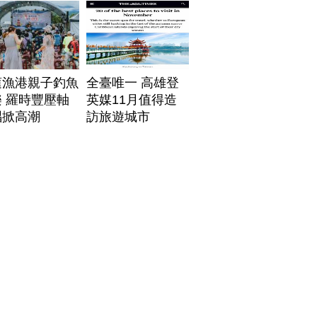
帶
蓮漁港親子釣魚
全臺唯一 高雄登
 羅時豐壓軸
英媒11月值得造
唱掀高潮
訪旅遊城市