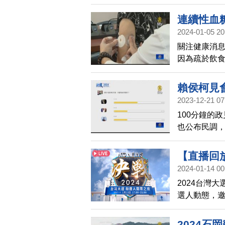
連續性血
2024-01-05 20
關注健康消息
因為疏於飲
刺的血糖測
片，就能24
賴侯柯見
楚看到，每
2023-12-21 07
100分鐘的
也公布民調，
較好，4成7
有5成1的網
【直播回放
另外，Now
2024-01-14 00
哲表現比較好
2024台灣
一公布。
選人動態，
2024石