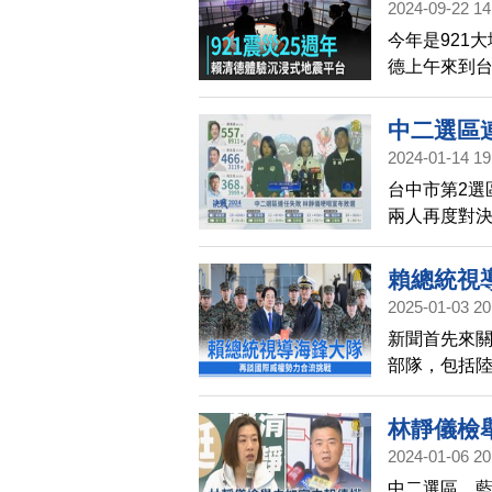
2024-09-22 14
今年是921
德上午來到台
當年規模7.
中二選區
2024-01-14 19
台中市第2選
兩人再度對決
今年捲土重來
選。
賴總統視
2025-01-03 20
新聞首先來關
部隊，包括
況、機動飛
流，區域穩
林靜儀檢
2024-01-06 20
中二選區，