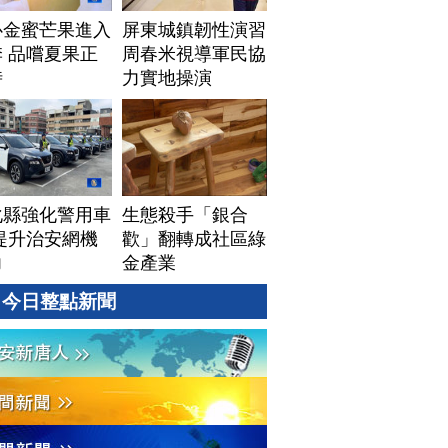
心金蜜芒果進入
屏東城鎮韌性演習
 品嚐夏果正
周春米視導軍民協
時
力實地操演
化縣強化警用車
生態殺手「銀合
提升治安網機
歡」翻轉成社區綠
力
金產業
今日整點新聞