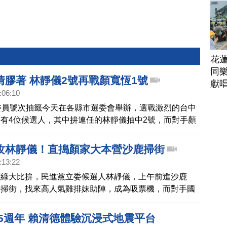
花
同樂
情膠著 林靜儀2號再戰顏寬恆1號
獻
:06:10
委員號次抽籤今天在各縣市選委會舉辦，選戰激烈的台中
有4位候選人，其中拚連任的林靜儀抽中2號，而對手顏
號，兩人再度在選舉中對決。
攻林靜儀！直搗顏家大本營沙鹿掃街
:13:22
藍綠大比拚，民進黨立委候選人林靜儀，上午前進沙鹿
場掃街，找來高人氣雞排妹助陣，成為吸票機，而對手國
則推出競選影片，強調46年來，在這裡長大，在這裡成
地連結。
25週年 賴清德體驗沉浸式地震平台