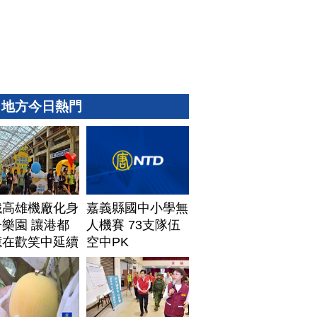
地方今日熱門
鐵高雄機廠化身
嘉義縣國中小學無
樂園 讓港都
人機賽 73支隊伍
憶在歡笑中延續
空中PK