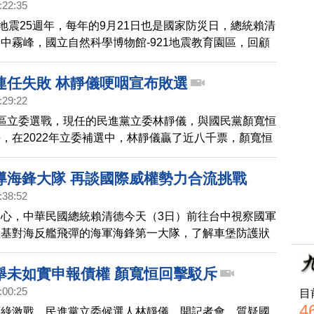
:22:35
大地震25週年，每年的9月21日也是國家防災日，總統賴清
中霧峰，國立自然科學博物館-921地震教育園區，回顧
3的強烈地震災害。
連任失敗 林靜儀哽咽宣布敗選
:29:22
區立委選戰，現任的民進黨立委林靜儀，與國民黨顏寬恒
，在2022年立委補選中，林靜儀贏了近八千票，顏寬恒
，傍晚宣布以11萬8962票勝選，林靜儀也哽咽宣布敗
導海鋒大隊 再談國際威權勢力合流挑戰
:38:52
心，中華民國總統賴清德今天（3日）前往台中視察國軍
陸基對海反艦飛彈的海軍海鋒第一大隊，了解車堡防護狀
彈車；隨後到陸軍清泉崗營區重申，中俄朝等威權勢力合
定備受挑戰。
舉未如實申報債權 顏寬恒回擊駁斥
:00:25
目
4
藍綠激戰，民進黨立委候選人林靜儀，開記者會，質疑國