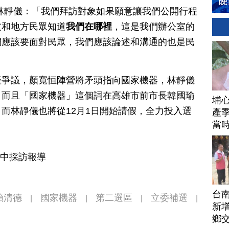
林靜儀：「我們拜訪對象如果願意讓我們公開行程
友和地方民眾知道
我們在哪裡
，這是我們辦公室的
們應該要面對民眾，我們應該論述和溝通的也是民
產爭議，顏寬恒陣營將矛頭指向國家機器，林靜儀
，而且「國家機器」這個詞在高雄市前市長韓國瑜
埔
而林靜儀也將從12月1日開始請假，全力投入選
產季
當
台中採訪報導
台
賴清德
國家機器
第二選區
立委補選
|
|
|
|
新增
鄉