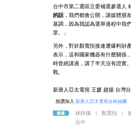
台中市第二選區立委補選參選人 
的話
，我們都會公開，讓媒體朋
基調，因為我認為選舉過程中我
眾。」
另外，對於顏寬恒接連遭爆料財
表示，這和國家機器有什麼關係
時曾經講過，講了半天沒有證實。
戰。
新唐人亞太電視 王媛 趙揚 台灣
按讚加入
新唐人亞太電視台粉絲團
林靜儀
顏寬恒
|
|
台中