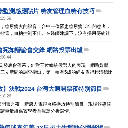
糖監測感應貼片 糖友管理血糖有技巧
:29:58
，糖尿病友的福音，台中一位罹患糖尿病13年的患者，
食控管，血糖控制不佳。在醫師建議下，沒有採用傳統針
量，而是配戴連續血糖監測儀，在皮膚貼上葡萄糖感應貼
小時連續監測；還可把數值傳輸到智慧型手機，讓患者清
會宛如辯論會交鋒 網路投票出爐
種類型食物對血糖的影響數據，及時調整飲食。
:06:44
政見發表會落幕，針對三位總統候選人的表現，網路媒體
三立新聞的調查指出，第一輪有5成的網友覺得賴清德比
的網友傾向柯文哲，侯友宜只有3%；第二輪的表現，則是
友覺得柯文哲比較好，4成7傾向賴清德，侯友宜為2%。
】決戰2024 台灣大選開票夜特別節目
news也發起投票，截止目前為止，有4成6的網友覺得柯文
:18:26
，侯友宜與賴清德各有2成6的認可，最後結果會在下週
大選開票之夜，新唐人電視台將播放特別節目，現場報導候
邀請重量級嘉賓學者為觀眾分析選情。
岡熱氣球嘉年華 23日起土牛運動公園登場