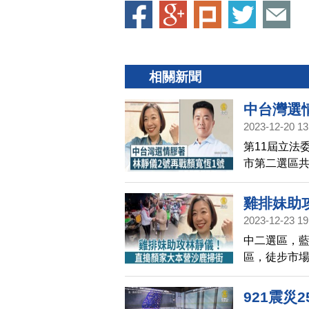
相關新聞
中台灣選
2023-12-20 13
第11屆立法
市第二選區共
寬恒則抽中1
雞排妹助
2023-12-23 19
中二選區，
區，徒步市
民黨顏寬恒，
長，訴求在
921震災