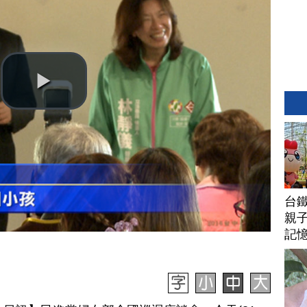
台
親子
記