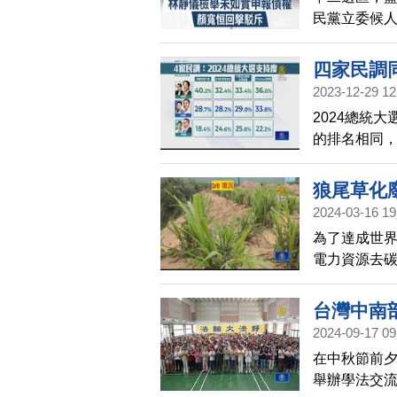
民黨立委候人
如實申報，
都登記在土
四家民調
2023-12-29 12
2024總統
的排名相同
報的數據指出
差距達11.
狼尾草化
會的數據指
2024-03-16 19
中華亞太菁
為了達成世界
另外《ETto
電力資源去
在後，雙方差
成為台灣永
畫，盼更多
台灣中南
2024-09-17 09
在中秋節前
舉辦學法交