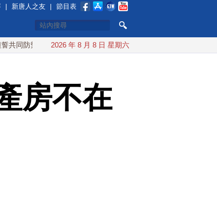
賽
|
新唐人之友
|
節目表
禦
漢光實兵濱海緊急出港打擊 賴總統勗勉國軍守護主權
2026 年 8 月 8 日 星期六
產房不在