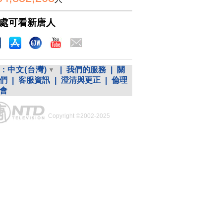
處可看新唐人
：
中文(台灣)
|
我們的服務
|
關
們
|
客服資訊
|
澄清與更正
|
倫理
會
Copyright ©2002-2025