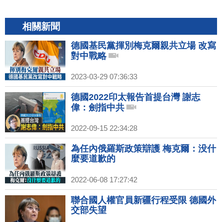
相關新聞
德國基民黨揮別梅克爾親共立場 改寫
對中戰略
2023-03-29 07:36:33
德國2022印太報告首提台灣 謝志
偉：劍指中共
2022-09-15 22:34:28
為任內俄羅斯政策辯護 梅克爾：没什
麼要道歉的
2022-06-08 17:27:42
聯合國人權官員新疆行程受限 德國外
交部失望