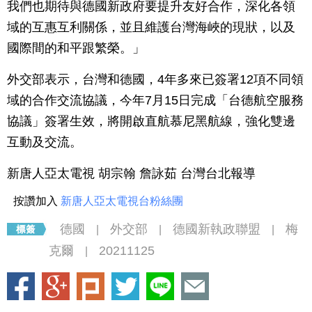
我們也期待與德國新政府要提升友好合作，深化各領
域的互惠互利關係，並且維護台灣海峽的現狀，以及
國際間的和平跟繁榮。」
外交部表示，台灣和德國，4年多來已簽署12項不同領
域的合作交流協議，今年7月15日完成「台德航空服務
協議」簽署生效，將開啟直航慕尼黑航線，強化雙邊
互動及交流。
新唐人亞太電視 胡宗翰 詹詠茹 台灣台北報導
按讚加入
新唐人亞太電視台粉絲團
德國
外交部
德國新執政聯盟
梅
|
|
|
克爾
20211125
|