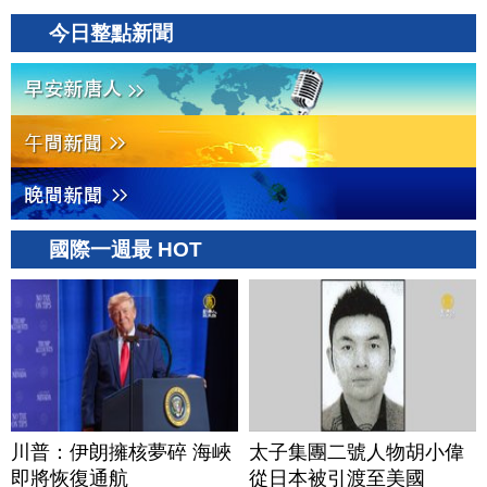
今日整點新聞
國際一週最 HOT
川普：伊朗擁核夢碎 海峽
太子集團二號人物胡小偉
即將恢復通航
從日本被引渡至美國