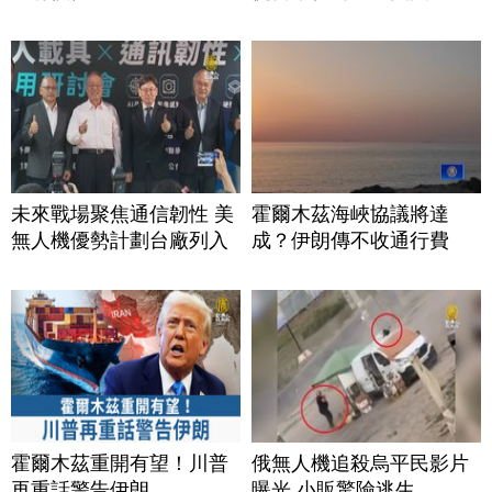
未來戰場聚焦通信韌性 美
霍爾木茲海峽協議將達
無人機優勢計劃台廠列入
成？伊朗傳不收通行費
霍爾木茲重開有望！川普
俄無人機追殺烏平民影片
再重話警告伊朗
曝光 小販驚險逃生