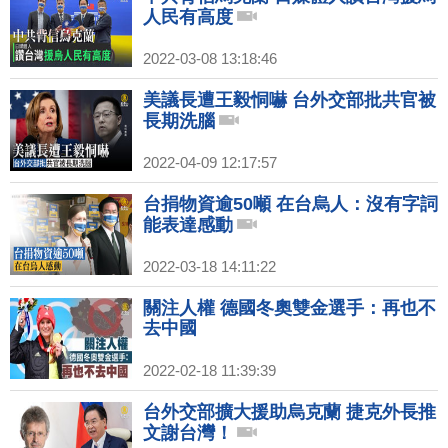
人民有高度
2022-03-08 13:18:46
美議長遭王毅恫嚇 台外交部批共官被
長期洗腦
2022-04-09 12:17:57
台捐物資逾50噸 在台烏人：沒有字詞
能表達感動
2022-03-18 14:11:22
關注人權 德國冬奧雙金選手：再也不
去中國
2022-02-18 11:39:39
台外交部擴大援助烏克蘭 捷克外長推
文謝台灣！