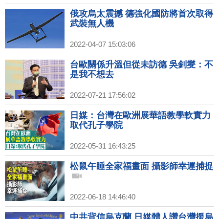
俄攻烏太震撼 德強化國防將首次取得
武裝無人機
2022-04-07 15:03:06
台歐關係升溫但從未訪德 吳釗燮：不
是我不想去
2022-07-21 17:56:02
日媒：台灣在歐洲展華語教學軟實力
取代孔子學院
2022-05-31 16:43:25
松鼠午睡全家福畫面 攝影師幸運捕捉
2022-06-18 14:46:40
中共背信烏克蘭 日媒體人讚台灣援烏