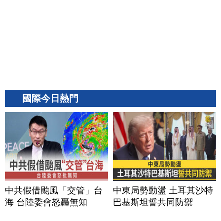
國際今日熱門
中共假借颱風「交管」台
中東局勢動盪 土耳其沙特
海 台陸委會怒轟無知
巴基斯坦誓共同防禦