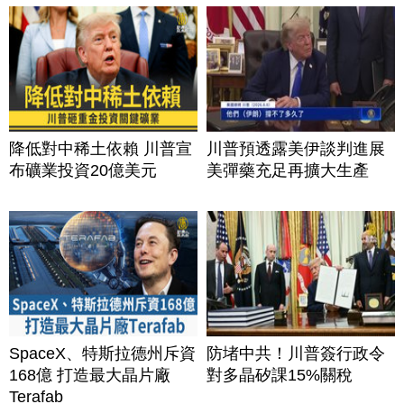
降低對中稀土依賴 川普宣
川普預透露美伊談判進展
布礦業投資20億美元
美彈藥充足再擴大生產
SpaceX、特斯拉德州斥資
防堵中共！川普簽行政令
168億 打造最大晶片廠
對多晶矽課15%關稅
Terafab