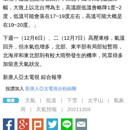
幅，大致上以北台灣為主，高溫跟低溫會略降1度~2
度，低溫可能會落在17~19度左右，高溫可能大概是
在19~20度。」
下週一（12月6日）、二（12月7日）高壓東移，氣溫
回升，但水氣也增多，北部、東半部有局部短暫雨，
北海岸和東北部則有較大雨勢發生的機率，民眾得多
加留意天氣狀況。
新唐人亞太電視 綜合報導
按讚加入
新唐人亞太電視台粉絲團
天氣
低溫
下雪
太平山
氣象
|
|
|
|
局
天氣預報
20211204
|
|