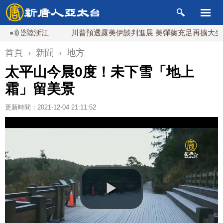
登陸浙江
川普預透露美伊談判進展 美彈藥充足再擴大生產
首頁
›
新聞
›
地方
太平山今晨0度！未下雪「地上
霜」留美景
更新時間：2021-12-04 21:11:52