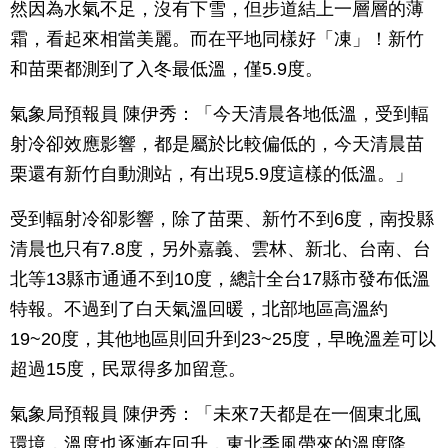
然因為水氣不足，沒有下雪，但步道結上一層層的薄
霜，看起來相當美麗。而在平地同樣好「凍」！新竹
和苗栗都測到了入冬最低溫，僅5.9度。
氣象局預報員 陳伊秀：「今天清晨各地低溫，受到輻
射冷卻效應影響，都是屬於比較偏低的，今天清晨苗
栗還有新竹自動測站，有出現5.9度這樣的低溫。」
受到輻射冷卻影響，除了苗栗、新竹不到6度，南投縣
清晨也只有7.8度，另外嘉義、雲林、新北、台南、台
北等13縣市通通不到10度，總計全台17縣市發布低溫
特報。不過到了白天氣溫回暖，北部地區高溫約
19~20度，其他地區則回升到23~25度，早晚溫差可以
超過15度，民眾得多加留意。
氣象局預報員 陳伊秀：「未來7天都是在一個東北風
環境，溫度也逐漸在回升，東北季風帶來的溫度降