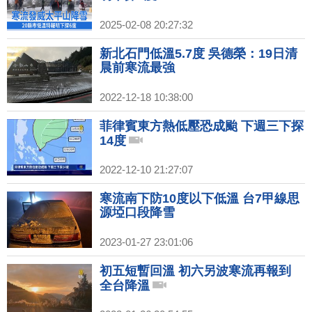
2025-02-08 20:27:32
新北石門低溫5.7度 吳德榮：19日清
晨前寒流最強
2022-12-18 10:38:00
菲律賓東方熱低壓恐成颱 下週三下探
14度
2022-12-10 21:27:07
寒流南下防10度以下低溫 台7甲線思
源埡口段降雪
2023-01-27 23:01:06
初五短暫回溫 初六另波寒流再報到
全台降溫