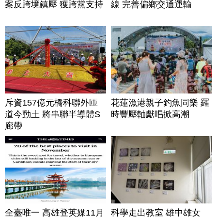
案反跨境鎮壓 獲跨黨支持
線 完善偏鄉交通運輸
斥資157億元橋科聯外匝
花蓮漁港親子釣魚同樂 羅
道今動土 將串聯半導體S
時豐壓軸獻唱掀高潮
廊帶
全臺唯一 高雄登英媒11月
科學走出教室 雄中雄女