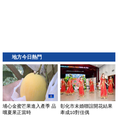
地方今日熱門
埔心金蜜芒果進入產季 品
彰化市未婚聯誼開花結果
嚐夏果正當時
牽成10對佳偶