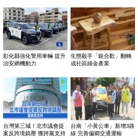
彰化縣強化警用車輛 提升
生態殺手「銀合歡」翻轉
治安網機動力
成社區綠金產業
台灣第三城！北市議會提
台南「小黃公車」新增3路
案反跨境鎮壓 獲跨黨支持
線 完善偏鄉交通運輸