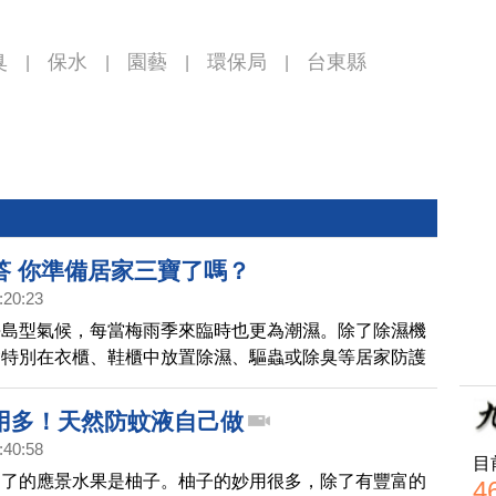
臭
保水
園藝
環保局
台東縣
|
|
|
|
答 你準備居家三寶了嗎？
:20:23
海島型氣候，每當梅雨季來臨時也更為潮濕。除了除濕機
會特別在衣櫃、鞋櫃中放置除濕、驅蟲或除臭等居家防護
強除濕效果、避免衣物發霉，同時還有除蟲、除臭等不同
有多少人的家中會放置除濕盒、驅蟲盒或除臭劑呢？
用多！天然防蚊液自己做
r波仕特線上市調網因此針對1,209位13歲以上國內民眾進行分
:40:58
目
不了的應景水果是柚子。柚子的妙用很多，除了有豐富的
4