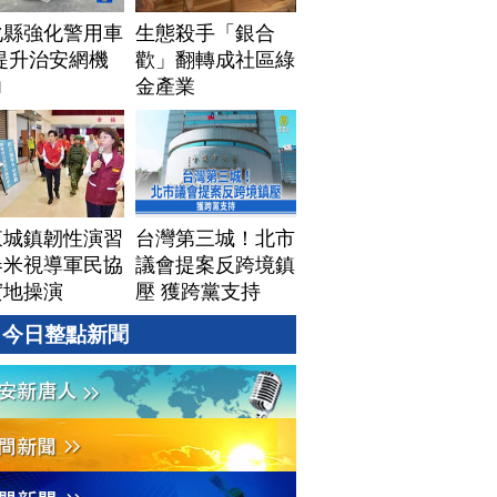
化縣強化警用車
生態殺手「銀合
提升治安網機
歡」翻轉成社區綠
力
金產業
東城鎮韌性演習
台灣第三城！北市
春米視導軍民協
議會提案反跨境鎮
實地操演
壓 獲跨黨支持
今日整點新聞