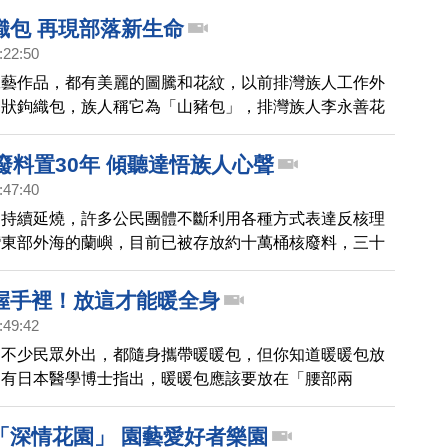
織包 再現部落新生命
:22:50
工藝作品，都有美麗的圖騰和花紋，以前排灣族人工作外
網狀鉤織包，族人稱它為「山豬包」，排灣族人李永善花
時間和老人家學習研究，將這包包賦予新生命，重新再現
裏。
廢料置30年 傾聽達悟族人心聲
:47:40
題持續延燒，許多公民團體不斷利用各種方式表達反核理
灣東部外海的蘭嶼，目前已被存放約十萬桶核廢料，三十
嶼當地居民造成明顯的身心變化，新唐人記者前進蘭嶼，
悟族人的心聲。
握手裡！放這才能暖全身
:49:42
，不少民眾外出，都隨身攜帶暖暖包，但你知道暖暖包放
？有日本醫學博士指出，暖暖包應該要放在「腰部兩
附近有許多內臟器官，能促進全身血液循環，手腳也會因
「深情花園」 園藝愛好者樂園