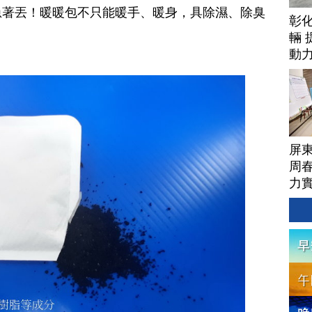
急著丟！暖暖包不只能暖手、暖身，具除濕、除臭
彰
。
輛 
動
屏
周
力