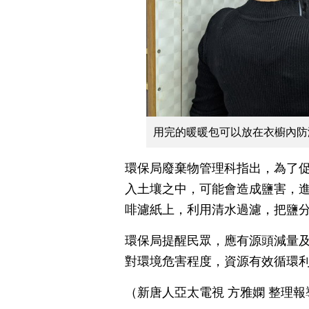
用完的暖暖包可以放在衣櫥內防
環保局廢棄物管理科指出，為了
入土壤之中，可能會造成鹽害，
啡濾紙上，利用清水過濾，把鹽
環保局提醒民眾，應有源頭減量
對環境危害程度，資源有效循環
（新唐人亞太電視 方雅嫻 整理