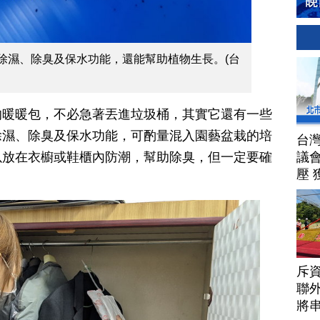
除濕、除臭及保水功能，還能幫助植物生長。(台
的暖暖包，不必急著丟進垃圾桶，其實它還有一些
除濕、除臭及保水功能，可酌量混入園藝盆栽的培
台
議
以放在衣櫥或鞋櫃內防潮，幫助除臭，但一定要確
壓 
斥資
聯
將