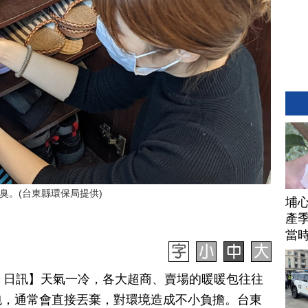
臭。(台東縣環保局提供)
埔
產季
當
月 15 日訊】天氣一冷，各大超商、賣場的暖暖包往往
包，通常會直接丟棄，對環境造成不小負擔。台東