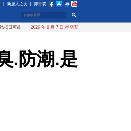
賽
|
新唐人之友
|
節目表
可能登陸中國
2026 年 8 月 7 日 星期五
台灣漢光首結合城鎮演習 AIT連續發文讚「韌性
.防潮.是