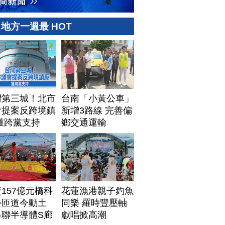
地方一週最 HOT
灣第三城！北市
台南「小黃公車」
會提案反跨境鎮
新增3路線 完善偏
獲跨黨支持
鄉交通運輸
157億元橋科
花蓮漁港親子釣魚
外匝道今動土
同樂 羅時豐壓軸
串聯半導體S廊
獻唱掀高潮