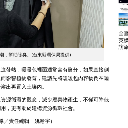
帶
全臺
英媒
訪
潮，幫助除臭。(台東縣環保局提供)
促進發熱，暖暖包裡面通常含有鹽分，如果直接倒
進而影響植物發育，建議先將暖暖包內容物倒在咖
分溶出再置入土壤內。
及資源循環的觀念，減少廢棄物產生，不僅可降低
利用，更有助於建構資源循環社會。
報導／責任編輯：姚翰宇）