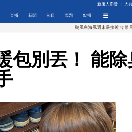
新唐人影音
|
大
直播
新聞
節目
專題
點播
颱風白海豚週末最接近台灣 最快9日
暖包別丟！ 能除臭
手