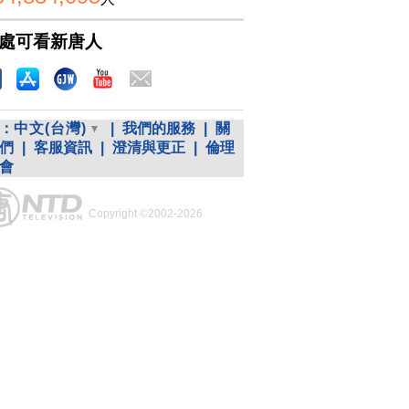
處可看新唐人
：
中文(台灣)
|
我們的服務
|
關
們
|
客服資訊
|
澄清與更正
|
倫理
會
Copyright ©2002-2026