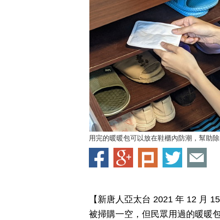
用完的暖暖包可以放在鞋櫃內防潮，幫助除
【新唐人亞太台 2021 年 12 
被掃購一空，但民眾用過的暖暖