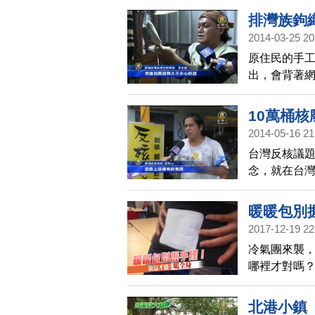
排灣族鉤
2014-03-25 20
原住民的手
出，會背著
了十幾年的
排灣族部落
10萬桶核
2014-05-16 21
台灣反核議
念，就在台
年來，對蘭
帶您傾聽達
暖暖包別
2017-12-19 22
冷氣團來襲
哪裡才對嗎
側」，因為
此溫暖。
北港小鎮