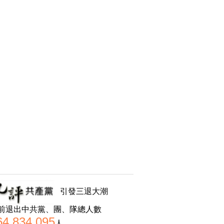
引發三退大潮
前退出中共黨、團、隊總人數
64,834,095
人