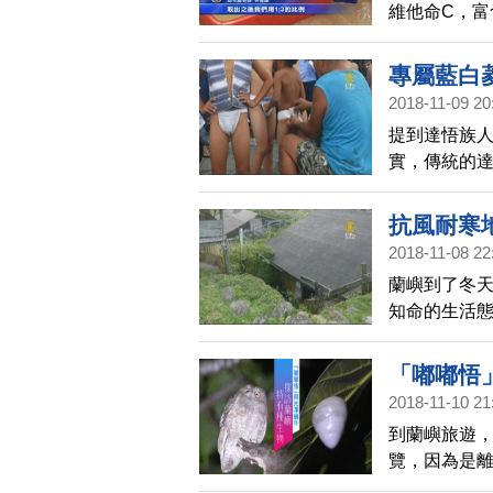
維他命C，
不要丟掉，
專屬藍白
2018-11-09 20
提到達悟族
實，傳統的
索蘭嶼，要
織布。
抗風耐寒
2018-11-08 22
蘭嶼到了冬
知命的生活
智慧的地下
「嘟嘟悟
2018-11-10 21
到蘭嶼旅遊
覽，因為是
探索 。