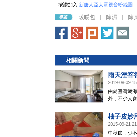
按讚加入
新唐人亞太電視台粉絲團
暖暖包
除濕
除
|
|
相關新聞
雨天溼答
2019-08-09 15
由於臺灣屬
外，不少人
用品，可加
功效。究竟
柚子皮妙
Pollste
2015-09-21 21
析調查。
中秋節，少