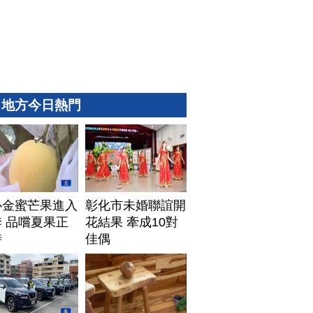
地方今日熱門
心金蜜芒果進入
彰化市未婚聯誼開
 品嚐夏果正
花結果 牽成10對
時
佳偶