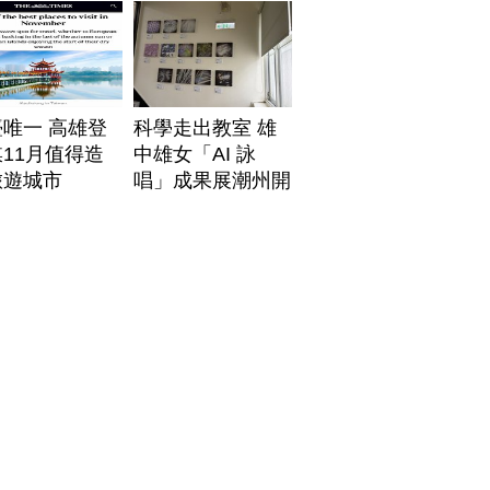
唯一 高雄登
科學走出教室 雄
11月值得造
中雄女「AI 詠
旅遊城市
唱」成果展潮州開
展