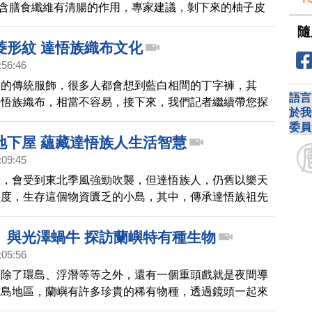
富含膳食纖維有清腸的作用，專家建議，剝下來的柚子皮
把它回收曬乾，加上水和酒精，就是最天然的防蚊液。
隨
菱形紋 達悟族織布文化
:56:46
人的傳統服飾，很多人都會想到藍白相間的丁字褲，其
語言
達悟族織布，相當不容易，接下來，我們記者繼續帶您探
於我
拜訪一位織布老師，一起來看達悟族經典的，藍白菱形紋
委員
地下屋 蘊藏達悟族人生活智慧
:09:45
天，會受到東北季風強勁吹襲，但達悟族人，仍舊以樂天
態度，生存這個物資匱乏的小島，其中，傳承達悟族祖先
屋，就是最好的證明，一起來看看。
」與光澤蝸牛 探訪蘭嶼特有種生物
:05:56
，除了環島、浮潛等等之外，還有一個重頭戲就是夜間導
離島地區，蘭嶼有許多珍貴的稀有物種，透過鏡頭一起來