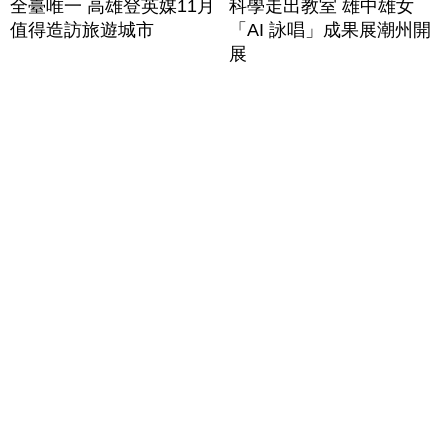
全臺唯一 高雄登英媒11月
科學走出教室 雄中雄女
值得造訪旅遊城市
「AI 詠唱」成果展潮州開
展