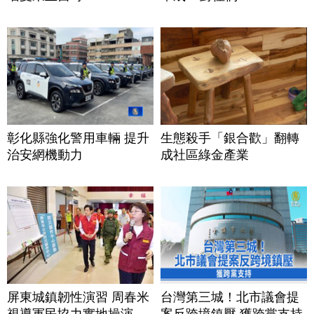
彰化縣強化警用車輛 提升
生態殺手「銀合歡」翻轉
治安網機動力
成社區綠金產業
屏東城鎮韌性演習 周春米
台灣第三城！北市議會提