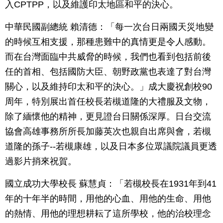
入CPTPP，以及維護印太地區和平的決心。
中華民國副總統 賴清德：「每一次台日兩國天災地變
的時候互相支援，那種患難中的真情更是令人感動。
而在台灣面臨中共威脅的時候，我們也看到包括前後
任的首相、包括國防大臣、朝野政黨也表達了對台灣
關心，以及維持印太和平的決心。」成大慶祝創校90
周年，特別展出首任校長若槻道隆的大禮服及文物，
除了緬懷他的精神，更見證台日關係深厚。日台交流
協會高雄事務所所長加藤英次也親自出席與會，若槻
道隆的孫子--若槻康雄，以及日本多位眾議院議員更透
過影片捎來祝賀。
國立成功大學校長 蘇慧貞：「若槻校長在1931年到41
年的十年半的時間，用他的心血、用他的生命、用他
的熱情、用他的理想耕耘了這所學校，他的治校理念