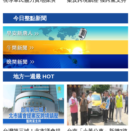
視導軍民協力實地操演
案反跨境鎮壓 獲跨黨支持
今日整點新聞
地方一週最 HOT
台灣第三城！北市議會提
台南「小黃公車」新增3路