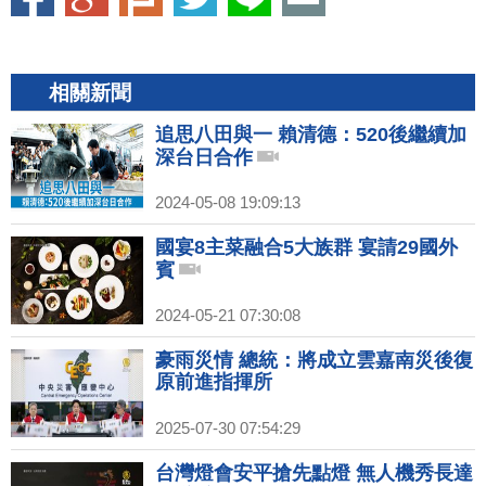
相關新聞
追思八田與一 賴清德：520後繼續加
深台日合作
2024-05-08 19:09:13
國宴8主菜融合5大族群 宴請29國外
賓
2024-05-21 07:30:08
豪雨災情 總統：將成立雲嘉南災後復
原前進指揮所
2025-07-30 07:54:29
台灣燈會安平搶先點燈 無人機秀長達