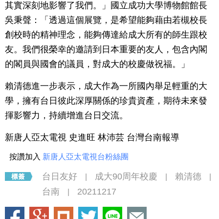
其實深刻地影響了我們。」國立成功大學博物館館長
吳秉聲：「透過這個展覽，是希望能夠藉由若槻校長
創校時的精神理念，能夠傳達給成大所有的師生跟校
友。我們很榮幸的邀請到日本重要的友人，包含內閣
的閣員與國會的議員，對成大的校慶做祝福。」
賴清德進一步表示，成大作為一所國內舉足輕重的大
學，擁有台日彼此深厚關係的珍貴資產，期待未來發
揮影響力，持續增進台日交流。
新唐人亞太電視 史進旺 林沛芸 台灣台南報導
按讚加入
新唐人亞太電視台粉絲團
台日友好
成大90周年校慶
賴清德
|
|
|
台南
20211217
|