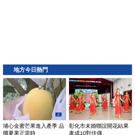
地方今日熱門
埔心金蜜芒果進入產季 品
彰化市未婚聯誼開花結果
嚐夏果正當時
牽成10對佳偶