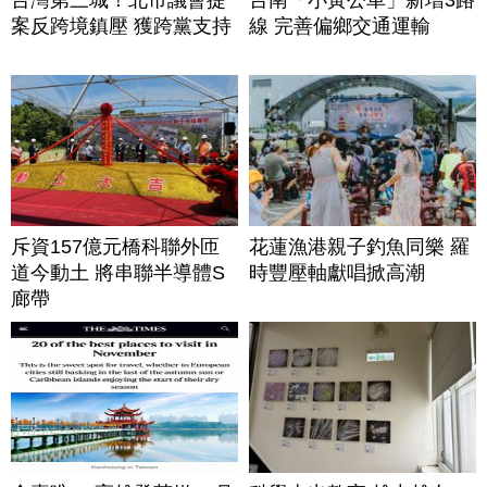
案反跨境鎮壓 獲跨黨支持
線 完善偏鄉交通運輸
斥資157億元橋科聯外匝
花蓮漁港親子釣魚同樂 羅
道今動土 將串聯半導體S
時豐壓軸獻唱掀高潮
廊帶