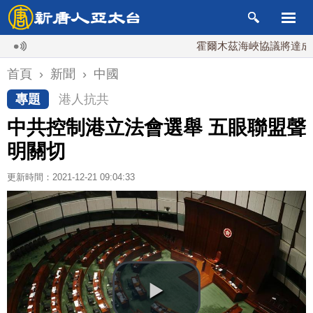
霍爾木茲海峽協議將達成？伊朗
首頁
›
新聞
›
中國
專題
港人抗共
中共控制港立法會選舉 五眼聯盟聲
明關切
更新時間：2021-12-21 09:04:33