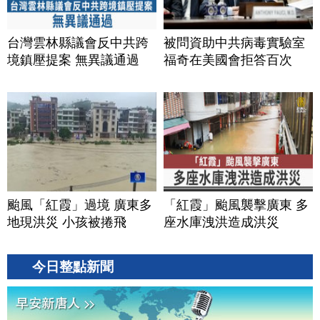
台灣雲林縣議會反中共跨
被問資助中共病毒實驗室
境鎮壓提案 無異議通過
福奇在美國會拒答百次
颱風「紅霞」過境 廣東多
「紅霞」颱風襲擊廣東 多
地現洪災 小孩被捲飛
座水庫洩洪造成洪災
今日整點新聞