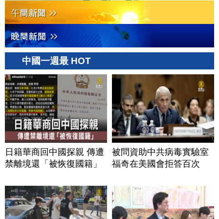
中國一週最 HOT
日籍華商回中國探親 傳遭
被問資助中共病毒實驗室
禁離境還「被恢復國籍」
福奇在美國會拒答百次