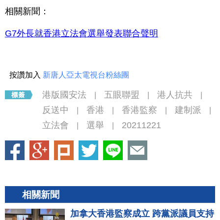
相關新聞：
G7外長就香港立法會選舉發表聯合聲明
按讚加入
新唐人亞太電視台粉絲團
港版國安法
五眼聯盟
港人抗共
|
|
|
反送中
香港
香港監察
建制派
|
|
|
|
立法會
選舉
20211221
|
|
相關新聞
加拿大香港監察成立 跨黨派議員支持