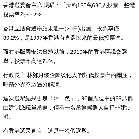
香港選委會主席 馮驊：「大約135萬680人投票，整體
投票率為30.2%。」
香港立法會選舉結果週一(20日)出爐，投票率僅
30.2%，是1997年香港有直選以來的最低投票率。
而在港版國安法實施以前，2019年的香港區議會選
舉，投票率高達71%。
行政長官 林鄭月娥企圖淡化人們對低投票率的關注，
呼籲外界不必過分解讀。
這次選舉結果更是「清一色」，90個席位中的89席都
由建制派議員當選，僅有一名當選候選人自稱非建制
派。
有香港選民直言，這是一次假選舉。