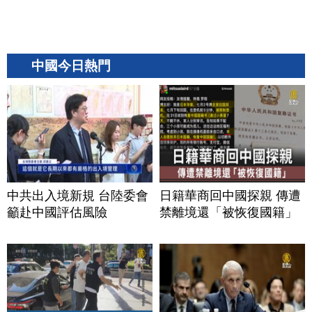
中國今日熱門
中共出入境新規 台陸委會
日籍華商回中國探親 傳遭
籲赴中國評估風險
禁離境還「被恢復國籍」