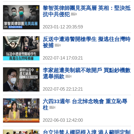
黎智英律師團見英高層 英相：堅決抵
抗中共侵犯
2023-01-12 20:35:59
反送中遭港警開槍學生 擬逃往台灣時
被捕
2022-07-14 17:03:21
李家超遭美制裁不敢開戶 買點鈔機數
選舉捐款
2022-07-05 22:12:21
六四33週年 台北悼念晚會 重立恥辱
柱
2022-06-03 12:42:00
台立法禁人權惡棍入境 港人籲明定制