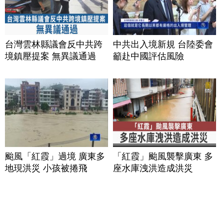
台灣雲林縣議會反中共跨
中共出入境新規 台陸委會
境鎮壓提案 無異議通過
籲赴中國評估風險
颱風「紅霞」過境 廣東多
「紅霞」颱風襲擊廣東 多
地現洪災 小孩被捲飛
座水庫洩洪造成洪災