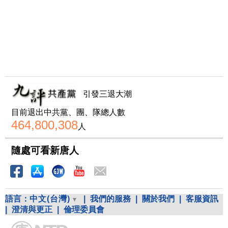
引發三退大潮
目前退出中共黨、團、隊總人數
464,800,308
人
隨處可看新唐人
語言：
中文(台灣)
|
我們的服務
|
關於我們
|
客服資訊
|
澄清與更正
|
倫理委員會