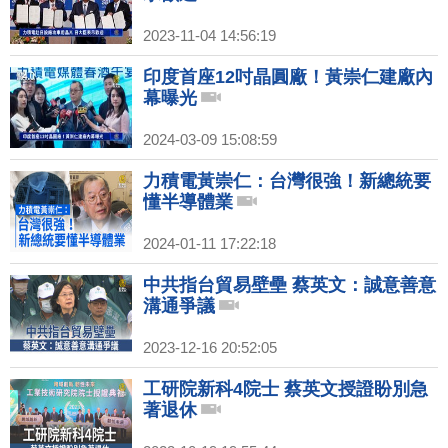
2023-11-04 14:56:19
印度首座12吋晶圓廠！黃崇仁建廠內
幕曝光
2024-03-09 15:08:59
力積電黃崇仁：台灣很強！新總統要
懂半導體業
2024-01-11 17:22:18
中共指台貿易壁壘 蔡英文：誠意善意
溝通爭議
2023-12-16 20:52:05
工研院新科4院士 蔡英文授證盼別急
著退休