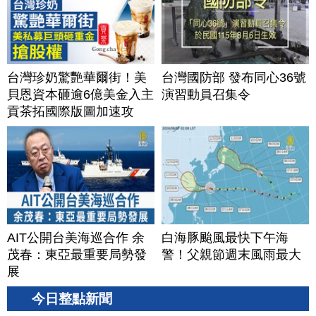
台灣珍奶驚艷華爾街！美
台灣國防部 發布同心36號
貝恩資本砸逾6億美金入主
演習動員召集令
貢茶拓國際版圖加速攻
美？｜#財經新聞｜
20260806(四)
AIT公開台美海巡合作 余
白海豚颱風最快下午海
茂春：東亞最重要局勢發
警！父親節週末風雨最大
展
今日整點新聞