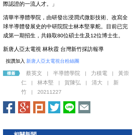
際認證的一流人才。」
清華半導體學院，由研發出浸潤式微影技術、改寫全
球半導體發展史的中研院院士林本堅掌舵。目前已完
成第一期招生，共錄取80位碩士生及12位博士生。
新唐人亞太電視 林秋霞 台灣新竹採訪報導
按讚加入
新唐人亞太電視台粉絲團
蔡英文
半導體學院
力積電
黃崇
|
|
|
仁
林本堅
賀陳弘
清大
新
|
|
|
|
竹
20211227
|
相關新聞