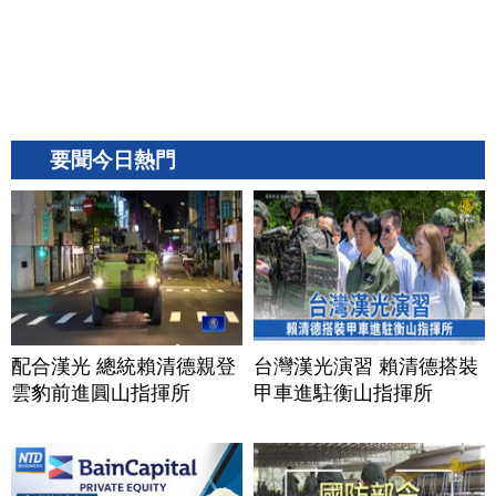
要聞今日熱門
配合漢光 總統賴清德親登
台灣漢光演習 賴清德搭裝
雲豹前進圓山指揮所
甲車進駐衡山指揮所