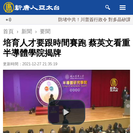
防堵中共！川普簽行政令 對多晶矽課15%關
首頁
›
新聞
›
要聞
培育人才要跟時間賽跑 蔡英文看重
半導體學院揭牌
更新時間：2021-12-27 21:35:19