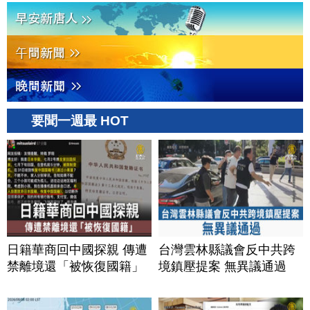
要聞一週最 HOT
日籍華商回中國探親 傳遭
台灣雲林縣議會反中共跨
禁離境還「被恢復國籍」
境鎮壓提案 無異議通過