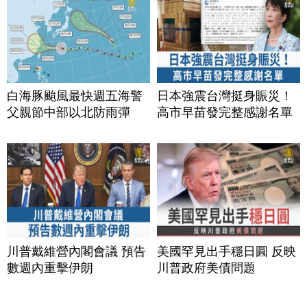
白海豚颱風最快週五海警
日本強震台灣挺身賑災！
父親節中部以北防雨彈
高市早苗發完整感謝名單
川普戴維營內閣會議 預告
美國罕見出手穩日圓 反映
數週內重擊伊朗
川普政府美債問題