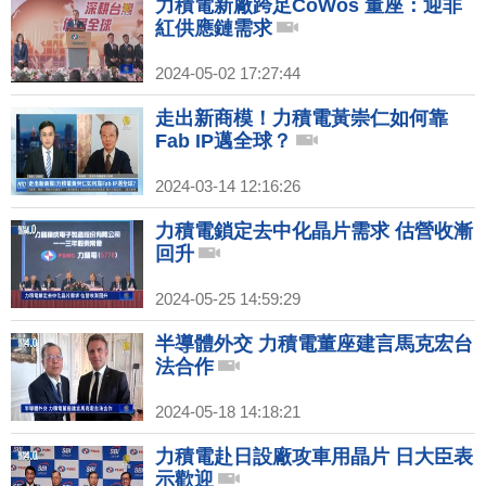
力積電新廠跨足CoWos 董座：迎非
紅供應鏈需求
2024-05-02 17:27:44
走出新商模！力積電黃崇仁如何靠
Fab IP邁全球？
2024-03-14 12:16:26
力積電鎖定去中化晶片需求 估營收漸
回升
2024-05-25 14:59:29
半導體外交 力積電董座建言馬克宏台
法合作
2024-05-18 14:18:21
力積電赴日設廠攻車用晶片 日大臣表
示歡迎