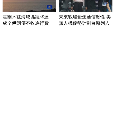
霍爾木茲海峽協議將達
未來戰場聚焦通信韌性 美
成？伊朗傳不收通行費
無人機優勢計劃台廠列入