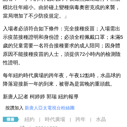
模比往年縮小。由於碰上變種病毒奧密克戎的來襲，
當局增加了不少防疫規定。」
入場者必須符合如下條件：完全接種疫苗；入場需出
示疫苗接種證明和身份證；必須全程佩戴口罩；未滿5
歲的兒童需要一名符合接種要求的成人陪同；因身體
原因不能接種疫苗的人士，須提供72小時內的檢測陰
性證明。
每年紐約時代廣場的跨年夜，午夜12點時，水晶球的
降落迎接新一年的到來，被譽為是當晚的重頭戲。
新唐人記者 柯婷婷 郭瑞 紐約報導
按讚加入
新唐人亞太電視台粉絲團
紐約
時代廣場
跨年
水晶
|
|
|