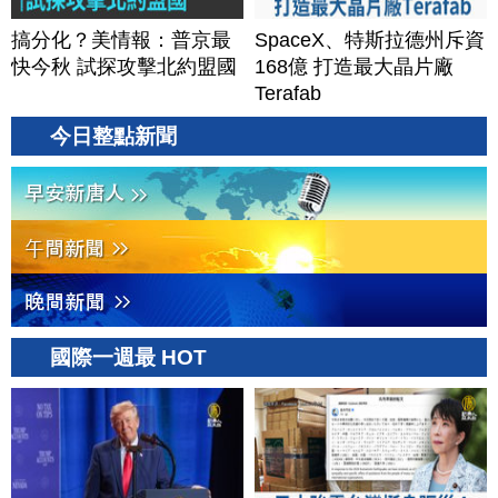
搞分化？美情報：普京最
SpaceX、特斯拉德州斥資
快今秋 試探攻擊北約盟國
168億 打造最大晶片廠
Terafab
今日整點新聞
國際一週最 HOT