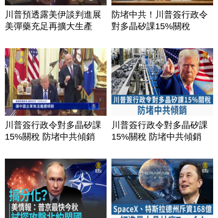
川普預透露美伊談判進展
防堵中共！川普簽行政令
美彈藥充足再擴大生產
對多晶矽課15%關稅
川普簽行政令對多晶矽課
川普簽行政令對多晶矽課
15%關稅 防堵中共傾銷
15%關稅 防堵中共傾銷