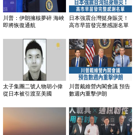
川普：伊朗擁核夢碎 海峽
日本強震台灣挺身賑災！
即將恢復通航
高市早苗發完整感謝名單
太子集團二號人物胡小偉
川普戴維營內閣會議 預告
從日本被引渡至美國
數週內重擊伊朗