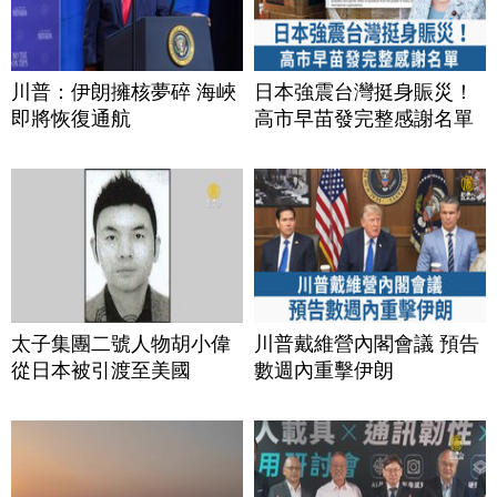
川普：伊朗擁核夢碎 海峽
日本強震台灣挺身賑災！
即將恢復通航
高市早苗發完整感謝名單
太子集團二號人物胡小偉
川普戴維營內閣會議 預告
從日本被引渡至美國
數週內重擊伊朗