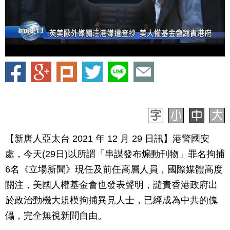
【新唐人亞太台 2021 年 12 月 29 日訊】港警國安
處，今天(29日)以所謂「串謀發布煽動刊物」罪名拘捕
6名《立場新聞》現任及前任高層人員，國際媒體高度
關注，美國人權基金會也發表聲明，譴責香港政府出
於政治動機大規模拘捕異見人士，已經成為中共的傀
儡，完全無視新聞自由。