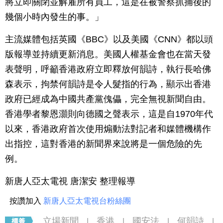
將立即關閉並解雇所有員工，這是在被警察抓捕後的
幾個小時內發生的事。」
主流媒體包括英國《BBC》以及美國《CNN》都以頭
版報導並持續更新消息。美國人權基金會也在當天發
表聲明，呼籲香港政府立即釋放何韻詩，執行長哈佛
森表示，拘禁何韻詩是令人髮指的行為，顯示出香港
政府已經成為中國共產黨傀儡，完全無視新聞自由。
香港學者黎恩灝則向德國之聲表示，這是自1970年代
以來，香港政府首次使用煽動法對記者和媒體機構作
出指控，這對香港的新聞界來說將是一個危險的先
例。
新唐人亞太電視 唐潔安 整理報導
按讚加入
新唐人亞太電視台粉絲團
立場新聞
香港
國安法
何韻詩
|
|
|
|