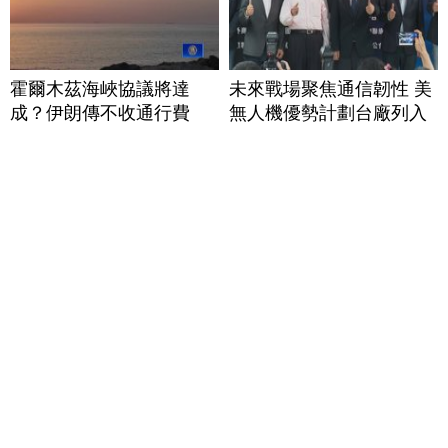
霍爾木茲海峽協議將達
未來戰場聚焦通信韌性 美
成？伊朗傳不收通行費
無人機優勢計劃台廠列入