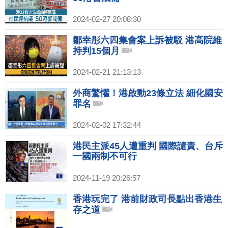
2024-02-27 20:08:30
鄒幸彤六四集會案上訴被駁 港高院維
持判15個月
2024-02-21 21:13:13
外商驚懼！港啟動23條立法 細化國安
罪名
2024-02-02 17:32:44
港民主派45人遭重判 國際譴責、台斥
一國兩制不可行
2024-11-19 20:26:57
香港玩完了 港前財政司長點出香港生
存之道