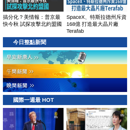
搞分化？美情報：普京最
SpaceX、特斯拉德州斥資
快今秋 試探攻擊北約盟國
168億 打造最大晶片廠
Terafab
今日整點新聞
國際一週最 HOT