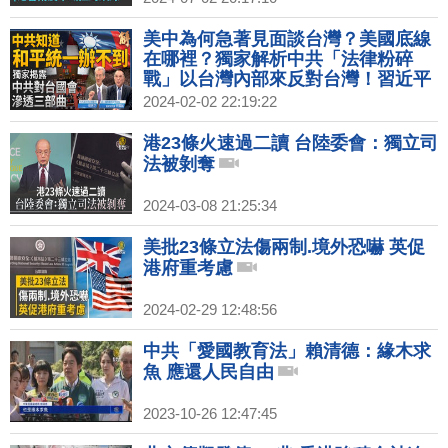
美中為何急著見面談台灣？美國底線
在哪裡？獨家解析中共「法律粉碎
戰」以台灣內部來反對台灣！習近平
內部講話為何遭到洩漏？請香港朋友
2024-02-02 22:19:22
快離開香港！｜明居正｜宋國誠｜新
聞大破解 【2024年2月2日】
港23條火速過二讀 台陸委會：獨立司
法被剝奪
2024-03-08 21:25:34
美批23條立法傷兩制.境外恐嚇 英促
港府重考慮
2024-02-29 12:48:56
中共「愛國教育法」賴清德：緣木求
魚 應還人民自由
2023-10-26 12:47:45