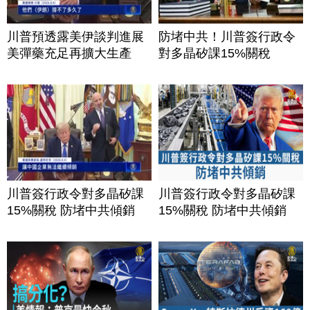
川普預透露美伊談判進展
防堵中共！川普簽行政令
美彈藥充足再擴大生產
對多晶矽課15%關稅
川普簽行政令對多晶矽課
川普簽行政令對多晶矽課
15%關稅 防堵中共傾銷
15%關稅 防堵中共傾銷