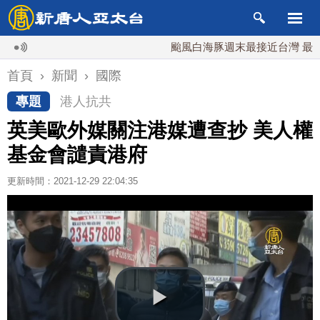
颱風白海豚週末最接近台灣 最快9日
首頁
›
新聞
›
國際
專題
港人抗共
英美歐外媒關注港媒遭查抄 美人權
基金會譴責港府
更新時間：2021-12-29 22:04:35