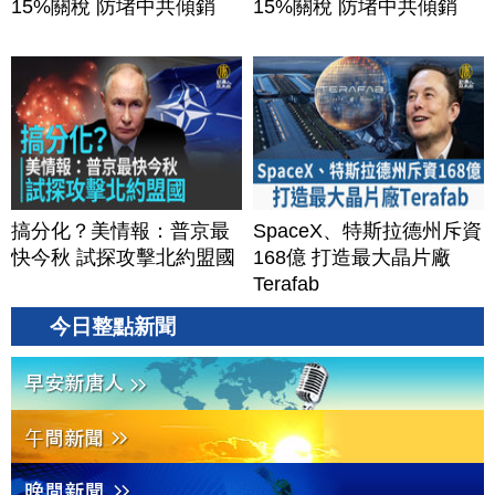
15%關稅 防堵中共傾銷
15%關稅 防堵中共傾銷
搞分化？美情報：普京最
SpaceX、特斯拉德州斥資
快今秋 試探攻擊北約盟國
168億 打造最大晶片廠
Terafab
今日整點新聞