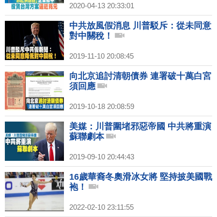
2020-04-13 20:33:01
中共放風假消息 川普駁斥：從未同意
對中關稅！
2019-11-10 20:08:45
向北京追討清朝債券 連署破十萬白宮
須回應
2019-10-18 20:08:59
美媒：川普圍堵邪惡帝國 中共將重演
蘇聯劇本
2019-09-10 20:44:43
16歲華裔冬奧滑冰女將 堅持披美國戰
袍！
2022-02-10 23:11:55