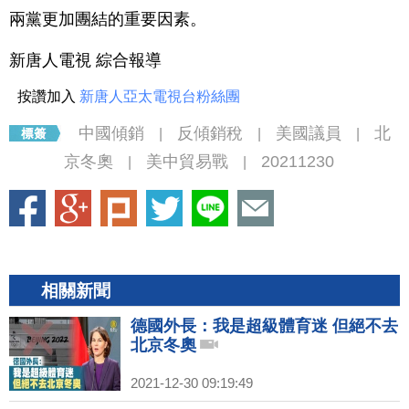
兩黨更加團結的重要因素。
新唐人電視 綜合報導
按讚加入
新唐人亞太電視台粉絲團
中國傾銷
反傾銷稅
美國議員
北
|
|
|
京冬奧
美中貿易戰
20211230
|
|
相關新聞
德國外長：我是超級體育迷 但絕不去
北京冬奧
2021-12-30 09:19:49