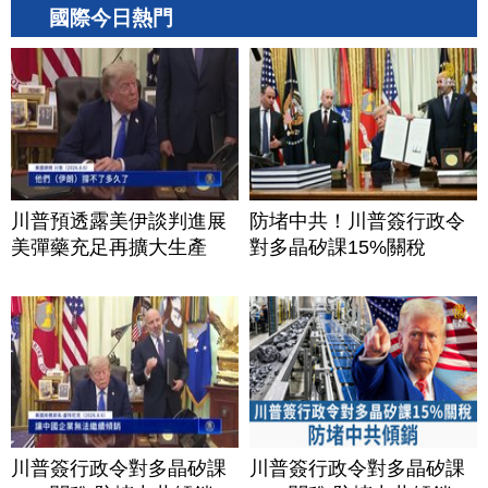
國際今日熱門
川普預透露美伊談判進展
防堵中共！川普簽行政令
美彈藥充足再擴大生產
對多晶矽課15%關稅
川普簽行政令對多晶矽課
川普簽行政令對多晶矽課