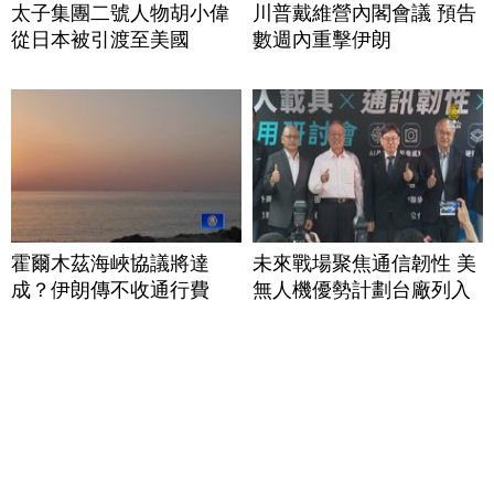
太子集團二號人物胡小偉
川普戴維營內閣會議 預告
從日本被引渡至美國
數週內重擊伊朗
霍爾木茲海峽協議將達
未來戰場聚焦通信韌性 美
成？伊朗傳不收通行費
無人機優勢計劃台廠列入