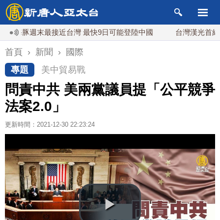
豚週末最接近台灣 最快9日可能登陸中國
台灣漢光首結合城鎮
首頁
›
新聞
›
國際
專題
美中貿易戰
問責中共 美兩黨議員提「公平競爭
法案2.0」
更新時間：2021-12-30 22:23:24