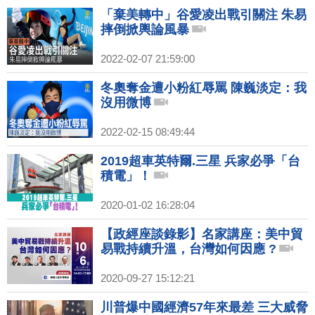
「棄美轉中」谷愛凌出戰引關注 朱易
摔倒掀輿論風暴
2022-02-07 21:59:00
冬奧奪金遭小粉紅辱罵 陳巍淡定：我
沒用微博
2022-02-15 08:49:44
2019超車英特爾.三星 兵家必爭「台
積電」！
2020-01-02 16:28:04
【政經座談錄影】名家講座：美中貿
易戰持續升溫，台灣如何因應 ?
2020-09-27 15:12:21
川普爆中國經濟57年來最差 三大威脅