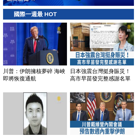
國際一週最 HOT
川普：伊朗擁核夢碎 海峽
日本強震台灣挺身賑災！
即將恢復通航
高市早苗發完整感謝名單