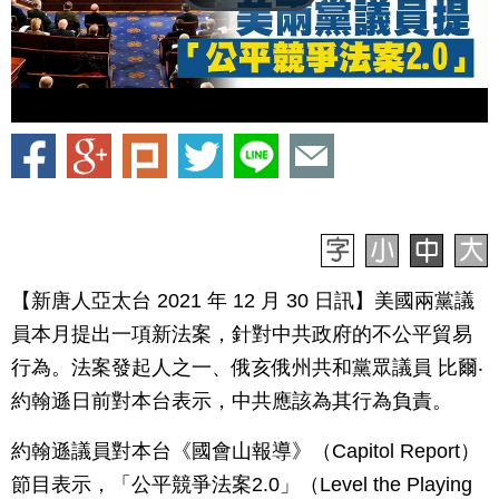
【新唐人亞太台 2021 年 12 月 30 日訊】美國兩黨議
員本月提出一項新法案，針對中共政府的不公平貿易
行為。法案發起人之一、俄亥俄州共和黨眾議員 比爾‧
約翰遜日前對本台表示，中共應該為其行為負責。
約翰遜議員對本台《國會山報導》（Capitol Report）
節目表示，「公平競爭法案2.0」（Level the Playing