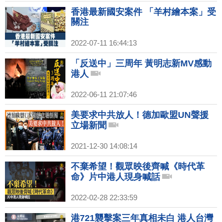
香港最新國安案件 「羊村繪本案」受
關注
2022-07-11 16:44:13
「反送中」三周年 黃明志新MV感動
港人
2022-06-11 21:07:46
美要求中共放人！德加歐盟UN聲援
立場新聞
2021-12-30 14:08:14
不棄希望！觀眾映後齊喊《時代革
命》片中港人現身喊話
2022-02-28 22:33:59
港721襲擊案三年真相未白 港人台灣