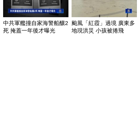
中共軍艦撞自家海警船釀2
颱風「紅霞」過境 廣東多
死 掩蓋一年後才曝光
地現洪災 小孩被捲飛