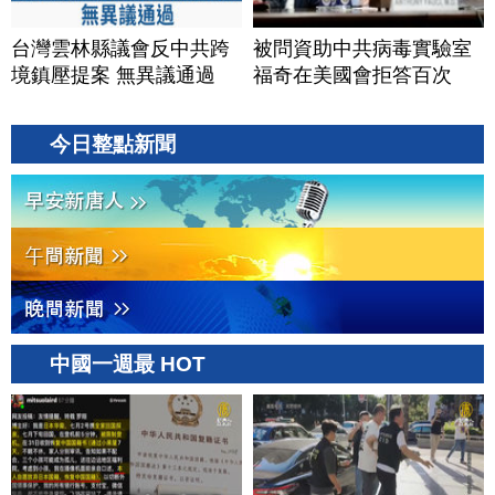
台灣雲林縣議會反中共跨
被問資助中共病毒實驗室
境鎮壓提案 無異議通過
福奇在美國會拒答百次
今日整點新聞
中國一週最 HOT