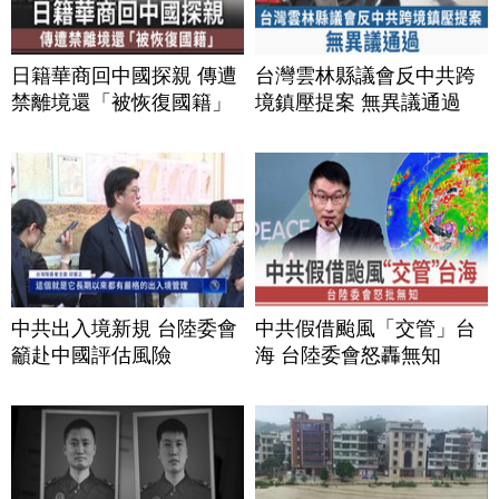
日籍華商回中國探親 傳遭
台灣雲林縣議會反中共跨
禁離境還「被恢復國籍」
境鎮壓提案 無異議通過
中共出入境新規 台陸委會
中共假借颱風「交管」台
籲赴中國評估風險
海 台陸委會怒轟無知