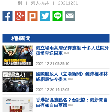
桐
港人抗共
20211231
|
|
相關新聞
港立場兩高層保釋遭拒 十多人法院外
揮燈奔送囚車
2021-12-31 09:39:10
國際籲放人《立場新聞》鍾沛權和林
紹桐最快今提堂
2021-12-30 14:12:09
香港記協遭點名？台記協：港新聞自
由有如自由落體