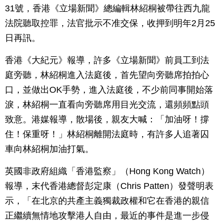
31號，香港《立場新聞》總編輯林紹桐被帶往西九龍
法院聽取控罪，法官批示不准交保，收押到明年2月25
日再訊。
香港《大紀元》報導，許多《立場新聞》前員工到法
庭旁聽，林紹桐進入法庭後，首先望向旁聽席拍拍心
口，並做出OK手勢，進入法庭後，不少前同事開始落
淚，林紹桐一直看向旁聽席用目光交流，還頻頻點頭
致意。港媒報導，散場後，親友大喊：「加油呀！撐
住！保重呀！」林紹桐離開法庭時，有許多人追著囚
車向林紹桐加油打氣。
英國非政府組織「香港監察」（Hong Kong Watch）
報導，末代香港總督彭定康（Chris Patten）發聲明表
示，「在北京的共產主義獨裁政權和它在香港的親信
正繼續無情地攻擊港人自由，最近的事件是進一步侵