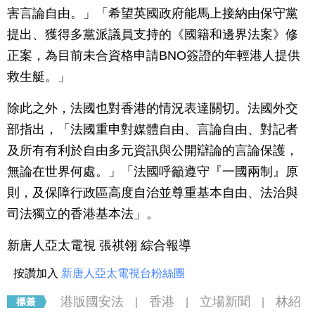
害言論自由。」「希望英國政府能馬上接納由保守黨
提出、獲得多黨派議員支持的《國籍和邊界法案》修
正案，為目前未合資格申請BNO簽證的年輕港人提供
救生艇。」
除此之外，法國也對香港的情況表達關切。法國外交
部指出，「法國重申對媒體自由、言論自由、對記者
及所有有利於自由多元資訊與公開辯論的言論保護，
無論在世界何處。」「法國呼籲遵守『一國兩制』原
則，及保障行政區高度自治並尊重基本自由、法治與
司法獨立的香港基本法」。
新唐人亞太電視 張祺翎 綜合報導
按讚加入
新唐人亞太電視台粉絲團
港版國安法
香港
立場新聞
林紹
|
|
|