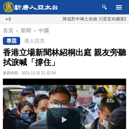
降低對中稀土依賴 川普宣布礦業投資20
首頁
›
新聞
›
中國
專題
港人抗共
香港立場新聞林紹桐出庭 親友旁聽
拭淚喊「撐住」
更新時間：2021-12-31 21:32:54