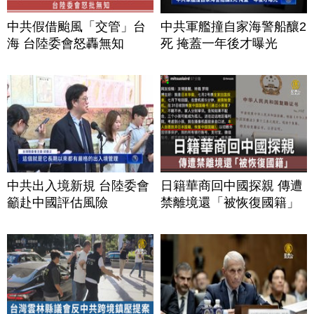
中共假借颱風「交管」台
中共軍艦撞自家海警船釀2
海 台陸委會怒轟無知
死 掩蓋一年後才曝光
中共出入境新規 台陸委會
日籍華商回中國探親 傳遭
籲赴中國評估風險
禁離境還「被恢復國籍」