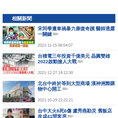
相關新聞
宋同學遭車禍暴力康復奇蹟 醫師透露
一關鍵
2021-11-15 08:54:07
台積電三年投資千億美元 晶圓雙雄
2022啟動搶人大戰
2021-12-27 14:12:30
北台中終於等到大型商場 漢神洲際購
物中心開工
2021-10-29 22:22:21
台中大火6死6傷 盧秀燕勘災 舊飯店
改成41間套房