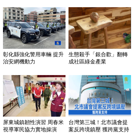
彰化縣強化警用車輛 提升
生態殺手「銀合歡」翻轉
治安網機動力
成社區綠金產業
屏東城鎮韌性演習 周春米
台灣第三城！北市議會提
視導軍民協力實地操演
案反跨境鎮壓 獲跨黨支持