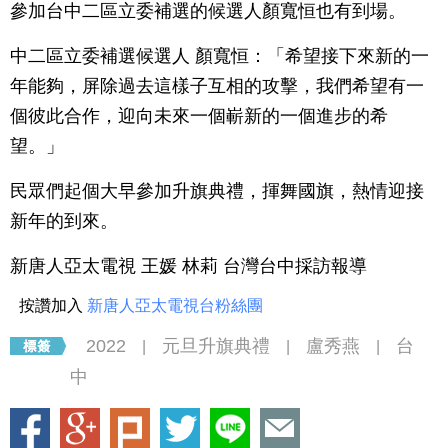
參加台中二區立委補選的候選人顏寬恒也有到場。
中二區立委補選候選人 顏寬恒：「希望接下來新的一
年能夠，屏除過去這樣子互相的攻擊，我們希望有一
個彼此合作，迎向未來一個嶄新的一個進步的希
望。」
民眾們起個大早參加升旗典禮，揮舞國旗，熱情迎接
新年的到來。
新唐人亞太電視 王媛 林莉 台灣台中採訪報導
按讚加入
新唐人亞太電視台粉絲團
2022
元旦升旗典禮
盧秀燕
台
|
|
|
中