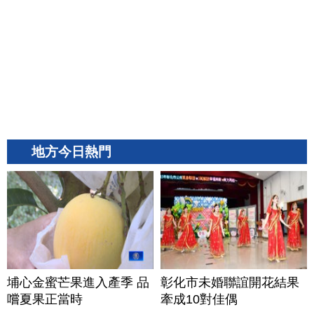
地方今日熱門
埔心金蜜芒果進入產季 品
彰化市未婚聯誼開花結果
嚐夏果正當時
牽成10對佳偶