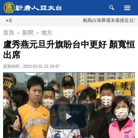
颱風白海豚週末最接近台灣 最快
首頁
›
新聞
›
地方
盧秀燕元旦升旗盼台中更好 顏寬恒
出席
更新時間：2022-01-01 21:19:47