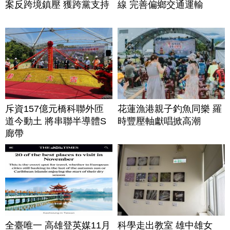
案反跨境鎮壓 獲跨黨支持
線 完善偏鄉交通運輸
斥資157億元橋科聯外匝
花蓮漁港親子釣魚同樂 羅
道今動土 將串聯半導體S
時豐壓軸獻唱掀高潮
廊帶
全臺唯一 高雄登英媒11月
科學走出教室 雄中雄女