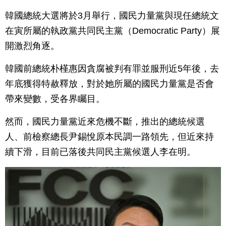
韓國總統大選將於3月舉行，國民力量黨與現任總統文
在寅所屬的執政黨共同民主黨（Democratic Party）展
開激烈角逐。
韓國前總統朴槿惠因貪腐被判有罪並服刑近5年後，去
年底獲得特赦釋放，對於她所屬的國民力量黨是否會
帶來變數，受各界矚目。
然而，國民力量黨近來危機不斷，推出的總統候選
人、前檢察總長尹錫悅原本民調一路領先，但近來持
續下滑，目前已落後共同民主黨候選人李在明。