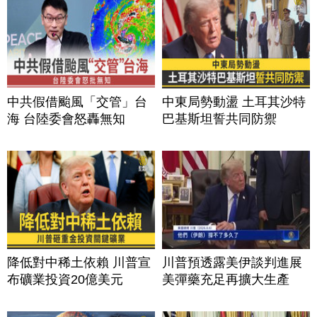
中共假借颱風「交管」台
中東局勢動盪 土耳其沙特
海 台陸委會怒轟無知
巴基斯坦誓共同防禦
降低對中稀土依賴 川普宣
川普預透露美伊談判進展
布礦業投資20億美元
美彈藥充足再擴大生產