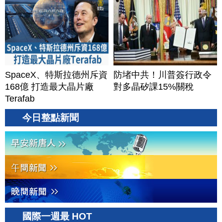
SpaceX、特斯拉德州斥資
防堵中共！川普簽行政令
168億 打造最大晶片廠
對多晶矽課15%關稅
Terafab
今日整點新聞
國際一週最 HOT