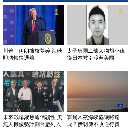
川普：伊朗擁核夢碎 海峽
太子集團二號人物胡小偉
即將恢復通航
從日本被引渡至美國
未來戰場聚焦通信韌性 美
霍爾木茲海峽協議將達
無人機優勢計劃台廠列入
成？伊朗傳不收通行費