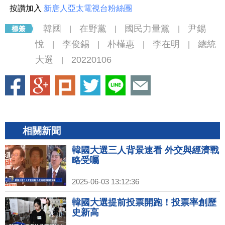
按讚加入
新唐人亞太電視台粉絲團
韓國
在野黨
國民力量黨
尹錫
|
|
|
悅
李俊錫
朴槿惠
李在明
總統
|
|
|
|
大選
20220106
|
相關新聞
韓國大選三人背景速看 外交與經濟戰
略受囑
2025-06-03 13:12:36
韓國大選提前投票開跑！投票率創歷
史新高