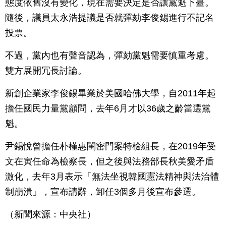
態度依舊沒有變化，現在需要決定是否讓黨魁下臺。
隨後，議員太永浩提議是否就彈劾李俊錫進行不記名
投票。
不過，黨內也有聲音認為，彈劾黨魁需要慎重考慮。
雙方展開冗長討論。
新創企業家李俊錫畢業於美國哈佛大學，自2011年起
擔任國民力量黨顧問，去年6月才以36歲之齡當選黨
魁。
尹錫悅曾擔任朴槿惠閨密門案特檢組長，在2019年受
文在寅任命為檢察長，但之後與法務部長秋美愛矛盾
激化，去年3月表示「無法坐視韓國憲法精神與法治體
制崩潰」，宣布請辭，卸任3個多月後宣布參選。
（新聞來源：中央社）