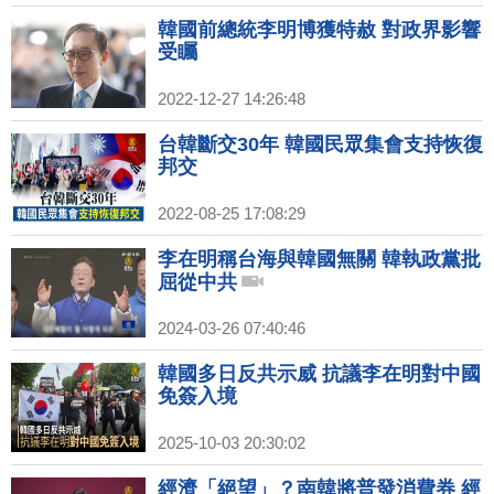
韓國前總統李明博獲特赦 對政界影響
受矚
2022-12-27 14:26:48
台韓斷交30年 韓國民眾集會支持恢復
邦交
2022-08-25 17:08:29
李在明稱台海與韓國無關 韓執政黨批
屈從中共
2024-03-26 07:40:46
韓國多日反共示威 抗議李在明對中國
免簽入境
2025-10-03 20:30:02
經濟「絕望」？南韓將普發消費券 經