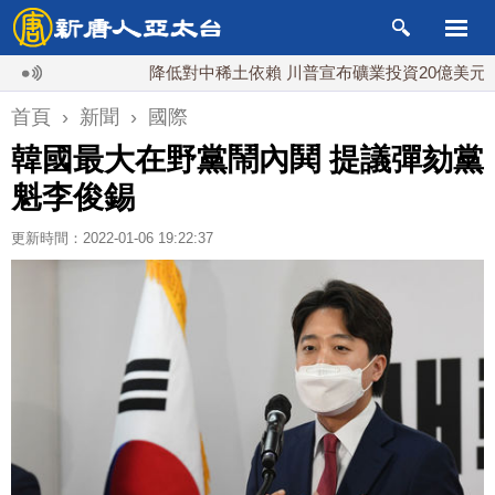
降低對中稀土依賴 川普宣布礦業投資20億美元
首頁
›
新聞
›
國際
韓國最大在野黨鬧內鬨 提議彈劾黨
魁李俊錫
更新時間：2022-01-06 19:22:37