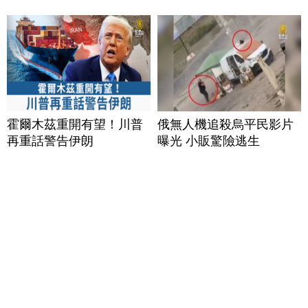
霍爾木茲重開有望！川普
俄無人機追殺烏平民影片
再重話警告伊朗
曝光 小販驚險逃生