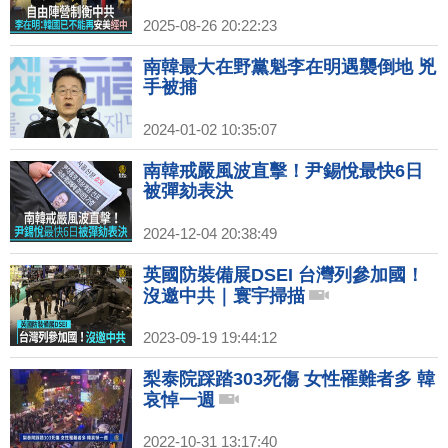
2025-08-26 20:22:23
南韓最大在野黨魁李在明遇襲倒地 兇
手被捕
2024-01-02 10:35:07
南韓戒嚴風波直擊！尹錫悅最快6日
被彈劾表決
2024-12-04 20:38:49
英國防裝備展DSEI 台灣列參加國！
沒邀中共｜寰宇掃描
2023-09-19 19:44:12
梨泰院踩踏303死傷 女性罹難者多 韓
哀悼一週
2022-10-31 13:17:40