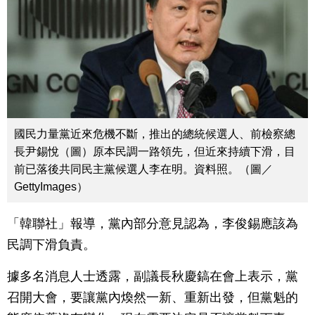
國民力量黨近來危機不斷，推出的總統候選人、前檢察總
長尹錫悅（圖）原本民調一路領先，但近來持續下滑，目
前已落後共同民主黨候選人李在明。資料照。（圖／
GettyImages）
「韓聯社」報導，黨內部分意見認為，李俊錫應該為
民調下滑負責。
據多名消息人士透露，副議長秋慶鎬在會上表示，黨
召開大會，要讓黨內煥然一新、重新出發，但黨魁的