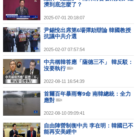
濟到底怎麼了？
2025-07-01 20:18:07
尹錫悅出席第6場彈劾辯論 韓國教授
抗議中共介選
2025-02-07 07:57:54
中共稱韓答應「薩德三不」 韓反駁：
沒要執行
2022-08-11 16:54:39
首爾百年暴雨奪9命 南韓總統：全力
應對
2022-08-10 09:09:41
自由陣營制衡中共 李在明：韓國已不
能再安美經中