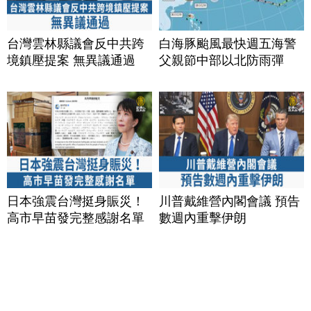
台灣雲林縣議會反中共跨
白海豚颱風最快週五海警
境鎮壓提案 無異議通過
父親節中部以北防雨彈
日本強震台灣挺身賑災！
川普戴維營內閣會議 預告
高市早苗發完整感謝名單
數週內重擊伊朗