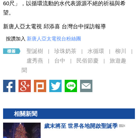
60尺」，以循環流動的水代表源源不絕的祈福與希
望。
新唐人亞太電視 邱添喜 台灣台中採訪報導
按讚加入
新唐人亞太電視台粉絲團
聖誕樹
珍珠奶茶
水循環
柳川
|
|
|
|
盧秀燕
台中
民俗節慶
旅遊趣
|
|
|
聞
相關新聞
歲末將至 世界各地開啟聖誕季