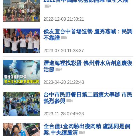
2022台中國際花毯節開幕 吸引人潮
2022-12-03 21:33:21
侯友宜台中首場造勢 盧秀燕喊：民調
不靠譜
2023-07-20 11:38:37
潛進海裡找彩蛋 佛州潛水店創意慶復
活節
2023-04-20 21:22:43
台中市民野餐日第二屆擴大舉辦 市民
熱烈參與
2023-11-28 07:49:23
全台僅1盒肉驗出瘦肉精 盧認同是個
案.中央續釐清