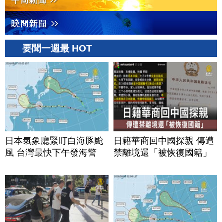
要聞一週最 HOT
日本氣象廳緊盯白海豚颱
日籍華商回中國探親 傳遭
風 台灣最快下午發海警
禁離境還「被恢復國籍」