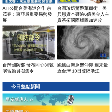
AIT公開台美海巡合作 余
台灣珍奶驚艷華爾街！美
茂春：東亞最重要局勢發
貝恩資本砸逾6億美金入主
展
貢茶拓國際版圖加速攻
美？｜#財經新聞｜
20260806(四)
台灣國防部 發布同心36號
颱風白海豚襲沖繩 週末最
演習動員召集令
近台灣 10日登陸浙江
今日整點新聞