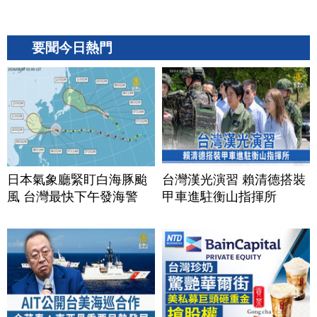
要聞今日熱門
日本氣象廳緊盯白海豚颱
台灣漢光演習 賴清德搭裝
風 台灣最快下午發海警
甲車進駐衡山指揮所