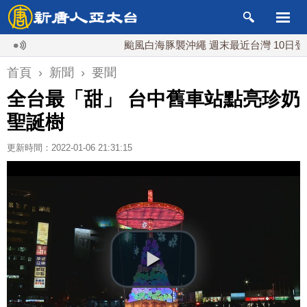
颱風白海豚襲沖繩 週末最近台灣 10日登陸浙
首頁
›
新聞
›
要聞
全台最「甜」 台中舊車站點亮珍奶
聖誕樹
更新時間：2022-01-06 21:31:15