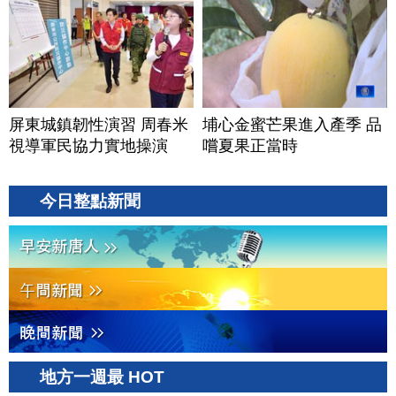
屏東城鎮韌性演習 周春米
埔心金蜜芒果進入產季 品
視導軍民協力實地操演
嚐夏果正當時
今日整點新聞
地方一週最 HOT