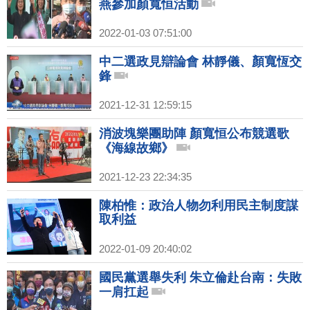
燕參加顏寬恒活動
2022-01-03 07:51:00
中二選政見辯論會 林靜儀、顏寬恆交
鋒
2021-12-31 12:59:15
消波塊樂團助陣 顏寬恒公布競選歌
《海線故鄉》
2021-12-23 22:34:35
陳柏惟：政治人物勿利用民主制度謀
取利益
2022-01-09 20:40:02
國民黨選舉失利 朱立倫赴台南：失敗
一肩扛起