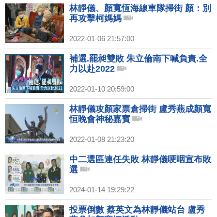
林靜儀、顏寬恆海線車隊掃街 顏：別
再攻擊柯媽媽
2022-01-06 21:57:00
補選.罷昶雙敗 朱立倫南下喊負責.全
力以赴2022
2022-01-10 20:59:00
林靜儀攻顏家票倉掃街 盧秀燕成顏寬
恒晚會神秘嘉賓
2022-01-08 21:23:20
中二選區連任失敗 林靜儀哽咽宣布敗
選
2024-01-14 19:29:22
投票倒數 蔡英文為林靜儀站台 盧秀