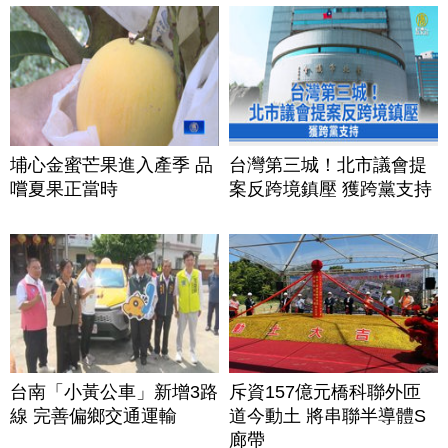
埔心金蜜芒果進入產季 品
台灣第三城！北市議會提
嚐夏果正當時
案反跨境鎮壓 獲跨黨支持
台南「小黃公車」新增3路
斥資157億元橋科聯外匝
線 完善偏鄉交通運輸
道今動土 將串聯半導體S
廊帶