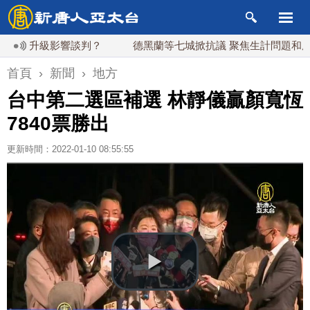
升級影響談判？
德黑蘭等七城掀抗議 聚焦生計問題和處決事
首頁
›
新聞
›
地方
台中第二選區補選 林靜儀贏顏寬恆
7840票勝出
更新時間：2022-01-10 08:55:55