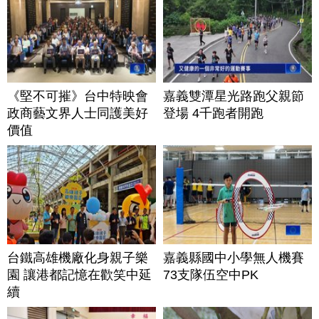
《堅不可摧》台中特映會
嘉義雙潭星光路跑父親節
政商藝文界人士同護美好
登場 4千跑者開跑
價值
台鐵高雄機廠化身親子樂
嘉義縣國中小學無人機賽
園 讓港都記憶在歡笑中延
73支隊伍空中PK
續