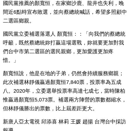
國民黨推薦的顏寬恒，在家鄉沙鹿、龍井也失利，晚
間近6點時宣布敗選，並向蔡總統喊話，希望多照顧中
二選區鄉親。
國民黨立委補選落選人 顏寬恒：：「向我們的蔡總統
呼籲，既然蔡總統妳打贏這場選戰，妳就要更加對我
們台中市第二選區的選民親鄉，更加愛護更加疼
惜。」
顏寬恒說，他是在地的子弟，仍然會持續服務鄉親；
此次補選林靜儀贏過顏寬恒7,840票，投票率為五成
八。2020年，立委選舉投票率高達七成七，當時陳柏
惟贏過顏寬恒5,073票。補選兩方陣營的票數都縮水，
但林靜儀勝出的票數，比上屆差距更大。
新唐人亞太電視 邱添喜 林莉 王媛 趙揚 台灣台中採訪
報導