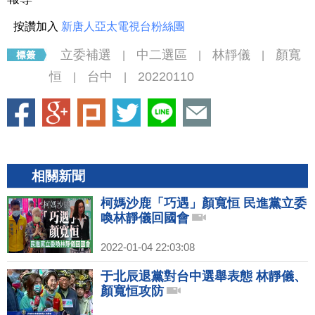
按讚加入
新唐人亞太電視台粉絲團
立委補選
中二選區
林靜儀
顏寬
|
|
|
恒
台中
20220110
|
|
相關新聞
柯媽沙鹿「巧遇」顏寬恒 民進黨立委
喚林靜儀回國會
2022-01-04 22:03:08
于北辰退黨對台中選舉表態 林靜儀、
顏寬恒攻防