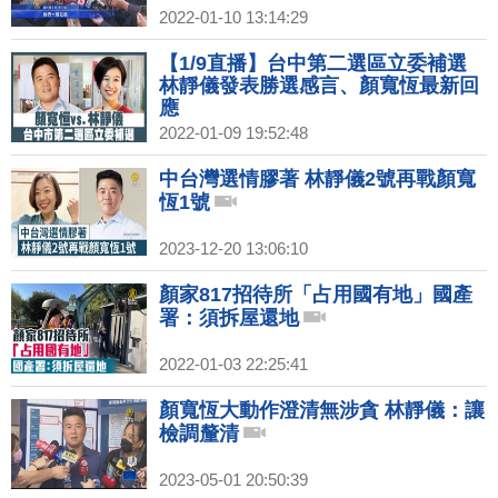
2022-01-10 13:14:29
【1/9直播】台中第二選區立委補選
林靜儀發表勝選感言、顏寬恆最新回
應
2022-01-09 19:52:48
中台灣選情膠著 林靜儀2號再戰顏寬
恆1號
2023-12-20 13:06:10
顏家817招待所「占用國有地」國產
署：須拆屋還地
2022-01-03 22:25:41
顏寬恆大動作澄清無涉貪 林靜儀：讓
檢調釐清
2023-05-01 20:50:39