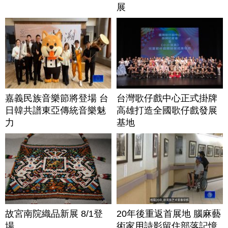
展
嘉義民族音樂節將登場 台
台灣歌仔戲中心正式掛牌
日韓共譜東亞傳統音樂魅
高雄打造全國歌仔戲發展
力
基地
故宮南院織品新展 8/1登
20年後重返首展地 腦麻藝
場
術家用詩影留住部落記憶