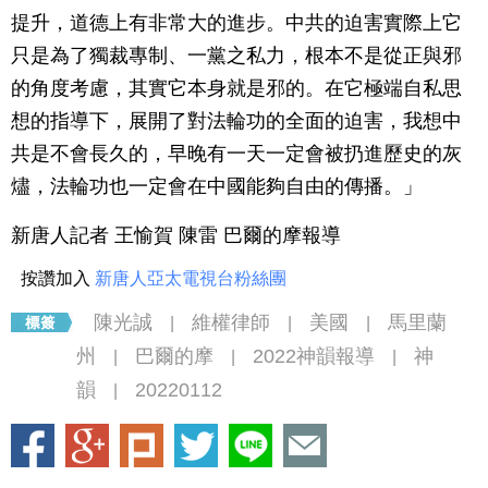
提升，道德上有非常大的進步。中共的迫害實際上它
只是為了獨裁專制、一黨之私力，根本不是從正與邪
的角度考慮，其實它本身就是邪的。在它極端自私思
想的指導下，展開了對法輪功的全面的迫害，我想中
共是不會長久的，早晚有一天一定會被扔進歷史的灰
燼，法輪功也一定會在中國能夠自由的傳播。」
新唐人記者 王愉賀 陳雷 巴爾的摩報導
按讚加入
新唐人亞太電視台粉絲團
陳光誠
維權律師
美國
馬里蘭
|
|
|
州
巴爾的摩
2022神韻報導
神
|
|
|
韻
20220112
|