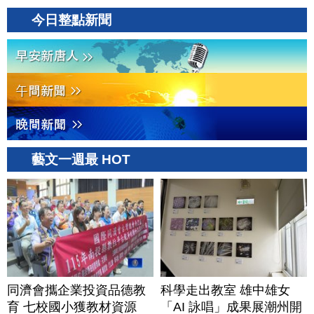
今日整點新聞
藝文一週最 HOT
同濟會攜企業投資品德教
科學走出教室 雄中雄女
育 七校國小獲教材資源
「AI 詠唱」成果展潮州開