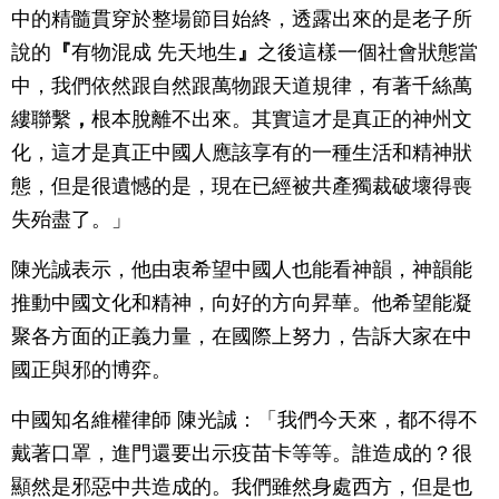
中的精髓貫穿於整場節目始終，透露出來的是老子所
說的
『
有物混成 先天地生
』
之後這樣一個社會狀態當
中，我們依然跟自然跟萬物跟天道規律，有著千絲萬
縷聯繫
，
根本脫離不出來。其實這才是真正的神州文
化，這才是真正中國人應該享有的一種生活和精神狀
態，但是很遺憾的是，現在已經被共產獨裁破壞得喪
失殆盡了。」
陳光誠表示，他由衷希望中國人也能看神韻，神韻能
推動中國文化和精神，向好的方向昇華。他希望能凝
聚各方面的正義力量，在國際上努力，告訴大家在中
國正與邪的博弈。
中國知名維權律師 陳光誠：「我們今天來，都不得不
戴著口罩，進門還要出示疫苗卡等等。誰造成的？很
顯然是邪惡中共造成的。我們雖然身處西方，但是也