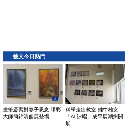
藝文今日熱門
畫筆凝聚對妻子思念 膠彩
科學走出教室 雄中雄女
大師簡錦清個展登場
「AI 詠唱」成果展潮州開
展