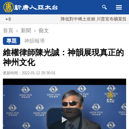
降低對中稀土依賴 川普宣布礦業投資20億
首頁
›
新聞
›
藝文
專題
神韻報導
維權律師陳光誠：神韻展現真正的
神州文化
更新時間：2022-01-12 20:30:01