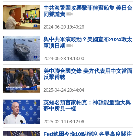
中共海警圍攻襲擊菲律賓船隻 美日台
同聲譴責
2024-06-20 19:40:26
與中共軍演較勁？美國宣布2024環太
軍演日期
2024-05-23 19:13:00
美中聯合國交鋒 美方代表用中文當面
反擊傅聰
2025-04-24 20:44:04
英知名預言家帕克：神韻能量強大與
夢中所見一樣
2025-02-14 08:12:06
Fed鮑爾今晚10點演說 各界高度關注