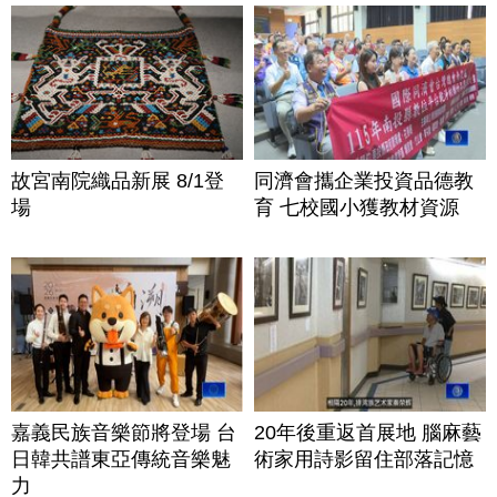
故宮南院織品新展 8/1登
同濟會攜企業投資品德教
場
育 七校國小獲教材資源
嘉義民族音樂節將登場 台
20年後重返首展地 腦麻藝
日韓共譜東亞傳統音樂魅
術家用詩影留住部落記憶
力