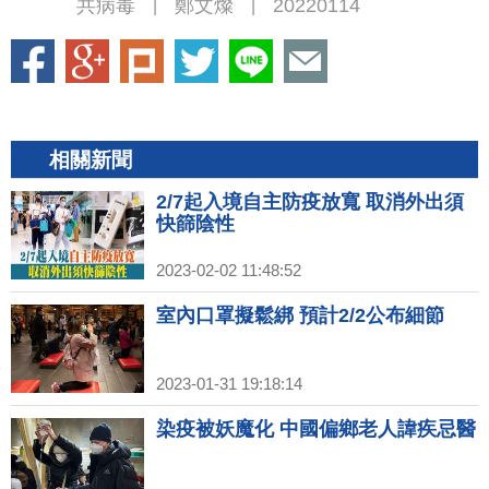
共病毒
鄭文燦
20220114
|
|
相關新聞
2/7起入境自主防疫放寬 取消外出須
快篩陰性
2023-02-02 11:48:52
室內口罩擬鬆綁 預計2/2公布細節
2023-01-31 19:18:14
染疫被妖魔化 中國偏鄉老人諱疾忌醫