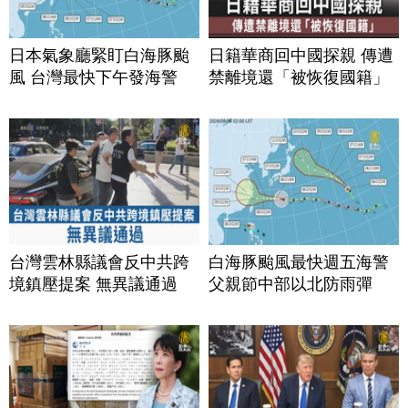
日本氣象廳緊盯白海豚颱
日籍華商回中國探親 傳遭
風 台灣最快下午發海警
禁離境還「被恢復國籍」
台灣雲林縣議會反中共跨
白海豚颱風最快週五海警
境鎮壓提案 無異議通過
父親節中部以北防雨彈