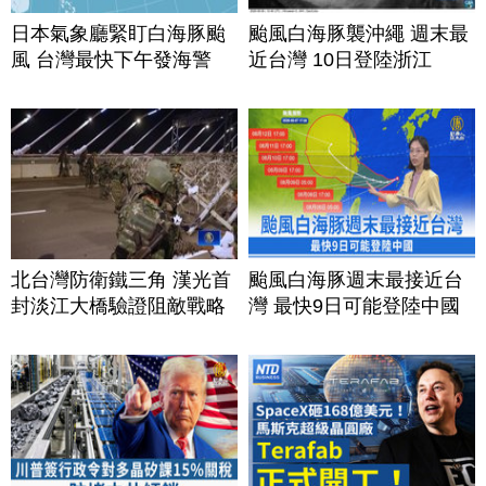
日本氣象廳緊盯白海豚颱
颱風白海豚襲沖繩 週末最
風 台灣最快下午發海警
近台灣 10日登陸浙江
北台灣防衛鐵三角 漢光首
颱風白海豚週末最接近台
封淡江大橋驗證阻敵戰略
灣 最快9日可能登陸中國