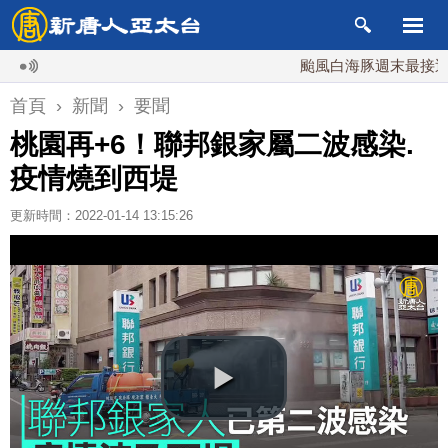
颱風白海豚週末最接近台灣 
首頁
›
新聞
›
要聞
桃園再+6！聯邦銀家屬二波感染.
疫情燒到西堤
更新時間：2022-01-14 13:15:26