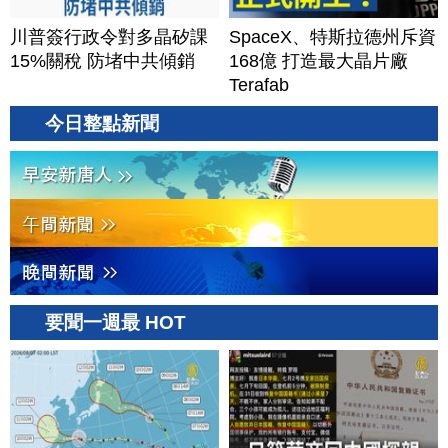
川普簽行政令對多晶矽課
SpaceX、特斯拉德州斥資
15%關稅 防堵中共傾銷
168億 打造最大晶片廠
Terafab
今日整點新聞
要聞一週最 HOT