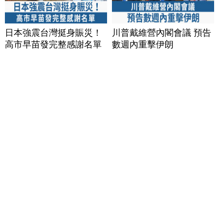
日本強震台灣挺身賑災！
川普戴維營內閣會議 預告
高市早苗發完整感謝名單
數週內重擊伊朗