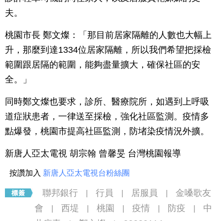
夫。
桃園市長 鄭文燦：「那目前居家隔離的人數也大幅上
升，那麼到達1334位居家隔離，所以我們希望把採檢
範圍跟居隔的範圍，能夠盡量擴大，確保社區的安
全。」
同時鄭文燦也要求，診所、醫療院所，如遇到上呼吸
道症狀患者，一律送至採檢，強化社區監測。疫情多
點爆發，桃園市提高社區監測，防堵染疫情況外擴。
新唐人亞太電視 胡宗翰 曾馨旻 台灣桃園報導
按讚加入
新唐人亞太電視台粉絲團
聯邦銀行
行員
居服員
金嗓歌友
|
|
|
會
西堤
桃園
疫情
防疫
中
|
|
|
|
|