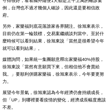
守得很好，看看國外隨便1天都是上千上萬的確診案
例，台灣也不過才幾個人確診，因此還是要相信政
府。
另外，家樂福到底花落誰家各界關注。徐旭東表示，
目前仍在第一輪競標，交易案繼續談判當中。至於什
麼時候可以看到結果，徐旭東說「當然是很希望今年
就可以看到結果」。
媒體詢問，如果統一集團願意釋出家樂福40%持股，
徐旭東說「當然有意願買下來，但相信他不會賣給
我。」要順利併購家樂福，徐旭東表示，今年要更努
力。
展望今年景氣，徐旭東認為今年經濟仍會持續成長，
但「UP」到哪裡要看疫情的變化，經濟成長幅度應該
不差。