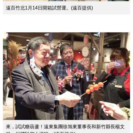
遠百竹北1月14日開箱試營運。(遠百提供)
來，試試糖葫蘆！遠東集團徐旭東董事長和新竹縣長楊文