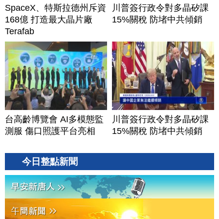
SpaceX、特斯拉德州斥資
川普簽行政令對多晶矽課
168億 打造最大晶片廠
15%關稅 防堵中共傾銷
Terafab
台高齡博覽會 AI多模態監
川普簽行政令對多晶矽課
測服 傷口照護平台亮相
15%關稅 防堵中共傾銷
今日整點新聞