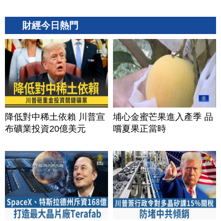
財經今日熱門
降低對中稀土依賴 川普宣
埔心金蜜芒果進入產季 品
布礦業投資20億美元
嚐夏果正當時