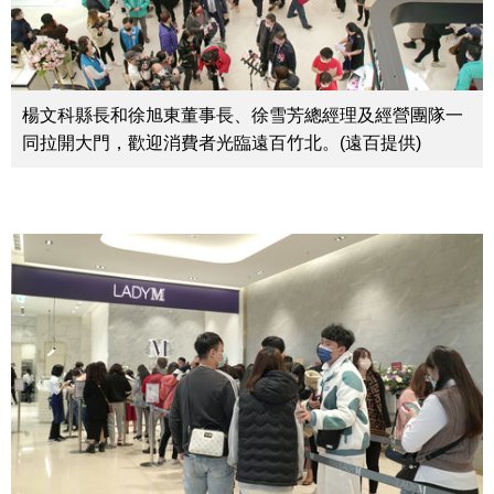
楊文科縣長和徐旭東董事長、徐雪芳總經理及經營團隊一
同拉開大門，歡迎消費者光臨遠百竹北。(遠百提供)