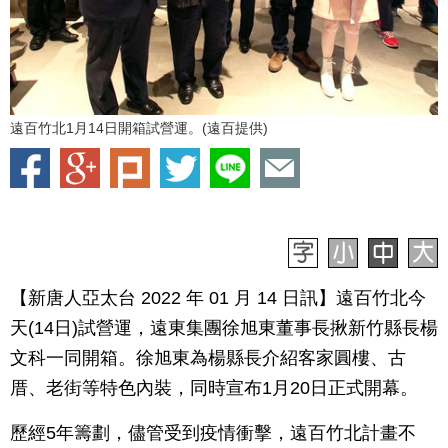
遠百竹北1月14日開箱試營運。(遠百提供)
【新唐人亞太台 2022 年 01 月 14 日訊】遠百竹北今
天(14日)試營運，遠東集團徐旭東董事長揪新竹縣長楊
文科一同開箱。徐旭東為楊縣長介紹客家圓樓、古
厝、老街等特色內裝，同時宣布1月20日正式開幕。
歷經5年籌劃，儘管受到疫情衝擊，遠百竹北計畫不