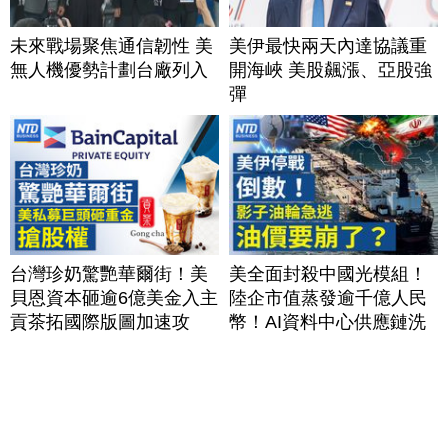
未來戰場聚焦通信韌性 美
美伊最快兩天內達協議重
無人機優勢計劃台廠列入
開海峽 美股飆漲、亞股強
彈
台灣珍奶驚艷華爾街！美
美全面封殺中國光模組！
貝恩資本砸逾6億美金入主
陸企市值蒸發逾千億人民
貢茶拓國際版圖加速攻
幣！AI資料中心供應鏈洗
美？｜#財經新聞｜
牌？台灣喜迎轉單！成關
20260806(四)
鍵樞紐？｜#財經新聞
│20260805 (三)