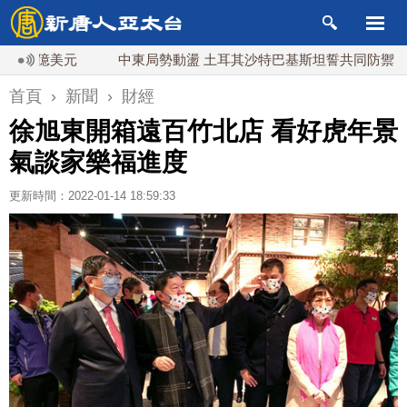
元
中東局勢動盪 土耳其沙特巴基斯坦誓共同防禦
漢光
首頁
›
新聞
›
財經
徐旭東開箱遠百竹北店 看好虎年景
氣談家樂福進度
更新時間：2022-01-14 18:59:33