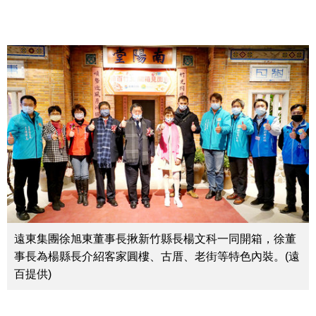
遠東集團徐旭東董事長揪新竹縣長楊文科一同開箱，徐董
事長為楊縣長介紹客家圓樓、古厝、老街等特色內裝。(遠
百提供)