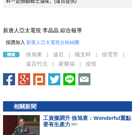
科一起體驗鄉土滋味。(遠百提供)
新唐人亞太電視 李晶晶 綜合報導
按讚加入
新唐人亞太電視台粉絲團
徐旭東
遠百
楊文科
徐雪芳
|
|
|
|
遠百竹北
家樂福
疫情
|
|
相關新聞
工資擬調升 徐旭東：Wonderful重點
要有生產力