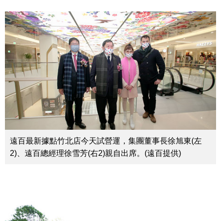
遠百最新據點竹北店今天試營運，集團董事長徐旭東(左
2)、遠百總經理徐雪芳(右2)親自出席。(遠百提供)