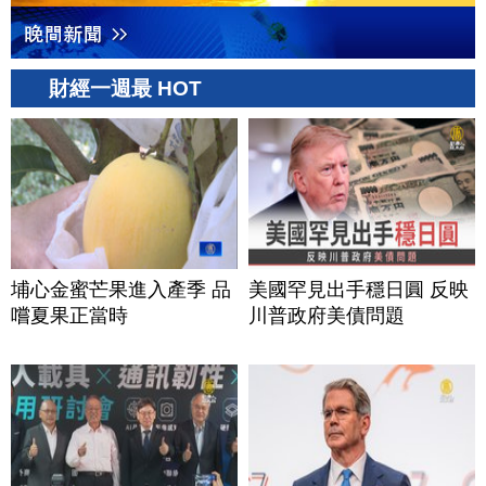
財經一週最 HOT
埔心金蜜芒果進入產季 品
美國罕見出手穩日圓 反映
嚐夏果正當時
川普政府美債問題