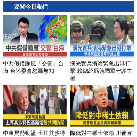
要聞今日熱門
中共假借颱風「交管」台
漢光實兵濱海緊急出港打
海 台陸委會怒轟無知
擊 賴總統勗勉國軍守護主
權
中東局勢動盪 土耳其沙特
降低對中稀土依賴 川普宣