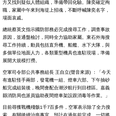
方又找到疑似人體組織，準備帶回化驗。陳奕確定殉
職，家屬中午來到海堤上招魂，不斷呼喊陳奕名字，
場面哀戚。
總統蔡英文指示國防部務必完成搜尋工作，調查事故
原因，並通盤檢討，同時全力協助家屬。東石外海搜
尋工作持續，動員包括直升機、船艦、水下大隊，與
多個單位地面人力，各類重型機具也進駐現場，準備
展開大規模打撈。
空軍司令部公共事務組長 王自立(聲音來源) ：「今天
有進駐怪手兩部，發電機一組、燈車六部。下午抽砂
船完成組裝後，晚間會配合潮汐航行到目標區。嘉義
縣消防局也派員協助夜間燈車架設跟消毒等作業。」
目前尋獲戰機殘骸1千7百多件，空軍表示除了全力搜
索，有關後續治喪事宜，預計在過年前完成，一切將