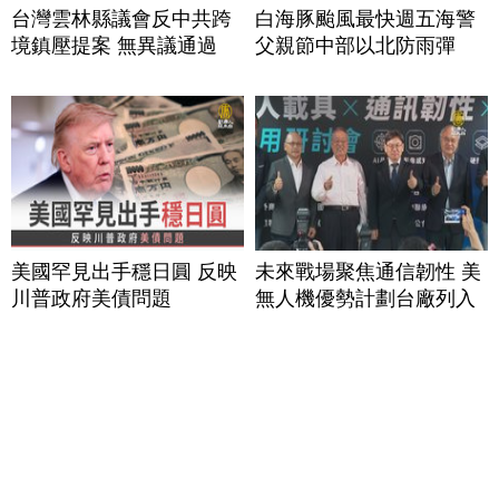
台灣雲林縣議會反中共跨
白海豚颱風最快週五海警
境鎮壓提案 無異議通過
父親節中部以北防雨彈
美國罕見出手穩日圓 反映
未來戰場聚焦通信韌性 美
川普政府美債問題
無人機優勢計劃台廠列入