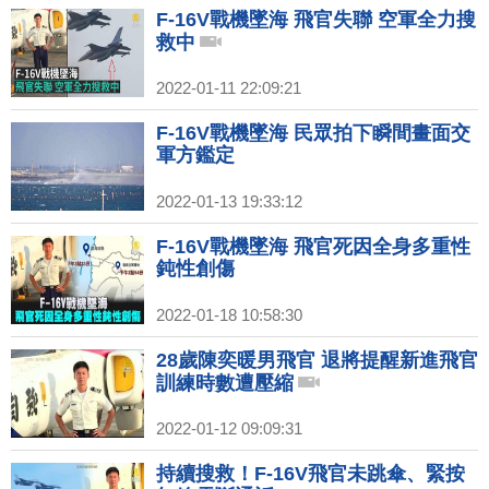
F-16V戰機墜海 飛官失聯 空軍全力搜
救中
2022-01-11 22:09:21
F-16V戰機墜海 民眾拍下瞬間畫面交
軍方鑑定
2022-01-13 19:33:12
F-16V戰機墜海 飛官死因全身多重性
鈍性創傷
2022-01-18 10:58:30
28歲陳奕暖男飛官 退將提醒新進飛官
訓練時數遭壓縮
2022-01-12 09:09:31
持續搜救！F-16V飛官未跳傘、緊按