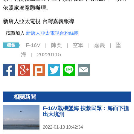
依照家屬意願辦理。
新唐人亞太電視 台灣嘉義報導
按讚加入
新唐人亞太電視台粉絲團
F-16V
陳奕
空軍
嘉義
墜
|
|
|
|
海
20220115
|
相關新聞
F-16V戰機墜海 搜救民眾：海面下撞
出大坑洞
2022-01-13 10:42:34