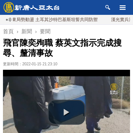
東局勢動盪 土耳其沙特巴基斯坦誓共同防禦
漢光實兵濱海緊急
首頁
›
新聞
›
要聞
飛官陳奕殉職 蔡英文指示完成搜
尋、釐清事故
更新時間：2022-01-15 21:23:10