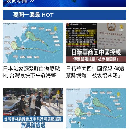
要聞一週最 HOT
日本氣象廳緊盯白海豚颱
日籍華商回中國探親 傳遭
風 台灣最快下午發海警
禁離境還「被恢復國籍」