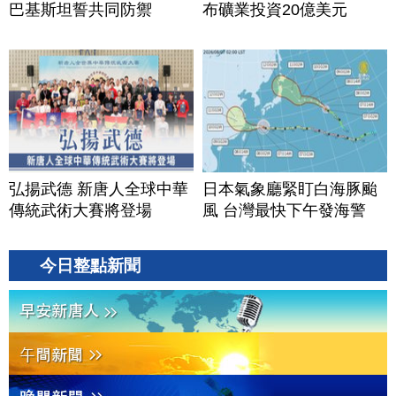
巴基斯坦誓共同防禦
布礦業投資20億美元
弘揚武德 新唐人全球中華
日本氣象廳緊盯白海豚颱
傳統武術大賽將登場
風 台灣最快下午發海警
今日整點新聞