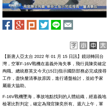
【新唐人亞太台 2022 年 01 月 15 日訊】鏡頭轉回台
灣，空軍F-16V戰機在嘉義外海失事，飛行員陳奕確定
殉職。總統蔡英文今天(15日)指示國防部務必完成搜尋
工作，盡快釐清事故原因，進行通盤檢討，並給予家
屬最大協助。
F-16V戰機墜海，事故地點找到的人體組織，經嘉義地
檢署比對判定，確定為飛官陳奕所有。週六上午，軍