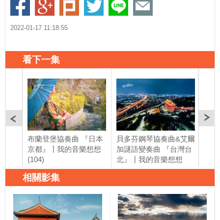
2022-01-17 11:18:55
看下一集
布蘭登堡協奏曲 『日本
貝多芬鋼琴協奏曲&艾爾
舒曼
京都』┃我的音樂想想
加謎語變奏曲 『台灣台
協奏
(104)
北』┃我的音樂想想
『台
(105)
樂想想
相關影集