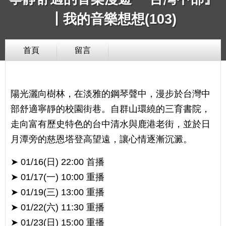
┃我的音樂想想(103)
首頁
留言
陽光灑向樹林，在淡雅的鋼琴聲中，漫步於台灣中
部舒適寧靜的校園街巷。自群山環繞的三育書院，
走向富有歷史特色的台中清水與鹿港老街，並於日
月潭旁的慈恩塔登高望遠，讓心情逐漸沉澱。
➤ 01/16(日) 22:00 首播
➤ 01/17(一) 10:00 重播
➤ 01/19(三) 13:00 重播
➤ 01/22(六) 11:30 重播
➤ 01/23(日) 15:00 重播