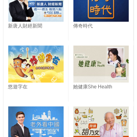
新唐人財經新聞
傳奇時代
悠遊字在
她健康She Health