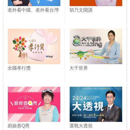
老外看中國、老外看台灣
胡乃文開講
全國孝行獎
大千世界
廚娘香Q秀
選戰大透視