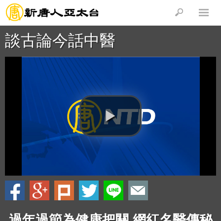
談古論今話中醫
過年過節為健康把關 網紅名醫傳秘