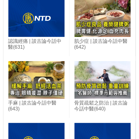
認識經痛 | 談古論今話中
肌少症 | 談古論今話中醫
醫(631)
(642)
手麻 | 談古論今話中醫
骨質疏鬆之防治 | 談古論
(643)
今話中醫(640)