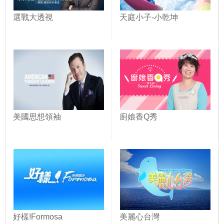
選戰大透視
天庭小子-小乾坤
美國思想領袖
廚娘香Q秀
好樣!Formosa
美麗心台灣