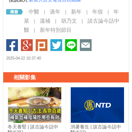
中醫
過年
新年
年假
年
|
|
|
|
菜
溫補
胡乃文
談古論今話中
|
|
|
醫
新年特別節目
|
2025-04-22 10:37:40
相關影集
冬天養腎 | 談古論今話中
消暑養生 | 談古論今話中