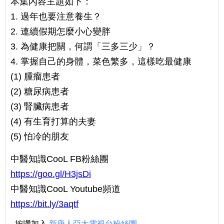
本集內容主題如下：
1. 過年也要注意養生？
2. 連續假期怎麼小心變胖
3. 為健康把關，何謂「三多三少」？
4. 掌握自己的身體，菜色繁多，這樣吃最健康
(1) 腫瘤患者
(2) 糖尿病患者
(3) 腎臟病患者
(4) 有生育打算的夫妻
(5) 怕冷的朋友
中醫知識CooL FB粉絲團
https://goo.gl/H3jsDi
中醫知識CooL Youtube頻道
https://bit.ly/3aqtf
按讚加入
新唐人亞太電視台粉絲團