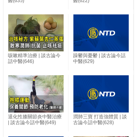
醫(635)
醫(622)
咳嗽精準治療 | 談古論今
躁鬱與憂鬱 | 談古論今話
話中醫(646)
中醫(629)
退化性膝關節炎中醫治療
潤肺三寶 打造強體質 | 談
| 談古論今話中醫(649)
古論今話中醫(628)