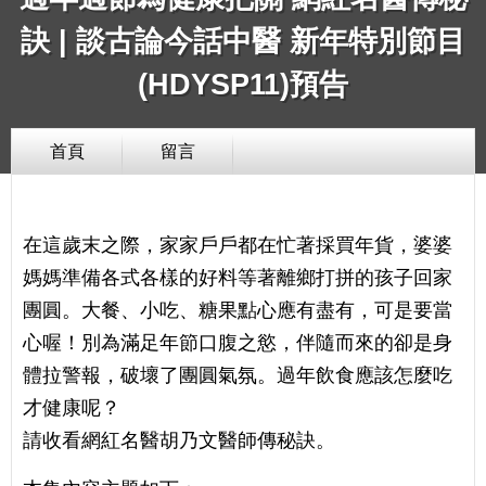
訣 | 談古論今話中醫 新年特別節目
(HDYSP11)預告
首頁
留言
在這歲末之際，家家戶戶都在忙著採買年貨，婆婆
媽媽準備各式各樣的好料等著離鄉打拼的孩子回家
團圓。大餐、小吃、糖果點心應有盡有，可是要當
心喔！別為滿足年節口腹之慾，伴隨而來的卻是身
體拉警報，破壞了團圓氣氛。過年飲食應該怎麼吃
才健康呢？
請收看網紅名醫胡乃文醫師傳秘訣。