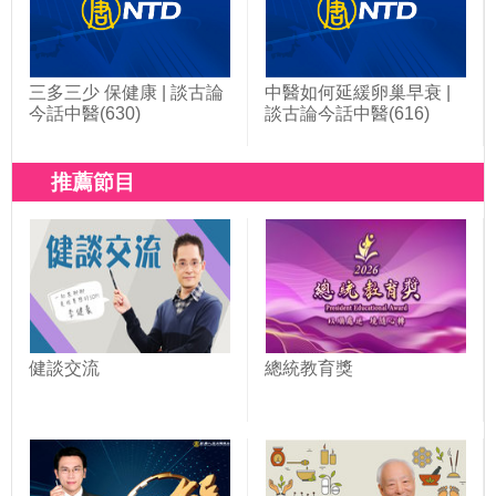
三多三少 保健康 | 談古論
中醫如何延緩卵巢早衰 |
今話中醫(630)
談古論今話中醫(616)
推薦節目
健談交流
總統教育獎