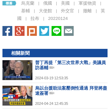
烏克蘭
俄國
美國
軍援物資
|
|
|
|
基輔
大使館
外交官
撤離
英
|
|
|
|
國
拉布
20220124
|
|
相關新聞
普丁再提「第三次世界大戰」美議員
訪基輔
2024-03-19 12:53:35
烏以台援助法案壓倒性通過 拜登將盡
速簽署
2024-04-24 12:45:35