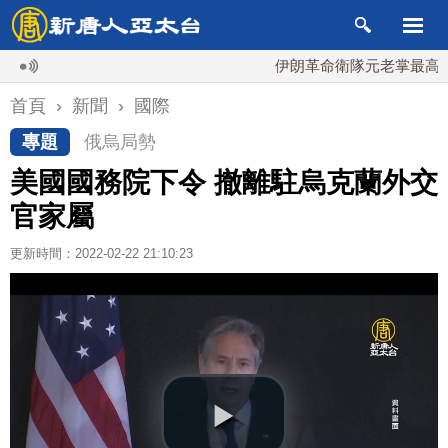
伊朗革命衛隊元老掌最高國安會 
首頁
›
新聞
›
國際
專題
俄烏局勢
美國國務院下令 撤離駐烏克蘭外交
官家屬
更新時間：2022-02-22 21:10:23