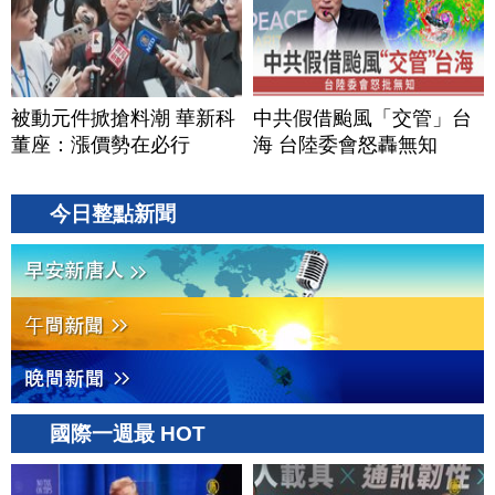
被動元件掀搶料潮 華新科
中共假借颱風「交管」台
董座：漲價勢在必行
海 台陸委會怒轟無知
今日整點新聞
國際一週最 HOT