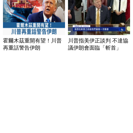
霍爾木茲重開有望！川普
川普指美伊正談判 不達協
再重話警告伊朗
議伊朗會面臨「斬首」