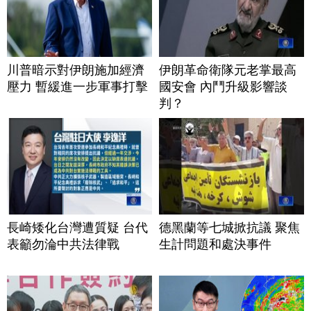
川普暗示對伊朗施加經濟
伊朗革命衛隊元老掌最高
壓力 暫緩進一步軍事打擊
國安會 內鬥升級影響談
判？
長崎矮化台灣遭質疑 台代
德黑蘭等七城掀抗議 聚焦
表籲勿淪中共法律戰
生計問題和處決事件