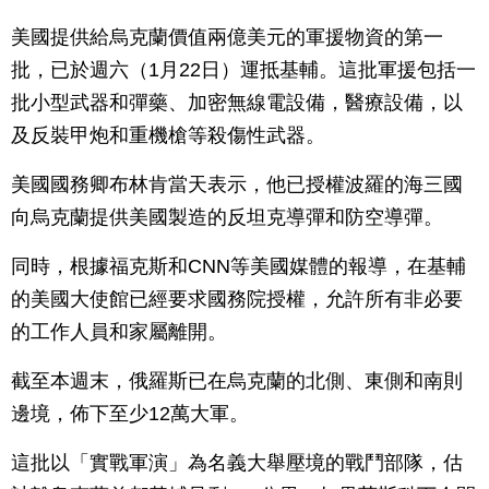
美國提供給烏克蘭價值兩億美元的軍援物資的第一
批，已於週六（1月22日）運抵基輔。這批軍援包括一
批小型武器和彈藥、加密無線電設備，醫療設備，以
及反裝甲炮和重機槍等殺傷性武器。
美國國務卿布林肯當天表示，他已授權波羅的海三國
向烏克蘭提供美國製造的反坦克導彈和防空導彈。
同時，根據福克斯和CNN等美國媒體的報導，在基輔
的美國大使館已經要求國務院授權，允許所有非必要
的工作人員和家屬離開。
截至本週末，俄羅斯已在烏克蘭的北側、東側和南則
邊境，佈下至少12萬大軍。
這批以「實戰軍演」為名義大舉壓境的戰鬥部隊，估