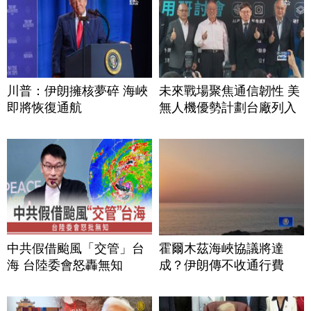
川普：伊朗擁核夢碎 海峽
未來戰場聚焦通信韌性 美
即將恢復通航
無人機優勢計劃台廠列入
中共假借颱風「交管」台
霍爾木茲海峽協議將達
海 台陸委會怒轟無知
成？伊朗傳不收通行費