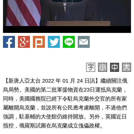
【新唐人亞太台 2022 年 01 月 24 日訊】繼續關注俄
烏局勢。美國的第二批軍援物資在23日運抵烏克蘭，
同時，美國國務院已經下令駐烏克蘭外交官的所有家
屬離開烏克蘭，並說所有公民應考慮離開，不過他們
強調，駐基輔的大使館仍維持開放。另外，英國近日
指控，俄羅斯試圖在烏克蘭成立傀儡政權。