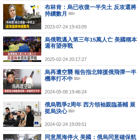
布林肯：烏已收復一半失土 反攻還將
持續數月
2023-07-24 19:43:09
烏俄戰邁入第三年15萬人亡 美國稱本
週有望停戰
2025-02-24 20:17:27
烏再遭空襲 報告指北韓援俄飛彈一半
機率打不中
2024-05-08 19:46:24
俄烏戰爭2周年 西方領袖親臨基輔 展
挺烏決心
2024-02-24 19:09:51
同意黑海停火 美國：俄烏同意確保航