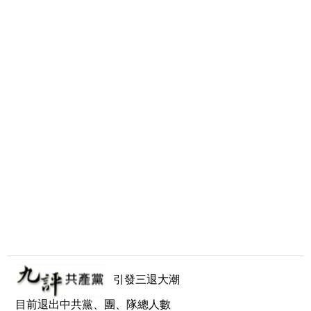
引發三退大潮
目前退出中共黨、團、隊總人數