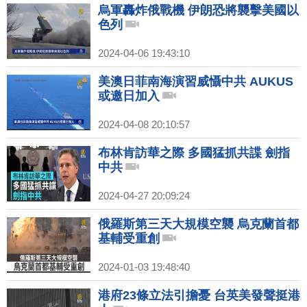
烏軍轟炸俄戰機 伊朗恐將襲擊美國以
色列
2024-04-06 19:43:10
美澳日菲南海演習威懾中共 AUKUS
或邀日加入
2024-04-08 20:10:57
布林肯訪華之際 多國猛抓共諜 劍指
中共
2024-04-27 20:09:24
俄羅斯第三天大規模空襲 烏克蘭首都
基輔受重創
2024-01-03 19:48:40
港府23條立法引擔憂 台英美發聲挺港