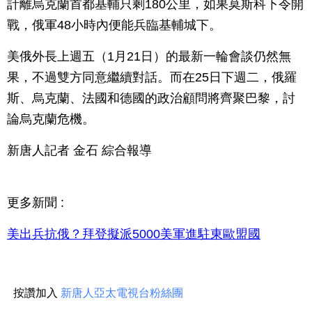
計離烏克蘭首都基輔只剩180公里，如果莫斯科下令開
戰，俄軍48小時內便能兵臨基輔城下。
美俄外長上週五（1月21日）的最新一輪會談仍然無
果，不過雙方同意繼續對話。而在25日下週二，俄羅
斯、烏克蘭、法國和德國的政治顧問將齊聚巴黎，討
論烏克蘭危機。
新唐人記者 金石 綜合報導
更多新聞 :
美出兵抗俄？拜登擬派5000美軍進駐東歐盟國
按讚加入
新唐人亞太電視台粉絲團